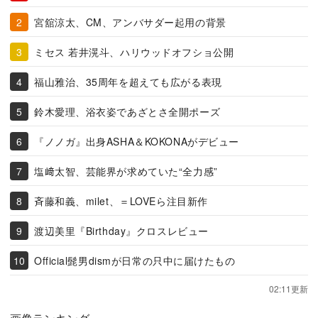
宮舘涼太、CM、アンバサダー起用の背景
ミセス 若井滉斗、ハリウッドオフショ公開
福山雅治、35周年を超えても広がる表現
鈴木愛理、浴衣姿であざとさ全開ポーズ
『ノノガ』出身ASHA＆KOKONAがデビュー
塩﨑太智、芸能界が求めていた“全力感”
斉藤和義、milet、＝LOVEら注目新作
渡辺美里『Birthday』クロスレビュー
Official髭男dismが日常の只中に届けたもの
02:11更新