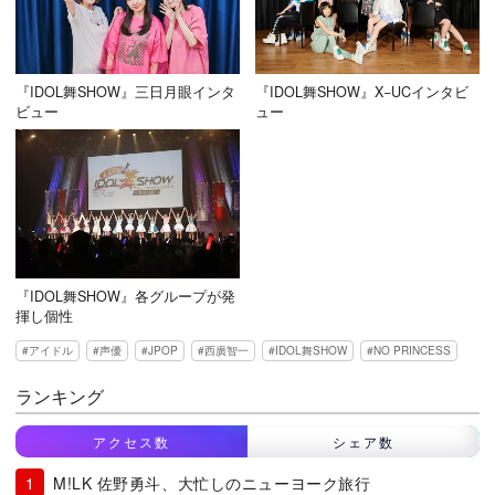
『IDOL舞SHOW』三日月眼インタ
『IDOL舞SHOW』X−UCインタビ
ビュー
ュー
『IDOL舞SHOW』各グループが発
揮し個性
アイドル
声優
JPOP
西廣智一
IDOL舞SHOW
NO PRINCESS
ランキング
アクセス数
シェア数
M!LK 佐野勇斗、大忙しのニューヨーク旅行