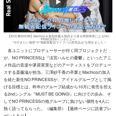
Play
【IDOL舞SHOW】Machico＆倉知玲鳳＆堀内まり菜＆阿部寿世によるNO
PRINCESSインタビュー
“今行きたい場所”や“無観客配信ライブへの意気込み”を聞きました！
各ユニットにプロデューサーが付く同プロジェクトだ
が、NO PRINCESSは『涼宮ハルヒの憂鬱』といったアニ
メ作品の音楽や茅原実里などのアーティストをプロデュー
スする斎藤滋が担当。三澤紗千香の卒業とMachicoの加入
を経た新生NO PRINCESSが、アイドルグループとして掲
げる目標とは。昨年のグループ結成から10月に発売を控え
る2ndシングル『MUST BE GOING!』に向けての歩み、そ
してNO PRINCESSの他グループに負けない個性を4人に
熱く語ってもらった。（編集部）【最終ページに読者プレ
ゼントあり】