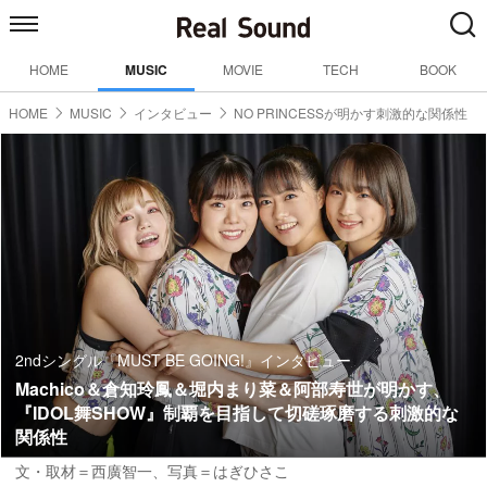
HOME
MUSIC
MOVIE
TECH
BOOK
HOME
MUSIC
インタビュー
NO PRINCESSが明かす刺激的な関係性
2ndシングル『MUST BE GOING!』インタビュー
Machico＆倉知玲鳳＆堀内まり菜＆阿部寿世が明かす、
『IDOL舞SHOW』制覇を目指して切磋琢磨する刺激的な
関係性
文・取材＝西廣智一、写真＝はぎひさこ