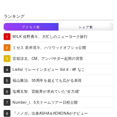
ランキング
アクセス数
シェア数
M!LK 佐野勇斗、大忙しのニューヨーク旅行
ミセス 若井滉斗、ハリウッドオフショ公開
宮舘涼太、CM、アンバサダー起用の背景
Liella! リレーインタビュー Vol.9：岬 なこ
福山雅治、35周年を超えても広がる表現
塩﨑太智、芸能界が求めていた“全力感”
Number_i、5大ドームツアー日程公開
『ノノガ』出身ASHA＆KOKONAがデビュー