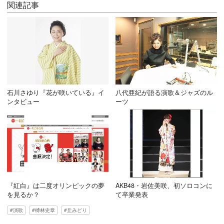
関連記事
石川さゆり『花が咲いている』イ
八代亜紀が語る演歌＆ジャズのル
ンタビュー
ーツ
『紅白』は二度オリンピックの夢
AKB48・岩佐美咲、初ソロコンに
を見るか？
て卒業発表
演歌
榑林史章
丘みどり