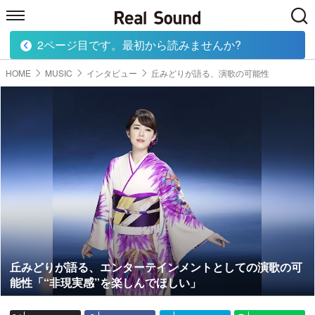
2ページ目です。最初から読みませんか?
HOME
MUSIC
MOVIE
TECH
BOOK
HOME
MUSIC
インタビュー
丘みどりが語る、演歌の可能性
丘みどりが語る、エンターテインメントとしての演歌の可
能性「“非現実感”を楽しんでほしい」