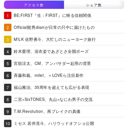
アクセス数
シェア数
BE:FIRST『生：FIRST』に映る信頼関係
Official髭男dismが日常の只中に届けたもの
M!LK 佐野勇斗、大忙しのニューヨーク旅行
鈴木愛理、浴衣姿であざとさ全開ポーズ
宮舘涼太、CM、アンバサダー起用の背景
斉藤和義、milet、＝LOVEら注目新作
福山雅治、35周年を超えても広がる表現
二宮×SixTONES、丸山×なにわ男子の交流
T.M.Revolution、再ブレイクの真価
ミセス 若井滉斗、ハリウッドオフショ公開