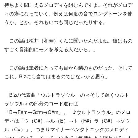
持ちよく聞こえるメロディを組むんですよ。それがメロデ
ィの癖になっていく。例えば何度の音でロングトーンを使
うか、とか。それもいつも同じだったりする。
この話は桜井（和寿）くんに聞いたんだよね。彼はもの
すごく音楽的にモノを考える人だから。」
この話は筆者にとっても目から鱗のものだった。そして
これ、B’zにも当てはまるのではないかと思う。
B'zの代表曲「ウルトラソウル」の＜そして輝くウルト
ラソウル＞の部分のコード進行は
「B→F#m→G#m→C#m」。「♪ウルトラソウル」のメロ
ディは「ウ（C#）→ル（E）→ト（F#）ラ（G#）→ソウ
ル（C#）」、つまりマイナーペンタトニックのメロディ
になっている。そしてこの曲で「気持ちよく聴かせる」ト