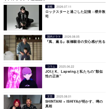
2026.07.11
連載
ロックスターと過ごした記憶：櫻井敦
司
2026.08.05
国内ドラマ
『風、薫る』板橋駿谷の安心感が光る
2025.06.22
コラム
JOIとK、Lapwingと私たちの“類似
性の正体”
2025.08.01
文芸
SHINTANI × ISHIYAが明かす、噂の
真相