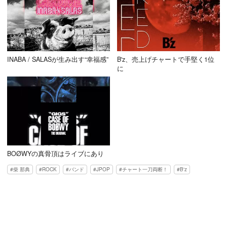
INABA / SALASが生み出す“幸福感”
B'z、売上げチャートで手堅く1位
に
BOØWYの真骨頂はライブにあり
柴 那典
ROCK
バンド
JPOP
チャート一刀両断！
B'z