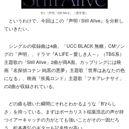
B’z『声明 / Still Alive』（通常盤）
というわけで、今回はこの『声明 / Still Alive』を分析し
ていきたい。
シングルの収録曲は4曲。「UCC BLACK 無糖」CMソン
グの「声明」、ドラマ『A LIFE～愛しき人～』（TBS系）
主題歌の「Still Alive」2曲が両A面。カップリングには映
画『名探偵コナン 純黒の悪夢』主題歌「世界はあなたの色
になる」、映画『疾風ロンド』主題歌「フキアレナサイ」
の2曲が収録されている。
どの曲も聴いた瞬間にそれとわかるような「B'zらし
さ」を持っている。まずはボーカリスト稲葉浩志の声が持
つイアーキャッチの力がとても強いことがその一因だろ
う。松本孝弘のギターも記名性が高い。