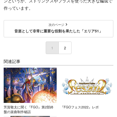
ンというか、ストリングスやブラスを使った大きな編成で
作っています。
次のページ
音楽として非常に重要な役割を果たした「エリア51」
1
(current)
2
関連記事
芳賀敬太に聞く『FGO』第2部終
『FGOフェス2022』レポ
盤の楽曲制作秘話