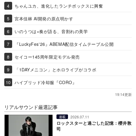
ちゃんユカ、進化したランチボックスに興奮
宮本佳林 AI開発の原点明かす
いのうつは×奏が語る、音割れの美学
『LuckyFes'26』ABEMA配信タイムテーブル公開
セイコー145周年限定モデル発売
「1DAYメニコン」とホロライブがコラボ
ハイブリッド冷却服『CORO』
19:14更新
リアルサウンド厳選記事
2026.07.11
連載
ロックスターと過ごした記憶：櫻井敦
司