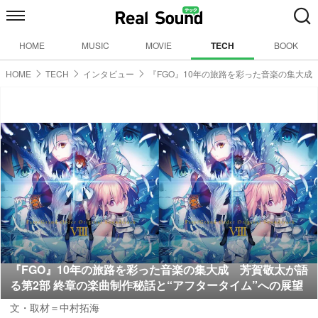
HOME
MUSIC
MOVIE
TECH
BOOK
HOME
TECH
インタビュー
『FGO』10年の旅路を彩った音楽の集大成
『FGO』10年の旅路を彩った音楽の集大成 芳賀敬太が語
る第2部 終章の楽曲制作秘話と“アフタータイム”への展望
文・取材＝中村拓海