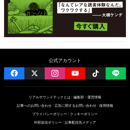
公式アカウント
facebook
x
instagram
YouTube
Follow on 
LI
リアルサウンドテックとは
編集部・運営情報
記事へのお問い合わせ
広告に関するお問い合わせ
採用情報
プライバシーポリシー
クッキーポリシー
外部送信ポリシー
記事配信先メディア