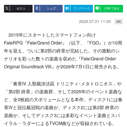
ポスト
シェア
ブックマーク
LINEで送る
2026.07.01 11:00
PR
2015年にスタートしたスマートフォン向け
FateRPG『Fate/Grand Order』（以下、『FGO』）が10周
年を迎え、ついに第2部の終章が完結した。その激動のシ
ナリオを彩った数々の楽曲を収めた『Fate/Grand Order
Original Soundtrack Ⅷ』が2026年7月1日に発売される。
「奏章Ⅳ 人類裁決法廷 トリニティ･メタトロニオス」や
「第2部 終章」の楽曲群、そして2025年のイベント楽曲な
ど、全3枚組の大ボリュームとなる本作。ディスク1には奏
章Ⅳと冠位戴冠戦の楽曲が、ディスク2には第2部 終章の
楽曲が、そしてディスク3には多彩なイベント楽曲とスパ
イラル・ラダーによるTVCM曲などが収録されている。