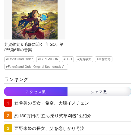
芳賀敬太＆毛蟹に聞く『FGO』第
2部第6章の音楽
Fate/Grand Order
TYPE-MOON
FGO
芳賀敬太
中村拓海
Fate/Grand Order Original Soundtrack Ⅷ
ランキング
アクセス数
シェア数
辻希美の長女・希空、大胆イメチェン
約150万円の“立ち乗り式草刈機”を紹介
西野未姫の長女、父を恋しがり号泣