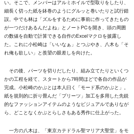
い。そこで、メンバーはアルミホイルで型取りをしたり、
細長く切った紙を鉢巻のようにグルッと巻いたりと試行錯
誤。中でも林は「ズルをするために事前に作ってきたもの
が一つだけあるんだよね」とノートPCを開き、頭の周囲
の数値を自動で計算できる自作のExcelマクロを披露し
た。これに小松崎は「いいなぁ」とつぶやき、八木も「そ
れ俺も欲しい」と羨望の眼差しを向けた。
その後、パーツを切りだしたり、組み立てたりといくつ
かの工程を経て、スタートから7時間ほどで各自の作品が
完成。小松崎のかぶとは本人曰く「モード系のかぶと」。
紙を規則的に折り畳んだ「プリーツ」加工を多用した先鋭
的なファッションアイテムのようなビジュアルでありなが
ら、どことなくかぶとらしさもある秀作に仕上がった。
一方の八木は、「東京カテドラル聖マリア大聖堂」をモ