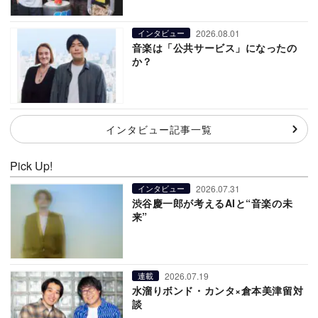
2026.08.01
インタビュー
音楽は「公共サービス」になったの
か？
インタビュー記事一覧
Pick Up!
2026.07.31
インタビュー
渋谷慶一郎が考えるAIと“音楽の未
来”
2026.07.19
連載
水溜りボンド・カンタ×倉本美津留対
談