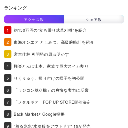
ランキング
アクセス数
シェア数
約150万円の“立ち乗り式草刈機”を紹介
東海オンエア としみつ、高級腕時計を紹介
宮本佳林 AI開発の原点明かす
極楽とんぼ山本、家族で巨大スイカ割り
りくりゅう、振り付けの様子を初公開
「ラジコン草刈機」の爽快な実力に反響
「メタルギア」POP UP STORE開催決定
Back MarketとGoogle提携
“着る氷水”水冷服をアウトドア119が発売