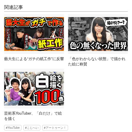
関連記事
藝大生による“ガチの紙工作”に反響
「色がわからない状態」で描かれ
た絵に称賛
芸術系YouTuber、「白だけ」で絵
を描く
YouTube
こじへい
アートゥーン！