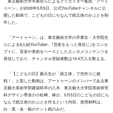
東京藝術大学卒業生らによるクリエイター集団「アート
ゥーン」が2026年5月5日、公式YouTubeチャンネルに公
開した動画で、こどもの日にちなんで紙立体のかぶとを制
作した。
「アートゥーン」は、東京藝術大学の卒業生・大学院生
らによる8人組YouTuber。｢芸術をもっと身近に｣をコンセ
プトに、音楽や美術をベースとしたエンタメコンテンツを
発信しており、チャンネル登録者数は18.4万人を数える。
「【こどもの日】藝大生が「紙立体」で兜作りに挑
戦！」と題した動画は、アートゥーンのメンバーである東
京藝大美術学部建築科卒の八木、東京藝大大学院美術研究
科デザイン専攻の小松﨑、林が、5月5日のこどもの日にち
なんで紙立体のかぶとを作るという内容。使用材料は、
白・黒・金・銀のケント紙のみだ。