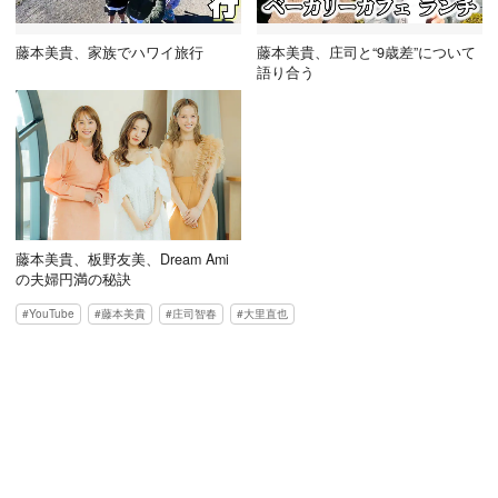
藤本美貴、家族でハワイ旅行
藤本美貴、庄司と“9歳差”について
語り合う
藤本美貴、板野友美、Dream Ami
の夫婦円満の秘訣
YouTube
藤本美貴
庄司智春
大里直也