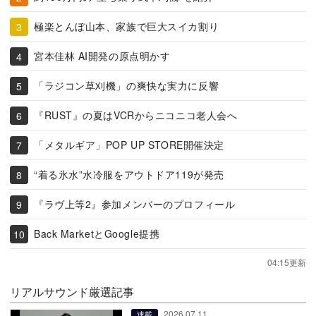
極楽とんぼ山本、家族で巨大スイカ割り
宮本佳林 AI開発の原点明かす
「ラジコン草刈機」の爽快な実力に反響
『RUST』の夏はVCRからニコニコ老人会へ
「メタルギア」POP UP STORE開催決定
“着る氷水”水冷服をアウトドア119が発売
『ラヴ上等2』参加メンバーのプロフィール
Back MarketとGoogle提携
04:15更新
リアルサウンド厳選記事
2026.07.11
連載