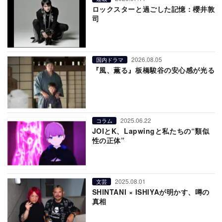
ロックスターと過ごした記憶：櫻井敦
司
2026.08.05
国内ドラマ
『風、薫る』板橋駿谷の安心感が光る
2025.06.22
コラム
JOIとK、Lapwingと私たちの“類似
性の正体”
2025.08.01
文芸
SHINTANI × ISHIYAが明かす、噂の
真相