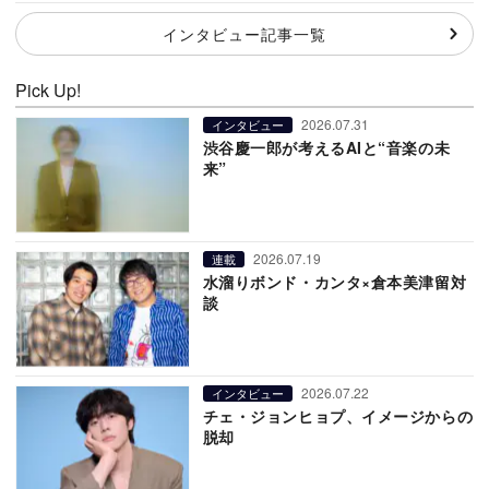
インタビュー記事一覧
Pick Up!
2026.07.31
インタビュー
渋谷慶一郎が考えるAIと“音楽の未
来”
2026.07.19
連載
水溜りボンド・カンタ×倉本美津留対
談
2026.07.22
インタビュー
チェ・ジョンヒョプ、イメージからの
脱却