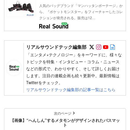
人気のバッグブランド「マンハッタンポーテージ」か
ら、『ポケットモンスター』をフィーチャーしたコレ
クションが発売される。販売は12…
Follow on SN
Follow on 
Follow 
Autho
リアルサウンドテック編集部
「エンタメ×テクノロジー」をキーワードに、様々な
トピックを特集・インタビュー・コラム・ニュース
などの形式で、わかりやすく、そして詳しくお届け
します。注目の連載企画も続々更新中。最新情報は
Twitterをチェック。
リアルサウンドテック編集部の記事一覧はこちら
次のページ
【画像】“へんしん”するメタモンがデザインされたバスマッ
ト