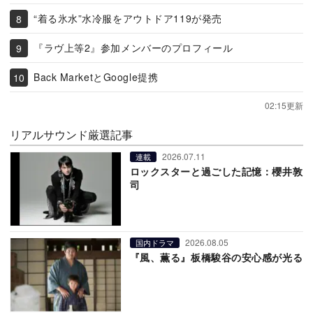
“着る氷水”水冷服をアウトドア119が発売
『ラヴ上等2』参加メンバーのプロフィール
Back MarketとGoogle提携
02:15更新
リアルサウンド厳選記事
2026.07.11
連載
ロックスターと過ごした記憶：櫻井敦
司
2026.08.05
国内ドラマ
『風、薫る』板橋駿谷の安心感が光る