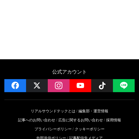
公式アカウント
facebook
x
instagram
YouTube
Follow on 
LI
リアルサウンドテックとは
編集部・運営情報
記事へのお問い合わせ
広告に関するお問い合わせ
採用情報
プライバシーポリシー
クッキーポリシー
外部送信ポリシー
記事配信先メディア