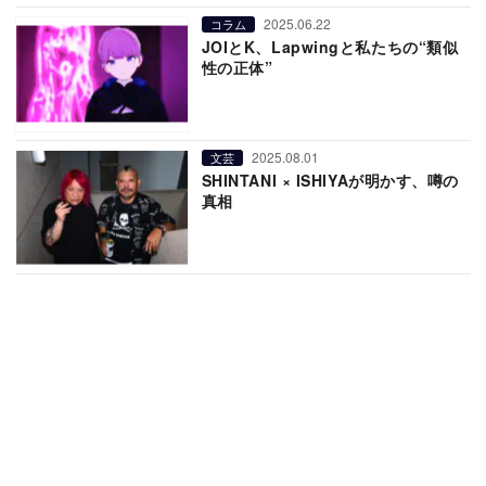
2025.06.22
コラム
JOIとK、Lapwingと私たちの“類似
性の正体”
2025.08.01
文芸
SHINTANI × ISHIYAが明かす、噂の
真相