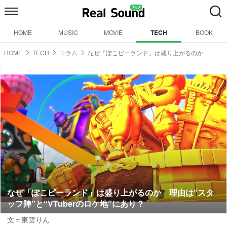
HOME
MUSIC
MOVIE
TECH
BOOK
HOME
TECH
コラム
なぜ「ぽこピーランド」は盛り上がるのか
なぜ「ぽこピーランド」は盛り上がるのか 理由は“スタ
ッフ陣”と“VTuberのロケ地”にあり？
文＝東雲りん