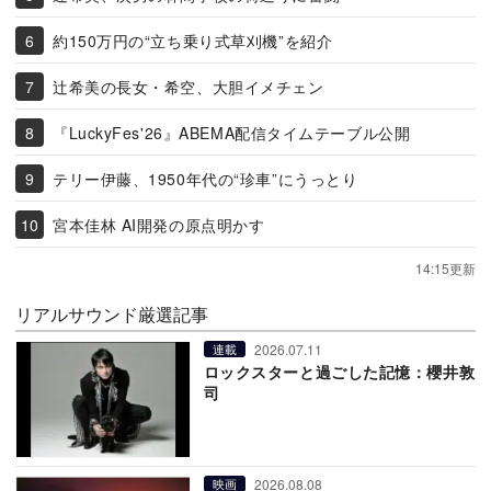
約150万円の“立ち乗り式草刈機”を紹介
辻希美の長女・希空、大胆イメチェン
『LuckyFes'26』ABEMA配信タイムテーブル公開
テリー伊藤、1950年代の“珍車”にうっとり
宮本佳林 AI開発の原点明かす
14:15更新
リアルサウンド厳選記事
2026.07.11
連載
ロックスターと過ごした記憶：櫻井敦
司
2026.08.08
映画