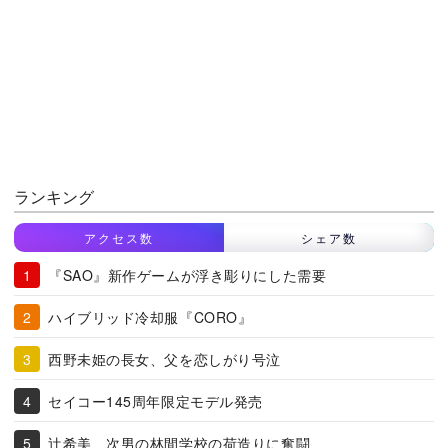
ランキング
アクセス数
シェア数
『SAO』新作ゲームが浮き彫りにした需要
ハイブリッド冷却服『CORO』
西野未姫の長女、父を恋しがり号泣
セイコー145周年限定モデル発売
辻希美、次男の林間学校の荷造りに奮闘