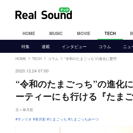
HOME
MUSIC
MOVIE
TECH
特集
連載
インタビュー
コラム
ニュ
HOME
TECH
コラム
“令和のたまごっち”の進化に驚愕
2020.12.24 07:00
“令和のたまごっち”の進化
ーティーにも行ける『たま
文＝皐月彩
サンリオ
皐月彩
たまごっち
たまごっちみーつ