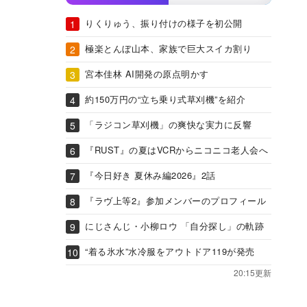
りくりゅう、振り付けの様子を初公開
極楽とんぼ山本、家族で巨大スイカ割り
宮本佳林 AI開発の原点明かす
約150万円の“立ち乗り式草刈機”を紹介
「ラジコン草刈機」の爽快な実力に反響
『RUST』の夏はVCRからニコニコ老人会へ
『今日好き 夏休み編2026』2話
『ラヴ上等2』参加メンバーのプロフィール
にじさんじ・小柳ロウ 「自分探し」の軌跡
“着る氷水”水冷服をアウトドア119が発売
20:15更新