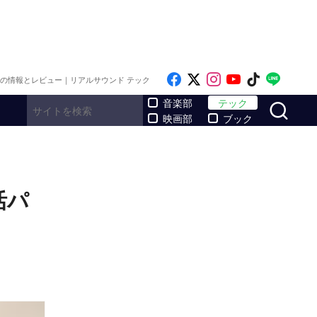
Like on Facebook
Follow on x
Follow on Inst
Follow on Y
Follow on
Follo
メの情報とレビュー｜リアルサウンド テック
サ
音楽部
テック
映画部
ブック
活パ