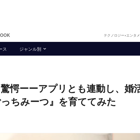
BOOK
テクノロジー×エンタ
ース
ジャンル別
に驚愕ーーアプリとも連動し、婚
ごっちみーつ』を育ててみた