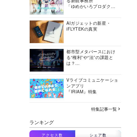
る新鋭事務所
「ゆめかいろプロダクシ
ョン」の挑戦に迫る
AIガジェットの新星・
iFLYTEKの真実
都市型メタバースにおけ
る“権利”や“法”の課題と
は？
バーチャルシティコンソ
ーシアムの挑戦に迫る
Vライブコミュニケーショ
ンアプリ
『IRIAM』特集
特集記事一覧
ランキング
アクセス数
シェア数