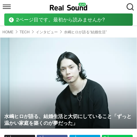
2ページ目です。最初から読みませんか?
HOME
MUSIC
MOVIE
TECH
BOOK
HOME
TECH
インタビュー
水嶋ヒロが語る“結婚生活”
水嶋ヒロが語る、結婚生活と大切にしていること「ずっと
温かい家庭を築くのが夢だった」