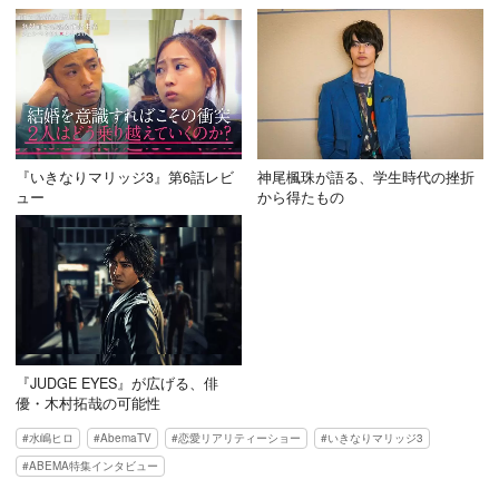
『いきなりマリッジ3』第6話レビ
神尾楓珠が語る、学生時代の挫折
ュー
から得たもの
『JUDGE EYES』が広げる、俳
優・木村拓哉の可能性
水嶋ヒロ
AbemaTV
恋愛リアリティーショー
いきなりマリッジ3
ABEMA特集インタビュー