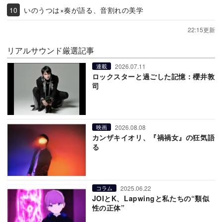
いのうつは×奏が語る、音割れの美学
22:15更新
リアルサウンド厳選記事
2026.07.11
連載
ロックスターと過ごした記憶：櫻井敦
司
2026.08.08
映画
カンザキイオリ、『禍禍女』の狂気語
る
2025.06.22
コラム
JOIとK、Lapwingと私たちの“類似
性の正体”