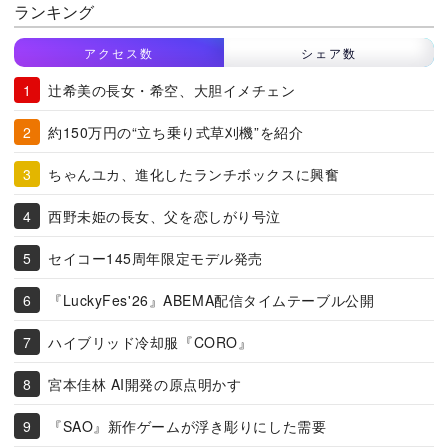
ランキング
アクセス数
シェア数
辻希美の長女・希空、大胆イメチェン
約150万円の“立ち乗り式草刈機”を紹介
ちゃんユカ、進化したランチボックスに興奮
西野未姫の長女、父を恋しがり号泣
セイコー145周年限定モデル発売
『LuckyFes'26』ABEMA配信タイムテーブル公開
ハイブリッド冷却服『CORO』
宮本佳林 AI開発の原点明かす
『SAO』新作ゲームが浮き彫りにした需要