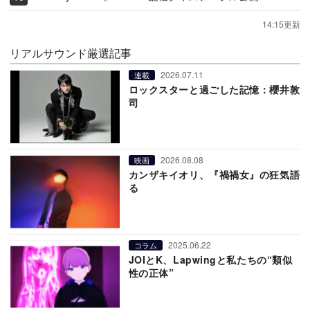
14:15更新
リアルサウンド厳選記事
2026.07.11
連載
ロックスターと過ごした記憶：櫻井敦
司
2026.08.08
映画
カンザキイオリ、『禍禍女』の狂気語
る
2025.06.22
コラム
JOIとK、Lapwingと私たちの“類似
性の正体”