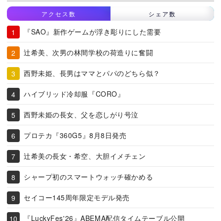
アクセス数
シェア数
『SAO』新作ゲームが浮き彫りにした需要
辻希美、次男の林間学校の荷造りに奮闘
西野未姫、長男はママとパパのどちら似？
ハイブリッド冷却服『CORO』
西野未姫の長女、父を恋しがり号泣
プロテカ『360G5』8月8日発売
辻希美の長女・希空、大胆イメチェン
シャープ初のスマートウォッチ確かめる
セイコー145周年限定モデル発売
『LuckyFes'26』ABEMA配信タイムテーブル公開