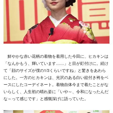
鮮やかな赤い花柄の着物を着用した今田に、ヒカキンは
「なんかもう、輝いています……」と目が釘付けに。続け
て「顔のサイズが僕の1/3くらいですね」と驚きをあわら
にした。一方のヒカキンは、光沢のある白い紋付き袴をベ
ースにしたコーデイネート。着物自体今まで着たことがな
いらしく、人生初の晴れ姿に「いや～、令和になったんだ
な～って感じです」と感慨深げに語っていた。