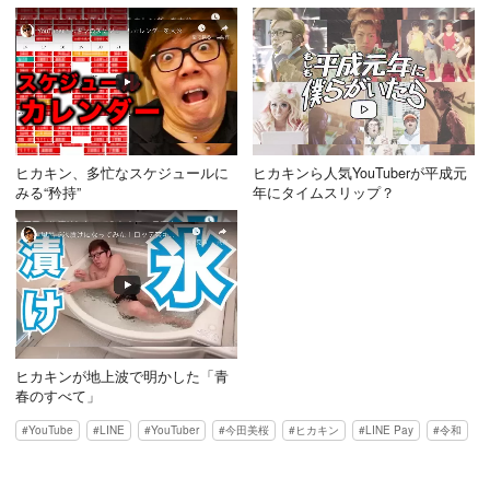
ヒカキン、多忙なスケジュールに
ヒカキンら人気YouTuberが平成元
みる“矜持”
年にタイムスリップ？
ヒカキンが地上波で明かした「青
春のすべて」
YouTube
LINE
YouTuber
今田美桜
ヒカキン
LINE Pay
令和