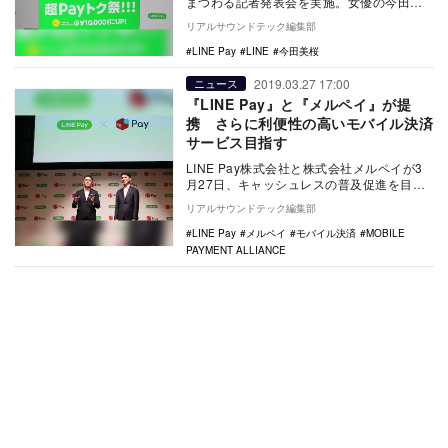
まつわる記者発表会を実施。女優の今田美
桜がアンバサダーに就任したことを発表
リアルサウンドテック編集部
し…
LINE Pay
LINE
今田美桜
2019.03.27 17:00
ニュース
『LINE Pay』と『メルペイ』が提
携 さらに利便性の高いモバイル決済
サービス目指す
LINE Pay株式会社と株式会社メルペイが3
月27日、キャッシュレスの普及促進を目的
とした業務提携に関する基本合意書を締
リアルサウンドテック編集部
結。2…
LINE Pay
メルペイ
モバイル決済
MOBILE
PAYMENT ALLIANCE