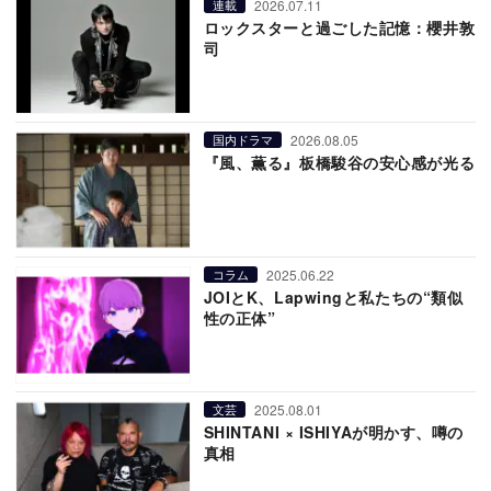
2026.07.11
連載
ロックスターと過ごした記憶：櫻井敦
司
2026.08.05
国内ドラマ
『風、薫る』板橋駿谷の安心感が光る
2025.06.22
コラム
JOIとK、Lapwingと私たちの“類似
性の正体”
2025.08.01
文芸
SHINTANI × ISHIYAが明かす、噂の
真相