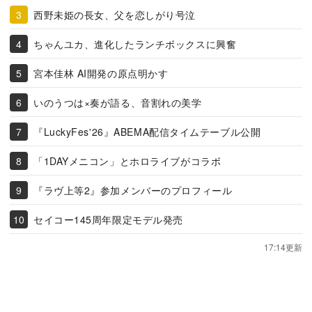
西野未姫の長女、父を恋しがり号泣
ちゃんユカ、進化したランチボックスに興奮
宮本佳林 AI開発の原点明かす
いのうつは×奏が語る、音割れの美学
『LuckyFes'26』ABEMA配信タイムテーブル公開
「1DAYメニコン」とホロライブがコラボ
『ラヴ上等2』参加メンバーのプロフィール
セイコー145周年限定モデル発売
17:14更新