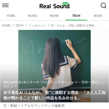
HOME
MUSIC
MOVIE
TECH
BOOK
HOME
TECH
インタビュー
AI「りんな」が歌に挑戦する理由
Microsoft A.I.&リサーチ プログラムマネージャー・坪井一菜氏イン
タビュー
女子高生AI りんなが、“歌”に挑戦する理由 「人と人工知
能が関わることで新しい作品を生み出せる」
文・取材＝リアルサウンドテック編集部