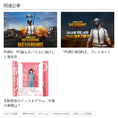
関連記事
PUBG、PC版もモバイルに負けじ
『PUBG MOBILE』プレイポート
と進化中
生駒里奈のインスタグラム、今後
の展開は？
人工知能
Microsoft
りんな
nana music
AI（人工知能）