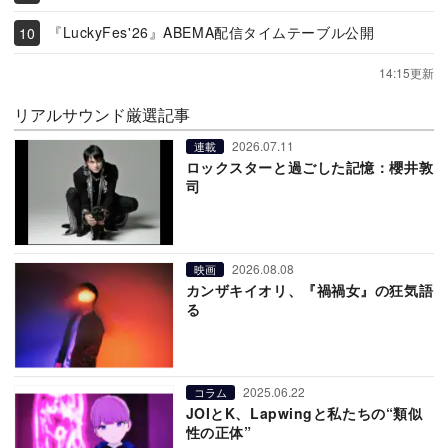
『LuckyFes'26』ABEMA配信タイムテーブル公開
14:15更新
リアルサウンド厳選記事
2026.07.11
連載
ロックスターと過ごした記憶：櫻井敦
司
2026.08.08
映画
カンザキイオリ、『禍禍女』の狂気語
る
2025.06.22
コラム
JOIとK、Lapwingと私たちの“類似
性の正体”