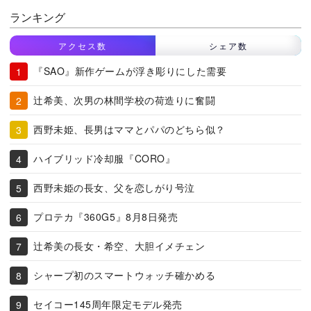
ランキング
アクセス数
シェア数
『SAO』新作ゲームが浮き彫りにした需要
辻希美、次男の林間学校の荷造りに奮闘
西野未姫、長男はママとパパのどちら似？
ハイブリッド冷却服『CORO』
西野未姫の長女、父を恋しがり号泣
プロテカ『360G5』8月8日発売
辻希美の長女・希空、大胆イメチェン
シャープ初のスマートウォッチ確かめる
セイコー145周年限定モデル発売