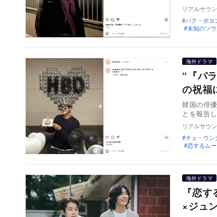
リアルサウン
パク・ボヨ
未知のソウ
海外ドラマ
“『パ
の祝福
韓国の俳優
とを報告
リアルサウン
チェ・ウシ
恋するムー
海外ドラマ
『恋す
×ジュ