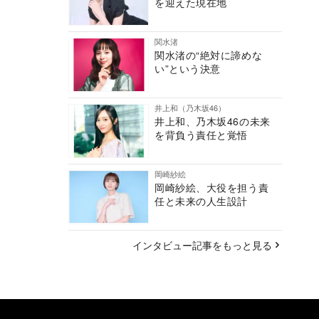
を迎えた現在地
関水渚
関水渚の“絶対に諦めな
い”という決意
井上和（乃木坂46）
井上和、乃木坂46の未来
を背負う責任と覚悟
岡崎紗絵
岡崎紗絵、大役を担う責
任と未来の人生設計
インタビュー記事をもっと見る