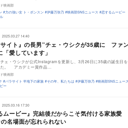
ド映画部
ン
力の強い女 ト・ボンスン
伊藤万弥乃
映画部SNSニュース
恋するムービー
ル
2025.03.27 14:40
ラサイト』の長男”チェ・ウシクが35歳に ファ
に「愛しています」
チェ・ウシクが公式Instagramを更新し、3月26日に35歳の誕生日
した。 アカデミー賞作品…
ド映画部
ク
パラサイト 半地下の家族
その年、私たちは
伊藤万弥乃
映画部SNSニュー
ビー
2025.03.16 17:30
るムービー』完結後だからこそ気付ける家族愛 
ンの名場面が忘れられない