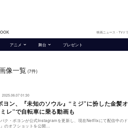
BOOK
映画ニュース・TVド
アニメ
舞台
プレゼント
画像一覧
(7件)
2025.06.07 01:30
ボヨン、『未知のソウル』“ミジ”に扮した金髪
“ミレ”で自転車に乗る動画も
パク・ボヨンが公式Instagramを更新し、現在Netflixにて配信中の
ル』のオフショットを公開…