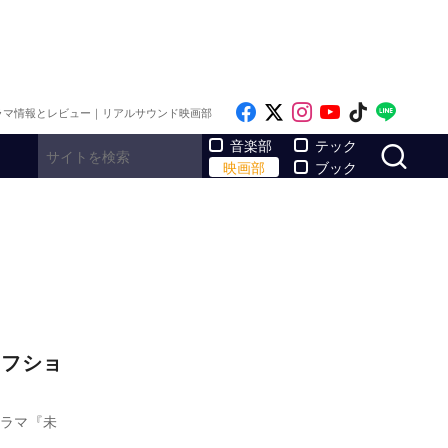
Like on Facebook
Follow on x
Follow on Inst
Follow on Y
Follow on
Follo
ラマ情報とレビュー｜リアルサウンド映画部
サ
音楽部
テック
映画部
ブック
オフショ
ドラマ『未