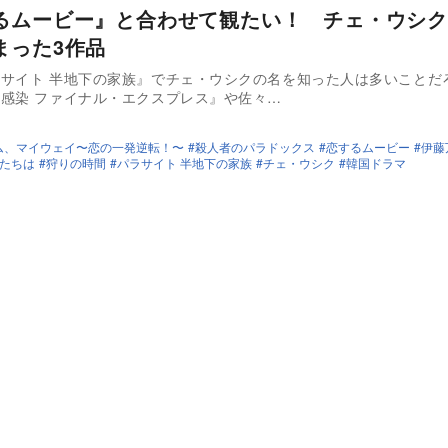
るムービー』と合わせて観たい！ チェ・ウシク
まった3作品
サイト 半地下の家族』でチェ・ウシクの名を知った人は多いことだ
感染 ファイナル・エクスプレス』や佐々…
ム、マイウェイ〜恋の一発逆転！〜
殺人者のパラドックス
恋するムービー
伊藤
たちは
狩りの時間
パラサイト 半地下の家族
チェ・ウシク
韓国ドラマ