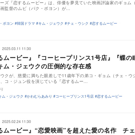
ixシリーズ『恋するムービー』は、俳優を夢見ていた映画評論家のギョム
映画監督のムビ（パク・ボヨン）が…
・ボヨン
韓国ドラマ
キム・ジェウク
チェ・ウシク
恋するムービー
2025.03.11 11:30
るムービー』『コーヒープリンス1号店』『蝶の
キム・ジェウクの圧倒的な存在感
ウクが、慈愛に満ちた眼差しで11歳年下の弟コ・ギョム（チェ・ウ
む、コ・ジュン役を演じている『恋するムー…
り
キム・ジェウク
かわむらあみり
コーヒープリンス1号店
恋するムービー
2025.02.24 11:30
るムービー』“恋愛映画”を超えた愛の名作 チ