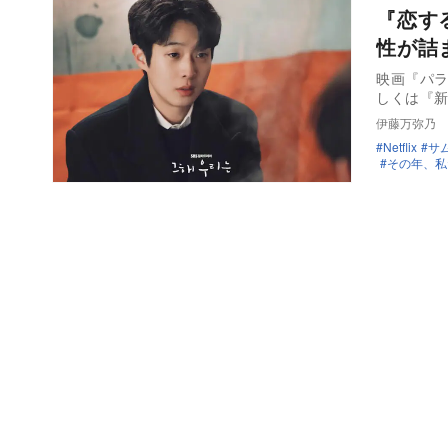
『恋す
性が詰
映画『パラ
しくは『新
伊藤万弥乃
Netflix
サ
その年、私