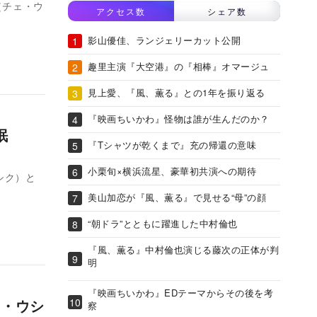
（チェ・ウ
アクセス数
シェア数
影山優佳、ランジェリーカット公開
趣里主演『大空港』の『相棒』オマージュ
見上愛、『風、薫る』との1年を振り返る
『映画ちいかわ』怪物は誰が生んだのか？
眠
『Tシャツが乾くまで』充の帰還の意味
小栗旬×横浜流星、豪華初共演への期待
シク）と
美山加恋が『風、薫る』で見せる“母”の顔
“朝ドラ”とともに躍進した中村倫也
『風、薫る』中村倫也演じる藤次の正体が判
明
『映画ちいかわ』EDテーマからその後を考
ェ・ウシ
察