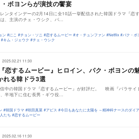
ク・ボヨンらが演技の饗宴
ixでバレンタインデーの2月14日に全10話一挙配信された韓国ドラマ『恋
作は、主演のチェ・ウシク、パ…
ョン
にこ
チョン・ソニ
恋するムービー
オ・チュンファン
Netflix
パク・ボ
キム・ジェウク
チェ・ウシク
2025.02.21 11:30
flix『恋するムービー』ヒロイン、パク・ボヨンの
かれる韓ドラ3選
ixで配信中の韓国ドラマ『恋するムービー』が好評だ。 映画『パラサイ
で、半地下に住む長男・ギウ役…
ン
韓国ドラマ
咲田真菜
アビス
今日もあなたに太陽を ～精神科ナースのダイ
人たち
恋するムービー
2025.02.16 11:30