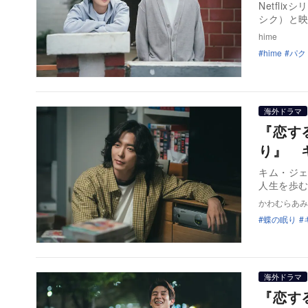
Netfl
シク）と
hime
hime
パク
海外ドラマ
『恋す
り』 
キム・ジェ
人生を歩
かわむらあみ
蝶の眠り
海外ドラマ
『恋す