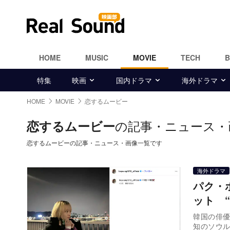
HOME
MUSIC
MOVIE
TECH
特集
映画
国内ドラマ
海外ドラマ
HOME
MOVIE
恋するムービー
の記事・ニュース・
恋するムービー
恋するムービーの記事・ニュース・画像一覧です
海外ドラマ
パク・
ット 
韓国の俳優
知のソウ