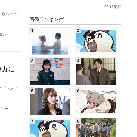
06:13更新
するムービ
画像ランキング
ヨン
魅力に
ト 半地下
アリー～