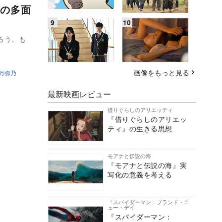
の多面
ろう。も
画像をもっと見る
万弥乃
最新映画レビュー
借りぐらしのアリエッティ
『借りぐらしのアリエッ
ティ』の生きる思想
モアナと伝説の海
『モアナと伝説の海』実
写化の意義を考える
『スパイダーマン：ブランド・ニ
ュー・デイ
『スパイダーマン：