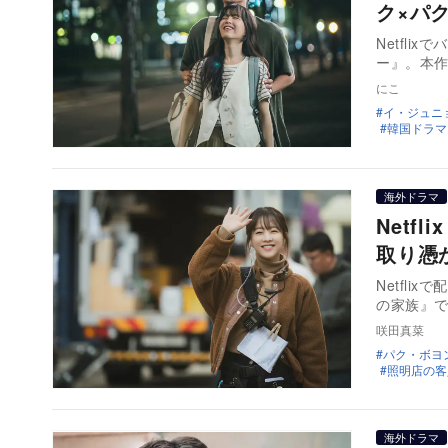
ク×パ
Netfl
ー』。本
にこ
イ・ジュニ
韓国ドラマ
海外ドラマ
Net
取り憑
Netfl
の家族』
咲田真菜
パク・ボヨ
照明店の客
海外ドラマ