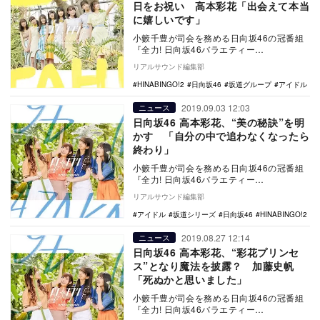
日をお祝い 高本彩花「出会えて本当
に嬉しいです」
小籔千豊が司会を務める日向坂46の冠番組
『全力! 日向坂46バラエティー
HINABINGO!2』（日本テレビ系）が、9月9
リアルサウンド編集部
日に…
HINABINGO!2
日向坂46
坂道グループ
アイドル
2019.09.03 12:03
ニュース
日向坂46 高本彩花、“美の秘訣”を明
かす 「自分の中で追わなくなったら
終わり」
小籔千豊が司会を務める日向坂46の冠番組
『全力! 日向坂46バラエティー
HINABINGO!2』（日本テレビ系）が、9月2
リアルサウンド編集部
日に…
アイドル
坂道シリーズ
日向坂46
HINABINGO!2
2019.08.27 12:14
ニュース
日向坂46 高本彩花、“彩花プリンセ
ス”となり魔法を披露？ 加藤史帆
「死ぬかと思いました」
小籔千豊が司会を務める日向坂46の冠番組
『全力! 日向坂46バラエティー