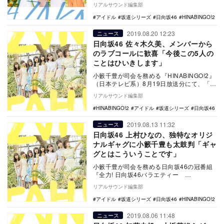
HINABINGO!2』（日本テレビ系）が、8月
リアルサウンド編集部
26日…
アイドル
坂道シリーズ
日向坂46
HINABINGO!2
2019.08.20 12:23
ニュース
日向坂46 佐々木久美、メンバーから
のラブコールに歓喜「今後この5人の
ことはひいきします」
小籔千豊が司会を務める『HINABINGO!2』
（日本テレビ系）8月19日放送分にて、「〇
〇は私の嫁！ メンバーが嫁にしたい日
リアルサウンド編集部
向…
HINABINGO!2
アイドル
坂道シリーズ
日向坂46
2019.08.13 11:32
ニュース
日向坂46 上村ひなの、独特なオリジ
ナルギャグに小籔千豊も太鼓判「ギャ
グとはこういうことです」
小籔千豊が司会を務める日向坂46の冠番組
『全力! 日向坂46バラエティー
HINABINGO!2』（日本テレビ系）が、8月
リアルサウンド編集部
12日…
アイドル
坂道シリーズ
日向坂46
HINABINGO!2
2019.08.06 11:48
ニュース