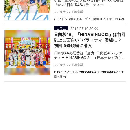
『全力! 日向坂46バラエティー
HINABINGO!2』（日本テレビ系）が、7月
リアルサウンド編集部
16日…
アイドル
坂道グループ
日向坂46
HINABINGO!2
2019.07.10 20:00
コラム
日向坂46、『HINABINGO!2』は前回
以上に面白い“バラエティ”番組に？
初回収録現場に潜入
日向坂46の冠番組『全力! 日向坂46バラエ
ティー HINABINGO!2』（日本テレビ系）
が、7月16日1時29分より放送開始…
リアルサウンド編集部
JPOP
アイドル
HINABINGO!2
HINABINGO!
日向坂46