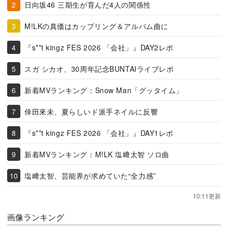
日向坂46 三期生が育んだ4人の関係性
M!LKの真価はカップリング＆アルバム曲に
『s**t kingz FES 2026 「会社」』DAY2レポ
スガ シカオ、30周年記念BUNTAIライブレポ
新着MVランキング：Snow Man「グッタイム」
倖田來未、夏らしいド派手ネイルに反響
『s**t kingz FES 2026 「会社」』DAY1レポ
新着MVランキング：M!LK 塩﨑太智 ソロ曲
塩﨑太智、芸能界が求めていた“全力感”
10:11更新
画像ランキング