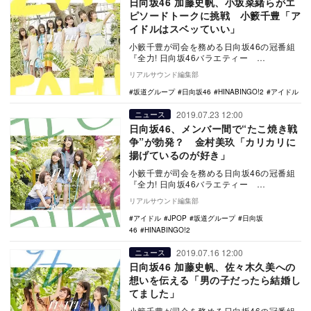
日向坂46 加藤史帆、小坂菜緒らがエ
ピソードトークに挑戦 小籔千豊「ア
イドルはスベッていい」
小籔千豊が司会を務める日向坂46の冠番組
『全力! 日向坂46バラエティー
HINABINGO!2』（日本テレビ系）が、8月5
リアルサウンド編集部
日に…
坂道グループ
日向坂46
HINABINGO!2
アイドル
2019.07.23 12:00
ニュース
日向坂46、メンバー間で“たこ焼き戦
争”が勃発？ 金村美玖「カリカリに
揚げているのが好き」
小籔千豊が司会を務める日向坂46の冠番組
『全力! 日向坂46バラエティー
HINABINGO!2』（日本テレビ系）が、7月
リアルサウンド編集部
23日…
アイドル
JPOP
坂道グループ
日向坂
46
HINABINGO!2
2019.07.16 12:00
ニュース
日向坂46 加藤史帆、佐々木久美への
想いを伝える「男の子だったら結婚し
てました」
小籔千豊が司会を務める日向坂46の冠番組