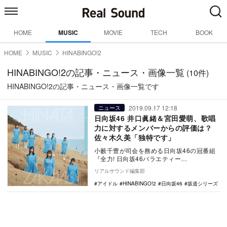
HOME
MUSIC
MOVIE
TECH
BOOK
HOME
MUSIC
HINABINGO!2
HINABINGO!2の記事・ニュース・画像一覧
(10件)
HINABINGO!2の記事・ニュース・画像一覧です
2019.09.17 12:18
ニュース
日向坂46 井口眞緒＆宮田愛萌、歌唱
力に対するメンバーからの評価は？
佐々木久美「独特です」
小籔千豊が司会を務める日向坂46の冠番組
『全力! 日向坂46バラエティー
HINABINGO!2』（日本テレビ系）が、9月
リアルサウンド編集部
16日…
アイドル
HINABINGO!2
日向坂46
坂道シリーズ