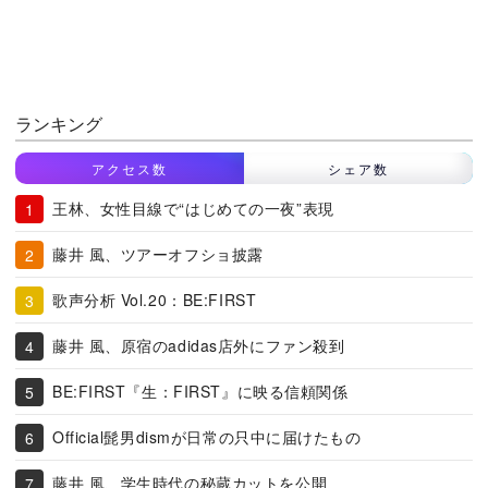
ランキング
アクセス数
シェア数
王林、女性目線で“はじめての一夜”表現
藤井 風、ツアーオフショ披露
歌声分析 Vol.20：BE:FIRST
藤井 風、原宿のadidas店外にファン殺到
BE:FIRST『生：FIRST』に映る信頼関係
Official髭男dismが日常の只中に届けたもの
藤井 風、学生時代の秘蔵カットを公開