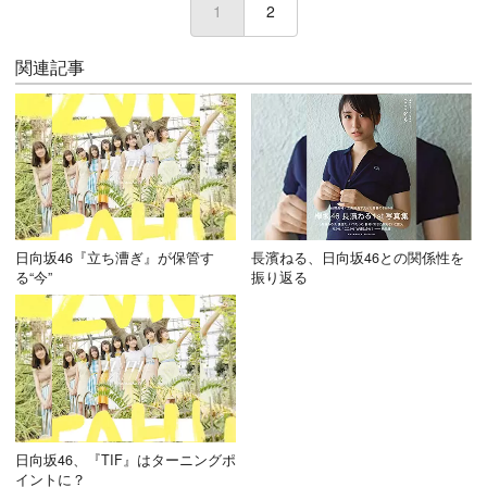
1
(current)
2
関連記事
日向坂46『立ち漕ぎ』が保管す
長濱ねる、日向坂46との関係性を
る“今”
振り返る
日向坂46、『TIF』はターニングポ
イントに？