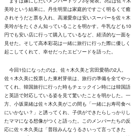
まずは嫁にしたいメンバートップ3を発表。3位は佐々木
美玲という結果に。丹生明里は家庭的ですごく明るくて癒
されそうだと票を入れ、高瀬愛奈は安いスーパーを佐々木
美玲がをたくさん知っていることを明かす。牛乳なども10
円でも安い店に行って購入しているなど、経済的な一面を
見せた。そして高本彩花は一緒に旅行に行った際に優しく
起こしてくれて、幸せだったエピソードを語った。
今回1位になったのは、佐々木久美と宮田愛萌の2人。
佐々木久美に投票した東村芽依は、旅行の準備を全てやっ
てくれ、韓国旅行に行った時もチェックイン時には韓国語
と英語で対応している姿を見て驚いたことを明かした。一
方、小坂菜緒は佐々木久美がこの間も「一緒にお寿司食べ
にいかない？」と誘ってくれ、子供ができたらしっかりし
たママになる想像がつくと語った。このメンバーたちの反
応に佐々木久美は「普段みんなうるさいって言ってきた