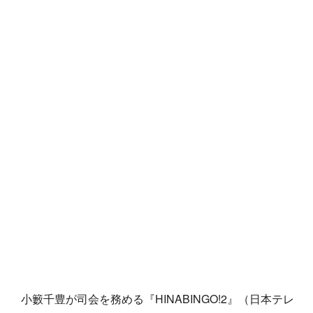
小籔千豊が司会を務める『HINABINGO!2』（日本テレ