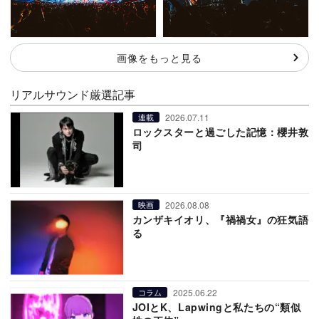
画像をもっと見る
リアルサウンド厳選記事
2026.07.11
連載
ロックスターと過ごした記憶：櫻井敦
司
2026.08.08
映画
カンザキイオリ、『禍禍女』の狂気語
る
2025.06.22
コラム
JOIとK、Lapwingと私たちの“類似