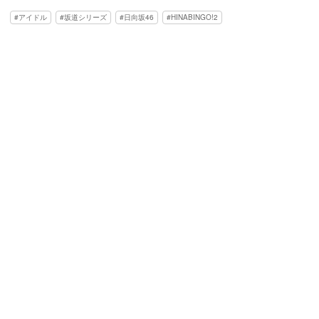
アイドル
坂道シリーズ
日向坂46
HINABINGO!2