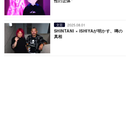
性の正体”
2025.08.01
文芸
SHINTANI × ISHIYAが明かす、噂の
真相