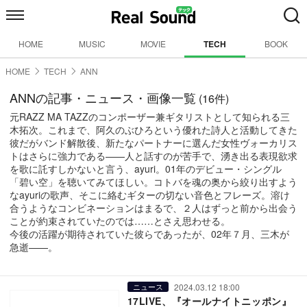
HOME
MUSIC
MOVIE
TECH
BOOK
HOME
TECH
ANN
ANNの記事・ニュース・画像一覧
(16件)
元RAZZ MA TAZZのコンポーザー兼ギタリストとして知られる三
木拓次。これまで、阿久のぶひろという優れた詩人と活動してきた
彼だがバンド解散後、新たなパートナーに選んだ女性ヴォーカリス
トはさらに強力である——人と話すのが苦手で、湧き出る表現欲求
を歌に託すしかないと言う、ayuri。01年のデビュー・シングル
「碧い空」を聴いてみてほしい。コトバを魂の奥から絞り出すよう
なayuriの歌声、そこに絡むギターの切ない音色とフレーズ。溶け
合うようなコンビネーションはまるで、２人はずっと前から出会う
ことが約束されていたのでは……とさえ思わせる。
今後の活躍が期待されていた彼らであったが、02年７月、三木が
急逝——。
2024.03.12 18:00
ニュース
17LIVE、『オールナイトニッポン』