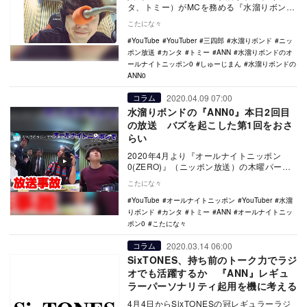
タ、トミー）がMCを務める『水溜りボンド
のオールナイトニッポン0』第10回目が6
こたにな々
月…
YouTube
YouTuber
三四郎
水溜りボンド
ニッ
ポン放送
カンタ
トミー
ANN
水溜りボンドのオ
ールナイトニッポン0
しゅーじまん
水溜りボンドの
ANN0
2020.04.09 07:00
コラム
水溜りボンドの『ANN0』本日2回目
の放送 バズを起こした第1回をおさ
らい
2020年4月より『オールナイトニッポン
0(ZERO)』（ニッポン放送）の木曜パーソ
ナリティーを務める、人気YouTuberコン…
こたにな々
YouTube
オールナイトニッポン
YouTuber
水溜
りボンド
カンタ
トミー
ANN
オールナイトニッ
ポン0
こたにな々
2020.03.14 06:00
コラム
SixTONES、持ち前のトーク力でラジ
オでも活躍するか 『ANN』レギュ
ラーパーソナリティ起用を機に考える
4月4日からSixTONESの冠レギュラーラジ