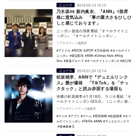
2019.03.13 15:15
ニュース
乃木坂46 新内眞衣、『ANN』1部昇
格に意気込み 「事の重大さをひしひ
しと感じております」
ニッポン放送の深夜番組『オールナイトニ
ッポン』『オールナイトニッポン
0（ZERO）』のパーソナリティ発表記者会
リアルサウンド編集部
見が、本日3月13…
アイドル
ROCK
JPOP
乃木坂46
オールナイト
ニッポン
渡辺彰浩
ANN
Creepy Nuts
King
Gnu
坂道グループ
オールナイトニッポン0
井口理
2019.01.20 12:14
ニュース
松坂桃李、ANNで『デュエルリンク
ス』愛が爆発 「TikTok」を「チッ
クタック」と読み赤面する場面も
俳優の松坂桃李が1月18日、ラジオ番組『オ
ールナイトニッポンGOLD』（ニッポン放
送）のパーソナリティを務め、大好きな
リアルサウンドテック編集部
『遊★戯★…
ラジオ
アプリ
ゲーム
菅田将暉
松坂桃李
オー
ルナイトニッポン
TikTok
ANN
デュエルリンクス
遊★戯★王