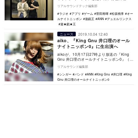
桃李がゲストとして登場。自身の出演する
リアルサウンドテック編集部
映画『HE…
ラジオ
アプリ
ゲーム
菅田将暉
松坂桃李
オー
ルナイトニッポン
遊戯王
ANN
デュエルリンクス
遊★戯★王
2019.10.04 12:40
ニュース
aiko、『King Gnu 井口理のオール
ナイトニッポン0』に生出演へ
aikoが、10月17日27時より放送の『King
Gnu 井口理のオールナイトニッポン0』（ニ
ッポン放送）に生出演する。 …
リアルサウンド編集部
シンガー
バンド
ANN
King Gnu
井口理
King
Gnu 井口理のオールナイトニッポン0