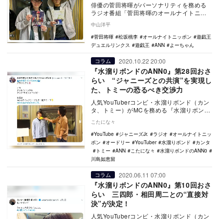
俳優の菅田将暉がパーソナリティを務める
ラジオ番組「菅田将暉のオールナイトニッ
ポン」（ニッポン放送）の2月15日放送回に
中山洋平
俳優の松坂…
菅田将暉
松坂桃李
オールナイトニッポン
遊戯王
デュエルリンクス
遊戯王
ANN
よーちゃん
2020.10.22 20:00
コラム
『水溜りボンドのANN0』第28回おさ
らい “ジャニーズとの共演”を実現し
た、トミーの恐るべき交渉力
人気YouTuberコンビ・水溜りボンド（カン
タ、トミー）がMCを務める『水溜りボンド
のオールナイトニッポン0』第28回目が
こたにな々
10…
YouTube
ジャニーズJr.
ラジオ
オールナイトニッ
ポン
オードリー
YouTuber
水溜りボンド
カンタ
トミー
ANN
こたにな々
水溜りボンドのANN0
川島如恵留
2020.06.11 07:00
コラム
『水溜りボンドのANN0』第10回おさ
らい 三四郎・相田周二との“直接対
決”が決定！
人気YouTuberコンビ・水溜りボンド（カン