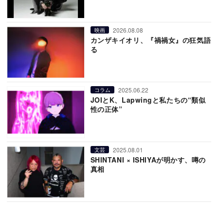
2026.08.08
映画
カンザキイオリ、『禍禍女』の狂気語
る
2025.06.22
コラム
JOIとK、Lapwingと私たちの“類似
性の正体”
2025.08.01
文芸
SHINTANI × ISHIYAが明かす、噂の
真相