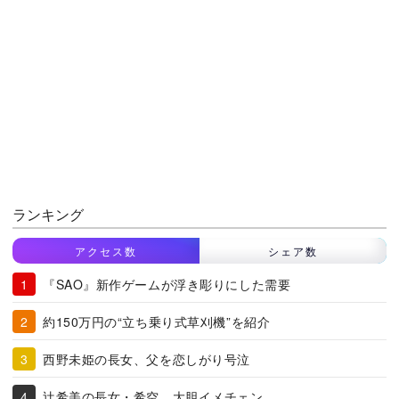
ランキング
アクセス数
シェア数
『SAO』新作ゲームが浮き彫りにした需要
約150万円の“立ち乗り式草刈機”を紹介
西野未姫の長女、父を恋しがり号泣
辻希美の長女・希空、大胆イメチェン