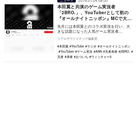
2019.01.04 08:00
ニュース
本田翼と共演のゲーム実況者
「2BRO.」、YouTuberとして初の
『オールナイトニッポン』MCで大暴
れ
先月には本田翼とのコラボ実況を行い、大
きな話題になった人気ゲーム実況者
「2BRO.」。2日の深夜に放送された伝統の
リアルサウンドテック編集部
ラジオ番組『オ…
本田翼
YouTube
ラジオ
オールナイトニッポン
YouTuber
ゲーム実況
ANN
兄者弟者
2BRO.
兄者
弟者
おついち
ウィッチャー3