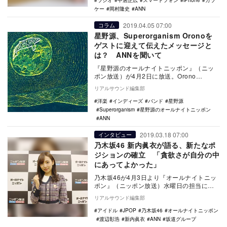
ラジオ
中居正広
スマートフォン
iPhone
ガラ
ケー
岡村隆史
ANN
2019.04.05 07:00
コラム
星野源、Superorganism Oronoを
ゲストに迎えて伝えたメッセージと
は？ ANNを聞いて
『星野源のオールナイトニッポン』（ニッ
ポン放送）が4月2日に放送。Orono
noguchi（Superorganism）と、『…
リアルサウンド編集部
洋楽
インディーズ
バンド
星野源
Superorganism
星野源のオールナイトニッポン
ANN
2019.03.18 07:00
インタビュー
乃木坂46 新内眞衣が語る、新たなポ
ジションの確立 「貪欲さが自分の中
にあってよかった」
乃木坂46が4月3日より『オールナイトニッ
ポン』（ニッポン放送）水曜日の担当に決
定。パーソナリティを新内眞衣が担当す
リアルサウンド編集部
る。 新…
アイドル
JPOP
乃木坂46
オールナイトニッポン
渡辺彰浩
新内眞衣
ANN
坂道グループ