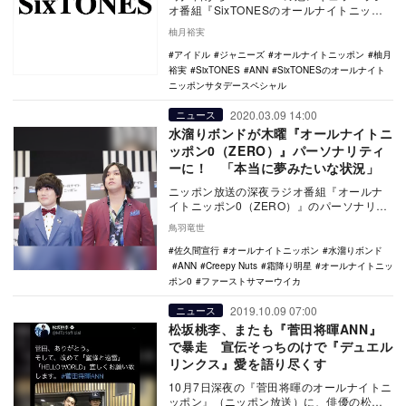
オ番組『SixTONESのオールナイトニッポ
ンサタデースペシャル』（ニッポン放送）
柚月裕実
…
アイドル
ジャニーズ
オールナイトニッポン
柚月
裕実
SixTONES
ANN
SixTONESのオールナイト
ニッポンサタデースペシャル
2020.03.09 14:00
ニュース
水溜りボンドが木曜『オールナイトニ
ッポン0（ZERO）』パーソナリティ
ーに！ 「本当に夢みたいな状況」
ニッポン放送の深夜ラジオ番組『オールナ
イトニッポン0（ZERO）』のパーソナリテ
ィ発表記者会見が、3月9日に同局にて行わ
鳥羽竜世
れた。 …
佐久間宣行
オールナイトニッポン
水溜りボンド
ANN
Creepy Nuts
霜降り明星
オールナイトニッ
ポン0
ファーストサマーウイカ
2019.10.09 07:00
ニュース
松坂桃李、またも『菅田将暉ANN』
で暴走 宣伝そっちのけで『デュエル
リンクス』愛を語り尽くす
10月7日深夜の『菅田将暉のオールナイトニ
ッポン』（ニッポン放送）に、俳優の松坂