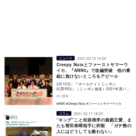
2021.03.10 14:00
ニュース
Creepy Nutsとファーストサマーウ
イカ、『ANN0』で改編突破 他の番
組に負けないところをアピール
3月10日、『オールナイトニッポン
0(ZERO)』（ニッポン放送）2021年度パー
ソナリティ発表記者会見が行われた。月曜
村上夏菜
日はファ…
ANN
Creepy Nuts
ファーストサマーウイカ
2021.02.17 18:23
コラム
“キング”こと松坂桃李の遊戯王愛、ま
たも菅田将暉相手に炸裂 「ガチ勢の
人にはどうしても敵わない」