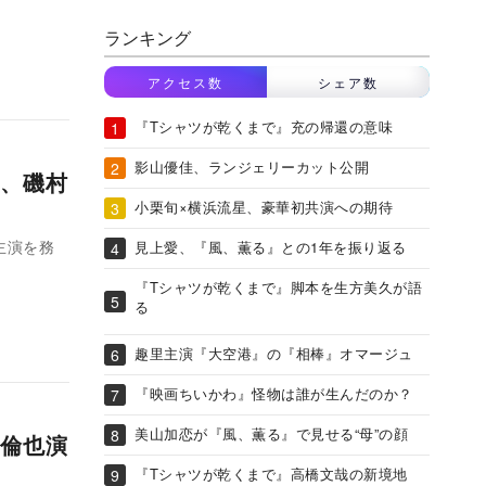
ランキング
アクセス数
シェア数
『Tシャツが乾くまで』充の帰還の意味
影山優佳、ランジェリーカット公開
、磯村
小栗旬×横浜流星、豪華初共演への期待
主演を務
見上愛、『風、薫る』との1年を振り返る
『Tシャツが乾くまで』脚本を生方美久が語
る
趣里主演『大空港』の『相棒』オマージュ
『映画ちいかわ』怪物は誰が生んだのか？
美山加恋が『風、薫る』で見せる“母”の顔
倫也演
『Tシャツが乾くまで』高橋文哉の新境地