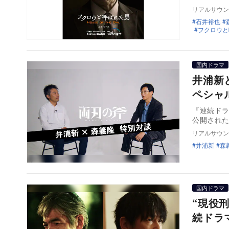
リアルサウン
石井裕也
フクロウと
国内ドラマ
井浦新
ペシャ
『連続ドラ
公開され
リアルサウン
井浦新
森
国内ドラマ
“現役
続ドラ