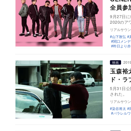
全員参
9月27日
2020の
リアルサウン
山下敦弘
関口メンデ
昨日より赤く明
2019
映画
玉森裕
ド・ラ
5月31日
された。 
リアルサウン
染谷将太
パラレルワ