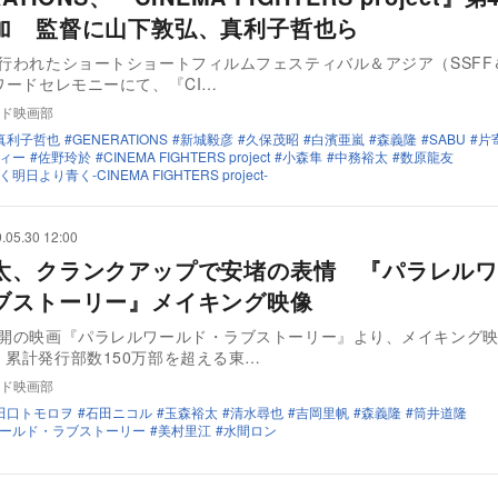
加 監督に山下敦弘、真利子哲也ら
に行われたショートショートフィルムフェスティバル＆アジア（SSFF＆
アワードセレモニーにて、『CI…
ド映画部
真利子哲也
GENERATIONS
新城毅彦
久保茂昭
白濱亜嵐
森義隆
SABU
片
ィー
佐野玲於
CINEMA FIGHTERS project
小森隼
中務裕太
数原龍友
日より青く-CINEMA FIGHTERS project-
.05.30 12:00
太、クランクアップで安堵の表情 『パラレルワ
ブストーリー』メイキング映像
公開の映画『パラレルワールド・ラブストーリー』より、メイキング
累計発行部数150万部を超える東…
ド映画部
田口トモロヲ
石田ニコル
玉森裕太
清水尋也
吉岡里帆
森義隆
筒井道隆
ールド・ラブストーリー
美村里江
水間ロン