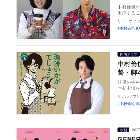
中村倫也
出演する
リアルサウン
中村倫也
国内ドラマ
中村倫
督・脚
俳優の中村
マ初主演
リアルサウン
中村倫也
2020
映画
GENER