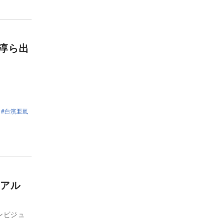
上淳ら出
白濱亜嵐
ュアル
ンビジュ