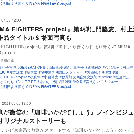
日より青く-CINEMA FIGHTERS project-
.04.08 12:00
EMA FIGHTERS project』第4弾に門脇麦、村
作品タイトル＆場面写真も
A FIGHTERS project』第4弾『昨日より赤く明日より青く-CINEMA
 projec…
ド映画部
真利子哲也
GENERATIONS
山田真歩
筒井真理子
新城毅彦
久保茂昭
村上淳
ABU
片寄涼太
聡太郎
藤井武美
関口メンディー
阿部純子
佐野玲於
GHTERS project
小森隼
中務裕太
数原龍友
醍醐虎汰朗
Coyote
板倉武志
とりたち
BLUE BIRD
水のない海
怪談満月蛤坂
言えない二人
ルナ
日より青く-CINEMA FIGHTERS project-
2021.03.06 12:00
也が微笑む『珈琲いかがでしょう』メインビジ
viオリジナルストーリーも
りテレビ東京系で放送がスタートする『珈琲いかがでしょう』のメイ