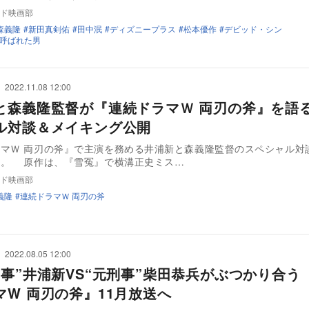
ド映画部
森義隆
新田真剣佑
田中泯
ディズニープラス
松本優作
デビッド・シン
呼ばれた男
2022.11.08 12:00
と森義隆監督が『連続ドラマＷ 両刃の斧』を語
ル対談＆メイキング公開
マＷ 両刃の斧』で主演を務める井浦新と森義隆監督のスペシャル対
た。 原作は、『雪冤』で横溝正史ミス…
ド映画部
義隆
連続ドラマＷ 両刃の斧
2022.08.05 12:00
刑事”井浦新VS“元刑事”柴田恭兵がぶつかり合う
マW 両刃の斧』11月放送へ