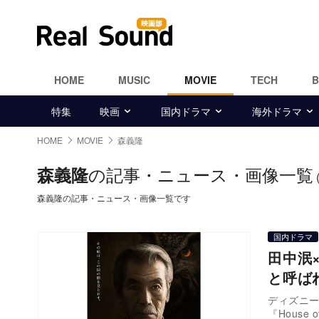
HOME
MUSIC
MOVIE
TECH
特集
映画
国内ドラマ
海外ドラマ
HOME
MOVIE
森義隆
の記事・ニュース・画像一覧
森義隆
森義隆の記事・ニュース・画像一覧です
国内ドラマ
田中泯
と呼ば
ディズニ
『House 