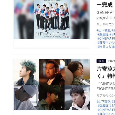
ー完成
GENERA
project
リアルサウン
山下敦弘
森義隆
S
CINEMA FI
真夜中のひ
昨日より赤く明
2021
映画
片寄涼
く』特
『CINEM
FIGHTERS
リアルサウン
山下敦弘
森義隆
S
CINEMA FI
真夜中のひ