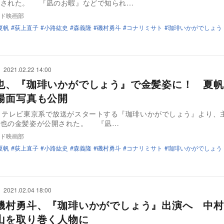
開された。 『凪のお暇』などで知られ…
ド映画部
夏帆
荻上直子
小路紘史
森義隆
磯村勇斗
コナリミサト
珈琲いかがでしょう
2021.02.22 14:00
也、『珈琲いかがでしょう』で金髪姿に！ 夏帆
場面写真も公開
りテレビ東京系で放送がスタートする『珈琲いかがでしょう』より、
める中村倫也の金髪姿が公開された。 『凪…
ド映画部
夏帆
荻上直子
小路紘史
森義隆
磯村勇斗
コナリミサト
珈琲いかがでしょう
2021.02.04 18:00
磯村勇斗、『珈琲いかがでしょう』出演へ 中村
山を取り巻く人物に