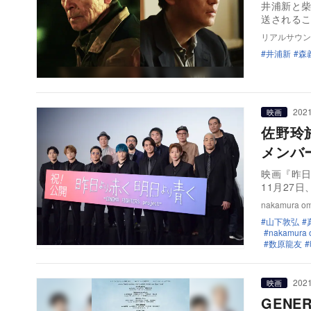
井浦新と柴
送される
リアルサウン
井浦新
森
2021
映画
佐野玲
メンバ
映画『昨日よ
11月27日
nakamura o
山下敦弘
nakamura
数原龍友
2021
映画
GEN