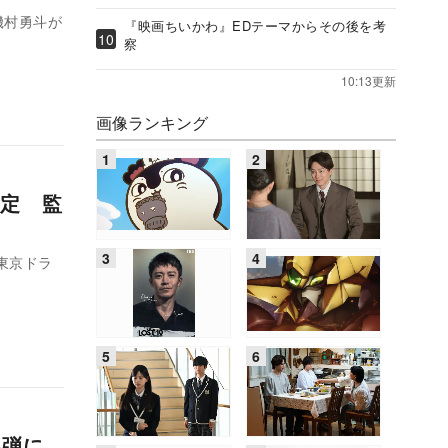
磯村勇斗が
『映画ちいかわ』EDテーマからその後を考
察
10:13更新
画像ランキング
定 監
東京ドラ
第4弾に