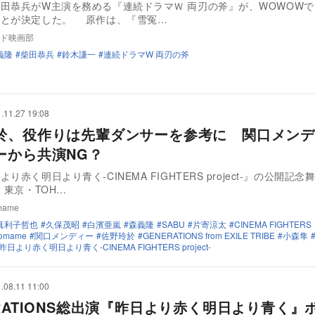
田恭兵がW主演を務める『連続ドラマＷ 両刃の斧』が、WOWOWで
ことが決定した。 原作は、『雪冤…
ド映画部
義隆
柴田恭兵
鈴木謙一
連続ドラマW 両刃の斧
.11.27 19:08
於、役作りは先輩ダンサーを参考に 関口メンデ
ーから共演NG？
り赤く明日より青く-CINEMA FIGHTERS project-』の公開記
、東京・TOH…
mame
真利子哲也
久保茂昭
白濱亜嵐
森義隆
SABU
片寄涼太
CINEMA FIGHTERS
 omame
関口メンディー
佐野玲於
GENERATIONS from EXILE TRIBE
小森隼
昨日より赤く明日より青く-CINEMA FIGHTERS project-
.08.11 11:00
ERATIONS総出演『昨日より赤く明日より青く』