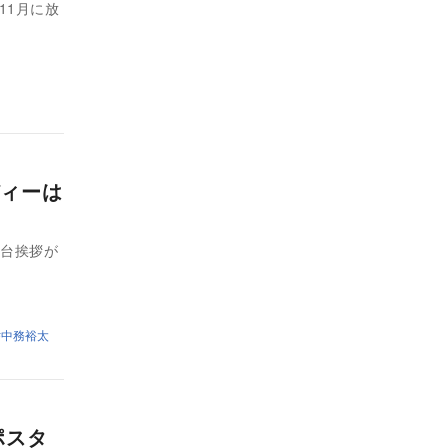
11月に放
ィーは
念舞台挨拶が
中務裕太
ポスタ