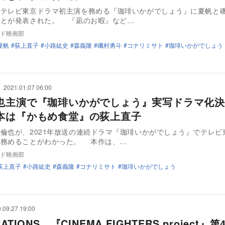
がテレビ東京ドラマ初主演を務める『珈琲いかがでしょう』に夏帆と
ことが発表された。 『凪のお暇』など…
ド映画部
夏帆
荻上直子
小路紘史
森義隆
磯村勇斗
コナリミサト
珈琲いかがでしょう
2021.01.07 06:00
也主演で『珈琲いかがでしょう』実写ドラマ化決
本は『かもめ食堂』の荻上直子
倫也が、2021年放送の連続ドラマ『珈琲いかがでしょう』でテレビ
を務めることがわかった。 本作は、…
ド映画部
荻上直子
小路紘史
森義隆
コナリミサト
珈琲いかがでしょう
.09.27 19:00
ATIONS、『CINEMA FIGHTERS project』