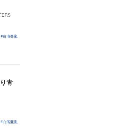
TERS
白濱亜嵐
り青
白濱亜嵐