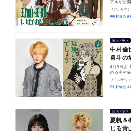
アルが公
リアルサウン
中村倫也
国内ドラマ
中村倫
勇斗の
4月5日よ
リアルサウン
中村倫也
国内ドラマ
夏帆＆
じる青