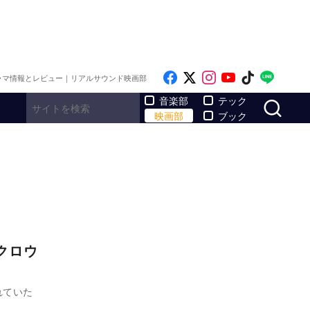
Like on Facebook
Follow on x
Follow on Inst
Follow on Y
Follow on
Follo
ラマ情報とレビュー｜リアルサウンド映画部
サ
音楽部
テック
映画部
ブック
クロウ
れていた