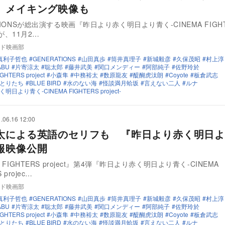
 メイキング映像も
TIONSが総出演する映画『昨日より赤く明日より青く-CINEMA FIGH
-』が、11月2…
ド映画部
真利子哲也
GENERATIONS
山田真歩
筒井真理子
新城毅彦
久保茂昭
村上淳
ABU
片寄涼太
聡太郎
藤井武美
関口メンディー
阿部純子
佐野玲於
GHTERS project
小森隼
中務裕太
数原龍友
醍醐虎汰朗
Coyote
板倉武志
とりたち
BLUE BIRD
水のない海
怪談満月蛤坂
言えない二人
ルナ
日より青く-CINEMA FIGHTERS project-
.06.16 12:00
太による英語のセリフも 『昨日より赤く明日よ
報映像公開
A FIGHTERS project』第4弾『昨日より赤く明日より青く-CINEMA
 projec…
ド映画部
真利子哲也
GENERATIONS
山田真歩
筒井真理子
新城毅彦
久保茂昭
村上淳
ABU
片寄涼太
聡太郎
藤井武美
関口メンディー
阿部純子
佐野玲於
GHTERS project
小森隼
中務裕太
数原龍友
醍醐虎汰朗
Coyote
板倉武志
とりたち
BLUE BIRD
水のない海
怪談満月蛤坂
言えない二人
ルナ