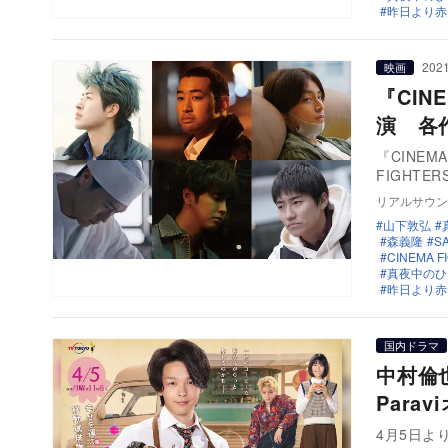
昨日より赤く明
2021
映画
『CIN
演 各
『CINEM
FIGHTERS
リアルサウン
山下敦弘
森義隆
S
CINEMA FI
真夜中のひ
昨日より赤く明
国内ドラマ
中村倫
Para
4月5日よ