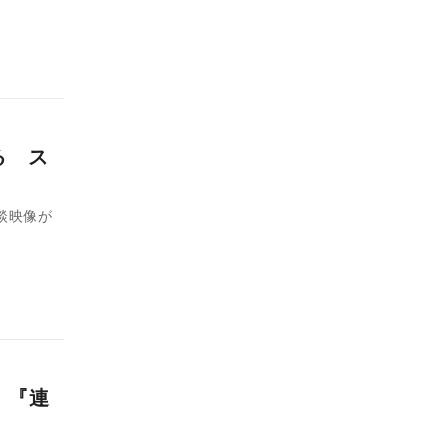
る ス
談映像が
 『連