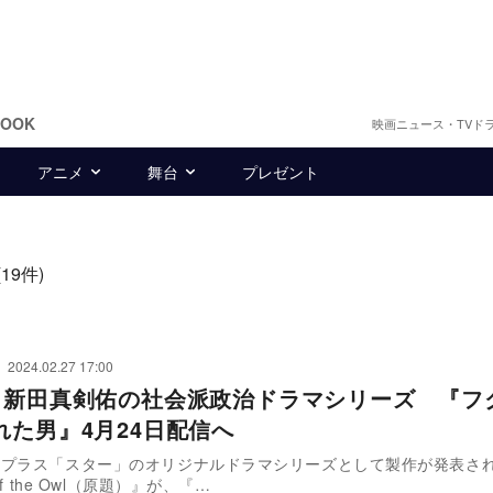
BOOK
映画ニュース・TVド
アニメ
舞台
プレゼント
(19件)
2024.02.27 17:00
×新田真剣佑の社会派政治ドラマシリーズ 『フ
れた男』4月24日配信へ
ープラス「スター」のオリジナルドラマシリーズとして製作が発表さ
of the Owl（原題）』が、『…