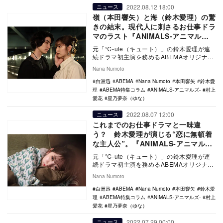
2022.08.12 18:00
ニュース
嶺（本田響矢）と海（鈴木愛理）の驚
きの結末。現代人に刺さるお仕事ドラ
マのラスト『ANIMALS‐アニマル
ズ‐』最終話
元「℃-ute（キュート）」の鈴木愛理が連
続ドラマ初主演を務めるABEMAオリジナル
ドラマ『ANIMALS‐アニマルズ‐』の最終…
Nana Numoto
白洲迅
ABEMA
Nana Numoto
本田響矢
鈴木愛
理
ABEMA特集コラム
ANIMALS‐アニマルズ‐
村上
愛花
星乃夢奈（ゆな）
2022.08.07 12:00
ニュース
これまでのお仕事ドラマと一味違
う？ 鈴木愛理が演じる“恋に無頓着
な主人公”。『ANIMALS‐アニマル
ズ‐』7話
元「℃-ute（キュート）」の鈴木愛理が連
続ドラマ初主演を務めるABEMAオリジナル
ドラマ『ANIMALS‐アニマルズ‐』の第7…
Nana Numoto
白洲迅
ABEMA
Nana Numoto
本田響矢
鈴木愛
理
ABEMA特集コラム
ANIMALS‐アニマルズ‐
村上
愛花
星乃夢奈（ゆな）
2022.07.29 00:00
ニュース