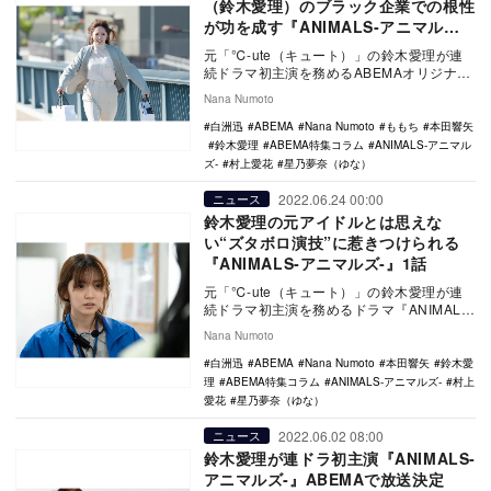
（鈴木愛理）のブラック企業での根性
が功を成す『ANIMALS‐アニマル
ズ‐』2話
元「℃-ute（キュート）」の鈴木愛理が連
続ドラマ初主演を務めるABEMAオリジナル
ドラマ『ANIMALS‐アニマルズ‐』の第2…
Nana Numoto
白洲迅
ABEMA
Nana Numoto
ももち
本田響矢
鈴木愛理
ABEMA特集コラム
ANIMALS‐アニマル
ズ‐
村上愛花
星乃夢奈（ゆな）
2022.06.24 00:00
ニュース
鈴木愛理の元アイドルとは思えな
い“ズタボロ演技”に惹きつけられる
『ANIMALS‐アニマルズ‐』1話
元「℃-ute（キュート）」の鈴木愛理が連
続ドラマ初主演を務めるドラマ『ANIMALS‐
アニマルズ‐』。本作はABEMA（アベマ…
Nana Numoto
白洲迅
ABEMA
Nana Numoto
本田響矢
鈴木愛
理
ABEMA特集コラム
ANIMALS‐アニマルズ‐
村上
愛花
星乃夢奈（ゆな）
2022.06.02 08:00
ニュース
鈴木愛理が連ドラ初主演『ANIMALS‐
アニマルズ‐』ABEMAで放送決定