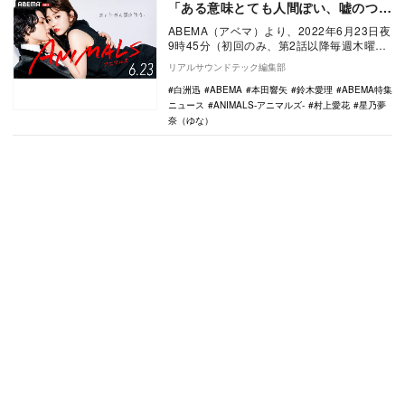
「ある意味とても人間ぽい、嘘のつけ
ない作品」
ABEMA（アベマ）より、2022年6月23日夜
9時45分（初回のみ、第2話以降毎週木曜夜
10時放送）より新作オリジナルドラマ『…
リアルサウンドテック編集部
白洲迅
ABEMA
本田響矢
鈴木愛理
ABEMA特集
ニュース
ANIMALS‐アニマルズ‐
村上愛花
星乃夢
奈（ゆな）