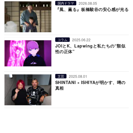
2026.08.05
国内ドラマ
『風、薫る』板橋駿谷の安心感が光る
2025.06.22
コラム
JOIとK、Lapwingと私たちの“類似
性の正体”
2025.08.01
文芸
SHINTANI × ISHIYAが明かす、噂の
真相