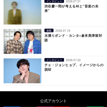
2026.07.31
インタビュー
渋谷慶一郎が考えるAIと“音楽の未
来”
2026.07.19
連載
水溜りボンド・カンタ×倉本美津留対
談
2026.07.22
インタビュー
チェ・ジョンヒョプ、イメージからの
脱却
公式アカウント