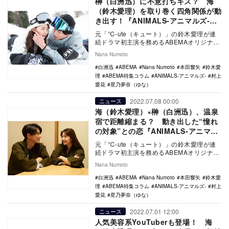
榊（白洲迅）に不意打ちキス？ 海
（鈴木愛理）を取り巻く四角関係が動
き出す！『ANIMALS‐アニマルズ‐』4
話
元「℃-ute（キュート）」の鈴木愛理が連
続ドラマ初主演を務めるABEMAオリジナル
ドラマ『ANIMALS‐アニマルズ‐』の第4…
Nana Numoto
白洲迅
ABEMA
Nana Numoto
本田響矢
鈴木愛
理
ABEMA特集コラム
ANIMALS‐アニマルズ‐
村上
愛花
星乃夢奈（ゆな）
2022.07.08 00:00
ニュース
海（鈴木愛理）×榊（白洲迅）、温泉
宿で距離縮まる？ 動き出した“憧れ
の対象”との恋『ANIMALS‐アニマル
ズ‐』3話
元「℃-ute（キュート）」の鈴木愛理が連
続ドラマ初主演を務めるABEMAオリジナル
ドラマ『ANIMALS‐アニマルズ‐』の第3…
Nana Numoto
白洲迅
ABEMA
Nana Numoto
本田響矢
鈴木愛
理
ABEMA特集コラム
ANIMALS‐アニマルズ‐
村上
愛花
星乃夢奈（ゆな）
2022.07.01 12:00
ニュース
人気美容系YouTuberも登場！ 海