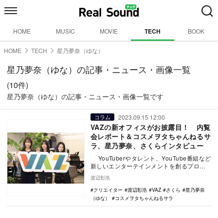
HOME
MUSIC
MOVIE
TECH
BOOK
HOME
TECH
星乃夢奈（ゆな）
星乃夢奈（ゆな）の記事・ニュース・画像一覧
(10件)
星乃夢奈（ゆな）の記事・ニュース・画像一覧です
2023.09.15 12:00
コラム
VAZの新オフィスがお披露目！ 内覧
会レポート＆コスメヲタちゃんねるサ
ラ、星乃夢奈、さくらインタビュー
YouTuberやタレント、YouTube番組など
新しいエンターテインメントを創るプロデ
ューサー集団「株式会社 VAZ」のオ…
渡辺彰浩
クリエイター
渡辺彰浩
VAZ
さくら
星乃夢奈
（ゆな）
コスメヲタちゃんねるサラ