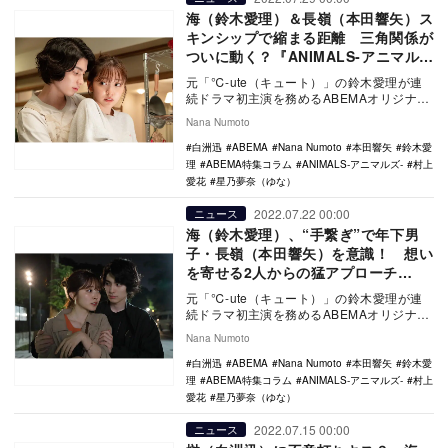
海（鈴木愛理）＆長嶺（本田響矢）ス
キンシップで縮まる距離 三角関係が
ついに動く？『ANIMALS‐アニマル
ズ‐』6話
元「℃-ute（キュート）」の鈴木愛理が連
続ドラマ初主演を務めるABEMAオリジナル
ドラマ『ANIMALS‐アニマルズ‐』の第6…
Nana Numoto
白洲迅
ABEMA
Nana Numoto
本田響矢
鈴木愛
理
ABEMA特集コラム
ANIMALS‐アニマルズ‐
村上
愛花
星乃夢奈（ゆな）
2022.07.22 00:00
ニュース
海（鈴木愛理）、“手繋ぎ”で年下男
子・長嶺（本田響矢）を意識！ 想い
を寄せる2人からの猛アプローチ
『ANIMALS‐アニマルズ‐』5話
元「℃-ute（キュート）」の鈴木愛理が連
続ドラマ初主演を務めるABEMAオリジナル
ドラマ『ANIMALS‐アニマルズ‐』の第5…
Nana Numoto
白洲迅
ABEMA
Nana Numoto
本田響矢
鈴木愛
理
ABEMA特集コラム
ANIMALS‐アニマルズ‐
村上
愛花
星乃夢奈（ゆな）
2022.07.15 00:00
ニュース