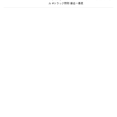
ル
トラック野郎 爆走一番星