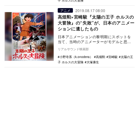
子 ホルスの大冒険
2019.08.17 08:00
アニメ
高畑勲×宮崎駿『太陽の王子 ホルスの
大冒険』の“失敗”が、日本のアニメー
ションに遺したもの
日本アニメーションの黎明期にスポットを
当て、当時のアニメーターがモデルと思わ
れる人々が多数登場するNHK連続テレビ小
リアルサウンド映画部
説『なつぞら…
小野寺系（k.onodera）
高畑勲
宮崎駿
太陽の王
子 ホルスの大冒険
大塚康生