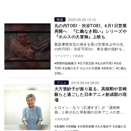
2020.05.29 15:12
映画
丸の内TOEI・渋谷TOEI、6月1日営業
再開へ 『仁義なき戦い』シリーズや
『ホルスの大冒険』上映も
緊急事態宣言の発令を受け営業休止中の丸
の内TOEI・渋谷TOEIが、東京都の指針を基
に6 月1日より営業を再開することを発表し
リアルサウンド映画部
た…
県警対組織暴力
日下部五朗
丸の内TOEI
渋谷
TOEI
太陽の王子 ホルスの大冒険
深作欣二
仁義な
き戦い
2019.09.04 08:00
アニメ
大方斐紗子が振り返る、高畑勲や宮崎
駿らと過ごした日本アニメ創成期の現
場
ヒロイン・なつ（広瀬すず）が「漫画映
画」と称された草創期の日本アニメの世界
でアニメーターを目指す姿を描くNHK連続
大和田茉椰
テレビ小説『な…
高畑勲
宮崎駿
大和田茉椰
大方斐紗子
太陽の王