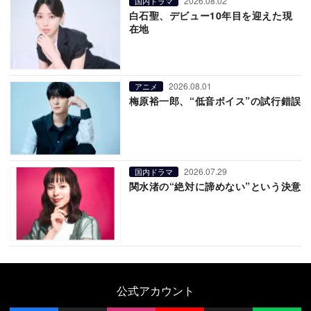
2026.08.02
国内ドラマ
白石聖、デビュー10年目を迎えた現
在地
2026.08.01
アニメ
梅原裕一郎、“低音ボイス”の試行錯誤
2026.07.29
国内ドラマ
関水渚の“絶対に諦めない”という決意
公式アカウント