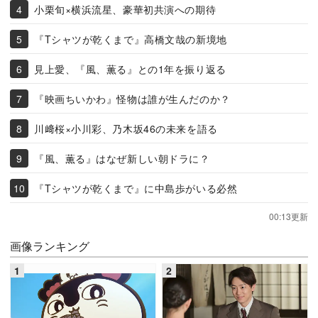
小栗旬×横浜流星、豪華初共演への期待
『Tシャツが乾くまで』高橋文哉の新境地
見上愛、『風、薫る』との1年を振り返る
『映画ちいかわ』怪物は誰が生んだのか？
川﨑桜×小川彩、乃木坂46の未来を語る
『風、薫る』はなぜ新しい朝ドラに？
『Tシャツが乾くまで』に中島歩がいる必然
00:13更新
画像ランキング