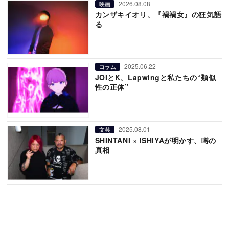
2026.08.08
映画
カンザキイオリ、『禍禍女』の狂気語
る
2025.06.22
コラム
JOIとK、Lapwingと私たちの“類似
性の正体”
2025.08.01
文芸
SHINTANI × ISHIYAが明かす、噂の
真相