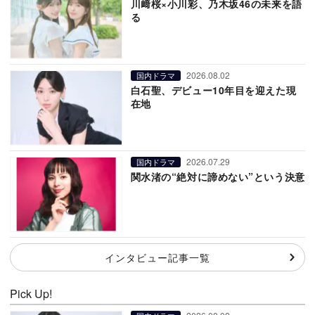
川﨑桜×小川彩、乃木坂46の未来を語
る
2026.08.02
国内ドラマ
白石聖、デビュー10年目を迎えた現
在地
2026.07.29
国内ドラマ
関水渚の“絶対に諦めない”という決意
インタビュー記事一覧
Pick Up!