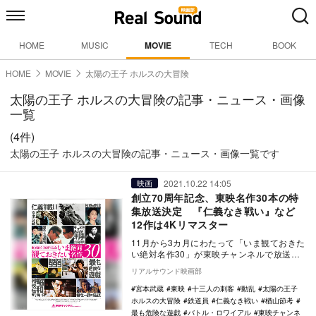
HOME
MUSIC
MOVIE
TECH
BOOK
HOME
MOVIE
太陽の王子 ホルスの大冒険
太陽の王子 ホルスの大冒険の記事・ニュース・画像
一覧
(4件)
太陽の王子 ホルスの大冒険の記事・ニュース・画像一覧です
2021.10.22 14:05
映画
創立70周年記念、東映名作30本の特
集放送決定 『仁義なき戦い』など
12作は4Kリマスター
11月から3カ月にわたって「いま観ておきた
い絶対名作30」が東映チャンネルで放送さ
れる。 2021年4月1日に創立70周…
リアルサウンド映画部
宮本武蔵
東映
十三人の刺客
動乱
太陽の王子
ホルスの大冒険
鉄道員
仁義なき戦い
楢山節考
最も危険な遊戯
バトル・ロワイアル
東映チャンネ