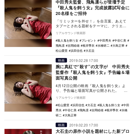
中田秀夫監督、飛鳥凛らが登壇予定
『殺人鬼を飼う女』完成披露試写会に
20名様をご招待
「リミッターを外せ！」を合言葉、あえて
タブーとされる題材をテーマに、クリエイ
ターたちの感性と才能を爆発させるプロジ
リアルサウンド映画部
ェクト「ハイテ…
殺人鬼を飼う女
プレゼント
中田秀夫
中谷仁美
飛鳥凛
吉岡睦雄
根岸季衣
水橋研二
大島正華
松山愛里
浜田信也
大石圭
2019.02.28 17:00
映画
腕に真紅で“殺す”の文字が 中田秀夫
監督作『殺人鬼を飼う女』予告編＆場
面写真公開
4月12日公開の映画『殺人鬼を飼う女』よ
り、予告編と場面写真が公開された。 本
作は、あえてタブーとされる題材をテーマ
リアルサウンド映画部
に、クリ…
松山愛里
浜田信也
大石圭
殺人鬼を飼う女
中田
秀夫
中谷仁美
飛鳥凛
吉岡睦雄
根岸季衣
水橋
研二
大島正華
2019.02.20 17:00
映画
大石圭の原作小説を題材にした新プロ