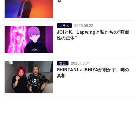
2025.06.22
コラム
JOIとK、Lapwingと私たちの“類似
性の正体”
2025.08.01
文芸
SHINTANI × ISHIYAが明かす、噂の
真相