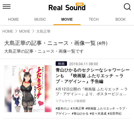
HOME
MUSIC
MOVIE
TECH
BOOK
HOME
MOVIE
大島正華
大島正華の記事・ニュース・画像一覧
(4件)
大島正華の記事・ニュース・画像一覧です
2019.04.11 08:00
映画
青山ひかるのセクシーなシャワーシー
ンも 『映画版 ふたりエッチ ～ラ
ブ・アゲイン～』予告編
4月12日公開の『映画版 ふたりエッチ ～ラ
ブ・アゲイン～』より、ポスタービジュア
ル、予告編、場面写真が公開された。
リアルサウンド映画部
本…
森本のぶ
大島正華
映画版 ふたりエッチ ～ラブ・
アゲイン～
青山ひかる
佐々木道成
吉田早紀