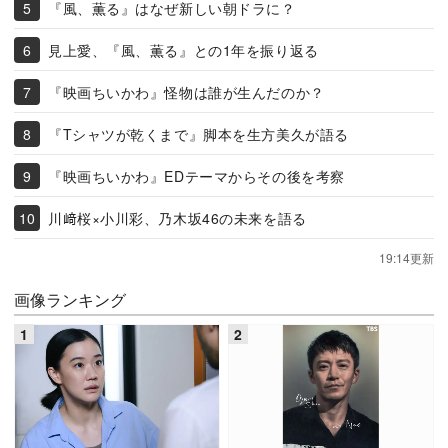
『風、薫る』はなぜ新しい朝ドラに？
見上愛、『風、薫る』との1年を振り返る
『映画ちいかわ』怪物は誰が生んだのか？
『Tシャツが乾くまで』脚本を生方美久が語る
『映画ちいかわ』EDテーマからその後を考察
川﨑桜×小川彩、乃木坂46の未来を語る
19:14更新
画像ランキング