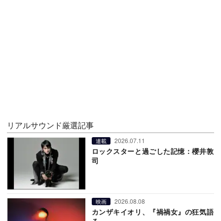
リアルサウンド厳選記事
2026.07.11
連載
ロックスターと過ごした記憶：櫻井敦
司
2026.08.08
映画
カンザキイオリ、『禍禍女』の狂気語
る