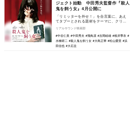
ジェクト始動 中田秀夫監督作『殺人
鬼を飼う女』4月公開に
「リミッターを外せ！」を合言葉に、あえ
てタブーとされる題材をテーマに、クリエ
イター達の感性と才能を爆発させプロジェ
リアルサウンド映画部
クト「ハイテン…
中谷仁美
中田秀夫
飛鳥凛
吉岡睦雄
根岸季衣
水橋研二
殺人鬼を飼う女
大島正華
松山愛里
浜
田信也
大石圭