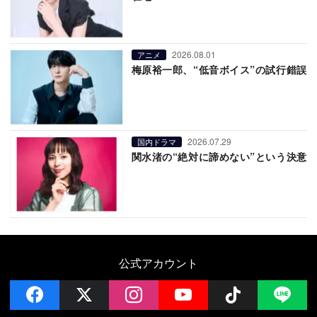
2026.08.01
アニメ
梅原裕一郎、“低音ボイス”の試行錯誤
2026.07.29
国内ドラマ
関水渚の“絶対に諦めない”という決意
公式アカウント
facebook
x
instagram
YouTube
Follow on 
LI