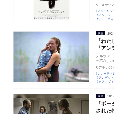
リアルサウン
アンデルシ
アンデッド
テア・ヴィ
2024
映画
『わた
『アンデ
ノルウェーの
の不在』の
リアルサウン
レナーテ・
アンデッド
テア・ヴィ
2019
映画
『ボー
された