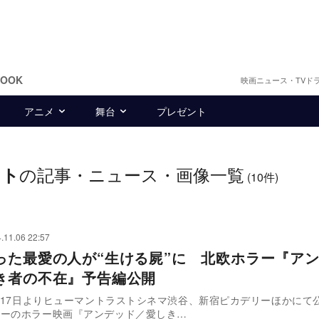
BOOK
映画ニュース・TVド
アニメ
舞台
プレゼント
の記事・ニュース・画像一覧
スト
(10件)
.11.06 22:57
った最愛の人が“生ける屍”に 北欧ホラー『ア
き者の不在』予告編公開
1月17日よりヒューマントラストシネマ渋谷、新宿ピカデリーほかにて
ェーのホラー映画『アンデッド／愛しき…