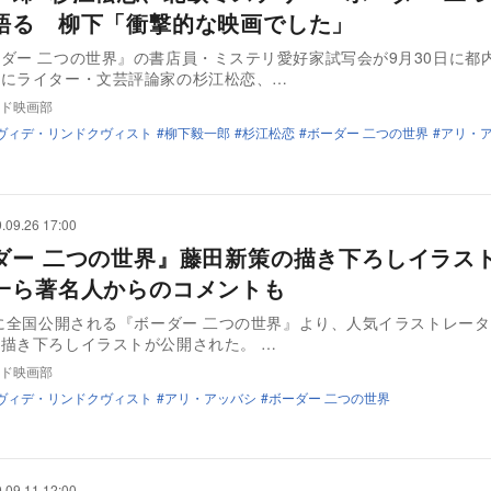
語る 柳下「衝撃的な映画でした」
ダー 二つの世界』の書店員・ミステリ愛好家試写会が9月30日に都
後にライター・文芸評論家の杉江松恋、…
ド映画部
ヴィデ・リンドクヴィスト
柳下毅一郎
杉江松恋
ボーダー 二つの世界
アリ・
.09.26 17:00
ダー 二つの世界』藤田新策の描き下ろしイラス
一ら著名人からのコメントも
日に全国公開される『ボーダー 二つの世界』より、人気イラストレー
描き下ろしイラストが公開された。 …
ド映画部
ヴィデ・リンドクヴィスト
アリ・アッバシ
ボーダー 二つの世界
.09.11 12:00