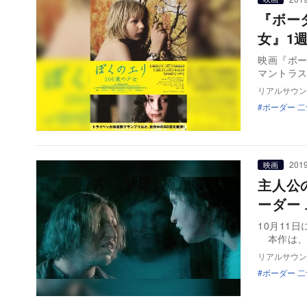
『ボー
女』1
映画『ボー
マントラス
リアルサウン
ボーダー 
2019
映画
主人公
ーダー
10月11
本作は、
リアルサウン
ボーダー 