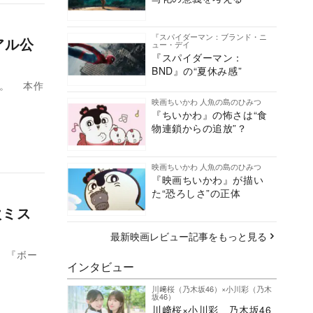
『スパイダーマン：ブランド・ニ
アル公
ュー・デイ
『スパイダーマン：
BND』の“夏休み感”
た。 本作
映画ちいかわ 人魚の島のひみつ
『ちいかわ』の怖さは“食
物連鎖からの追放”？
映画ちいかわ 人魚の島のひみつ
『映画ちいかわ』が描い
た“恐ろしさ”の正体
欧ミス
最新映画レビュー記事をもっと見る
、『ボー
インタビュー
川﨑桜（乃木坂46）×小川彩（乃木
坂46）
川﨑桜×小川彩、乃木坂46