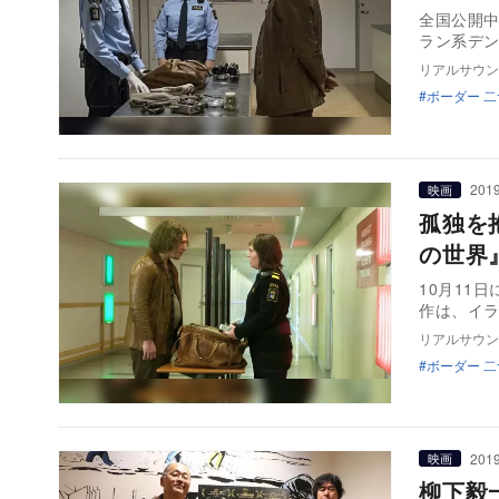
全国公開
ラン系デ
リアルサウン
ボーダー 
2019
映画
孤独を
の世界
10月11
作は、イ
リアルサウン
ボーダー 
2019
映画
柳下毅