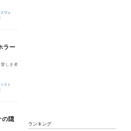
ンスヴェ
ス
ホラー
ド／愛しき者
ヴィスト
ス
ナの隠
ランキング