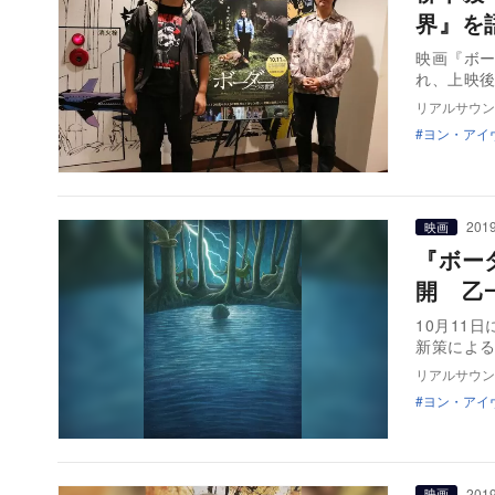
界』を
映画『ボー
れ、上映
リアルサウン
ヨン・アイ
2019
映画
『ボー
開 乙
10月11
新策による
リアルサウン
ヨン・アイ
2019
映画