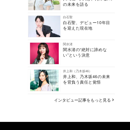
の未来を語る
白石聖
白石聖、デビュー10年目
を迎えた現在地
関水渚
関水渚の“絶対に諦めな
い”という決意
井上和（乃木坂46）
井上和、乃木坂46の未来
を背負う責任と覚悟
インタビュー記事をもっと見る