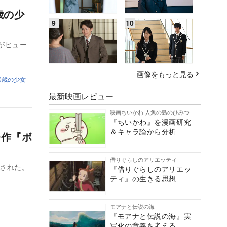
歳の少
がヒュー
画像をもっと見る
00歳の少女
最新映画レビュー
映画ちいかわ 人魚の島のひみつ
『ちいかわ』を漫画研究
＆キャラ論から分析
督作『ボ
借りぐらしのアリエッティ
開された。
『借りぐらしのアリエッ
ティ』の生きる思想
モアナと伝説の海
『モアナと伝説の海』実
写化の意義を考える