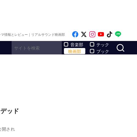
Like on Facebook
Follow on x
Follow on Inst
Follow on Y
Follow on
Follo
ラマ情報とレビュー｜リアルサウンド映画部
サ
音楽部
テック
映画部
ブック
ンデッド
公開され