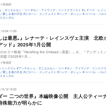
ド映画部
ュ・ダニエルセン・リー
ヨン・アイヴィデ・リンドクヴィスト
レナーテ・レイ
／愛しき者の不在
ビヨーン・スンクェスト
ベンテ・ボシュン
バハール・パル
スタンダル
.10.04 11:00
しは最悪｡』レナーテ・レインスヴェ主演 北欧
ッド』2025年1月公開
ホラー映画『Handling the Undead（英題）』が、『アンデッ
邦題で2025年1月…
ド映画部
レインスヴェ
アンデルシュ・ダニエルセン・リー
ヨン・アイヴィデ・リンドク
／愛しき者の不在
ビヨーン・スンクェスト
ベンテ・ボシュン
バハール・パル
スタンダル
.10.12 15:00
ダー 二つの世界』本編映像公開 主人公ティー
特殊能力が明らかに