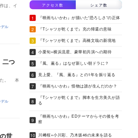
作は、イ
アクセス数
シェア数
『映画ちいかわ』が描いた“恐ろしさ”の正体
ンデル
『Tシャツが乾くまで』充の帰還の意味
『Tシャツが乾くまで』高橋文哉の新境地
小栗旬×横浜流星、豪華初共演への期待
 二つ
『風、薫る』はなぜ新しい朝ドラに？
見上愛、『風、薫る』との1年を振り返る
れた。 本
『映画ちいかわ』怪物は誰が生んだのか？
『Tシャツが乾くまで』脚本を生方美久が語
ンデル
る
『映画ちいかわ』EDテーマからその後を考
察
つの世
川﨑桜×小川彩、乃木坂46の未来を語る