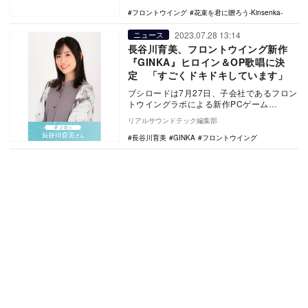
フロントウイング
花束を君に贈ろう-Kinsenka-
2023.07.28 13:14
ニュース
長谷川育美、フロントウイング新作
『GINKA』ヒロイン＆OP歌唱に決
定 「すごくドキドキしています」
ブシロードは7月27日、子会社であるフロン
トウイングラボによる新作PCゲーム
『GINKA』のメインヒロインであるギンカ
リアルサウンドテック編集部
役が、声優…
長谷川育美
GINKA
フロントウイング