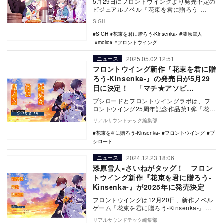
5月29日にフロントウイングより発売予定の
ビジュアルノベル『花束を君に贈ろう-
Kinsenka-』について、シナリオを担当する
SIGH
漆…
SIGH
花束を君に贈ろう-Kinsenka-
漆原雪人
molion
フロントウイング
2025.05.02 12:51
ニュース
フロントウイング新作『花束を君に贈
ろう-Kinsenka-』の発売日が5月29
日に決定！ 「マチ★アソビ
Vol.28」でのライブステージ情報も発
ブシロードとフロントウイングラボは、フ
表に
ロントウイング25周年記念作品第1弾『花束
を君に贈ろう-Kinsenka-』の発売日が、5…
リアルサウンドテック編集部
花束を君に贈ろう-Kinsenka-
フロントウイング
ブ
シロード
2024.12.23 18:06
ニュース
漆原雪人×さいねがタッグ！ フロン
トウイング新作『花束を君に贈ろう-
Kinsenka-』が2025年に発売決定
フロントウイングは12月20日、新作ノベル
ゲーム『花束を君に贈ろう-Kinsenka-』を
発表。2025年発売予定。
リアルサウンドテック編集部