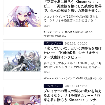
『花束を君に贈ろう-Kinsenka-』レ
ビュー 死生観を軸にした残酷な世界
で、生への祝福と想いの連鎖を描くビ
ジュアルノベル
フロントウイング25周年作品の第1弾とし
て、シナリオを漆原雪人氏が担当する『花
束を君に贈ろう-Kinsenka-』。私をはじめ
SIGH
と…
フロントウイング
SIGH
花束を君に贈ろう-
Kinsenka-
漆原雪人
2025.06.10 00:00
インタビュー
「恋っていいな」という気持ちを届け
たい―― 『KANADE』シナリオライ
ター浅生詠インタビュー
新作ビジュアルノベル『KANADE』が、6月
12日にフロントウイング25周年記念作品第
2弾としてPC向けに発売予定だ。今回は発
SIGH
売…
Kanade
フロントウイング
SIGH
浅生詠
かづや
2025.05.24 12:00
インタビュー
プレイヤーの過去の悩みに救いを与え
るようなシナリオを描きたい――『花
束を君に贈ろう-Kinsenka-』シナリ
オライター漆原雪人インタビュー