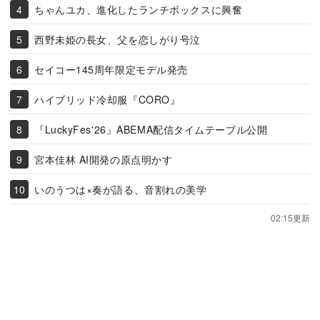
ちゃんユカ、進化したランチボックスに興奮
西野未姫の長女、父を恋しがり号泣
セイコー145周年限定モデル発売
ハイブリッド冷却服『CORO』
『LuckyFes'26』ABEMA配信タイムテーブル公開
宮本佳林 AI開発の原点明かす
いのうつは×奏が語る、音割れの美学
02:15更新