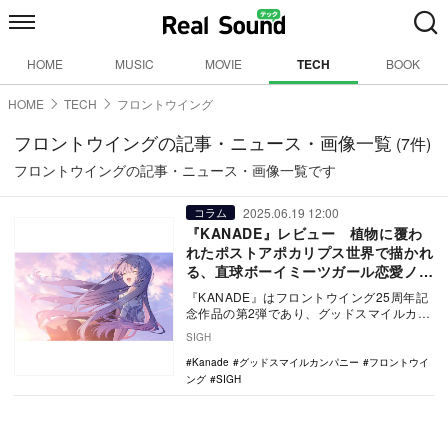
HOME
MUSIC
MOVIE
TECH
BOOK
HOME
TECH
フロントウイング
フロントウイングの記事・ニュース・画像一覧
(7件)
フロントウイングの記事・ニュース・画像一覧です
2025.06.19 12:00
コラム
『KANADE』レビュー 植物に覆わ
れたポストアポカリプス世界で描かれ
る、直球ボーイミーツガール恋愛ノベ
ル
『KANADE』はフロントウイング25周年記
念作品の第2弾であり、グッドスマイルカン
パニー初のノベルゲーム作品だ。本記事で
SIGH
はスト…
Kanade
グッドスマイルカンパニー
フロントウイ
ング
SIGH