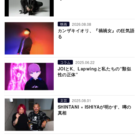
2026.08.08
映画
カンザキイオリ、『禍禍女』の狂気語
る
2025.06.22
コラム
JOIとK、Lapwingと私たちの“類似
性の正体”
2025.08.01
文芸
SHINTANI × ISHIYAが明かす、噂の
真相