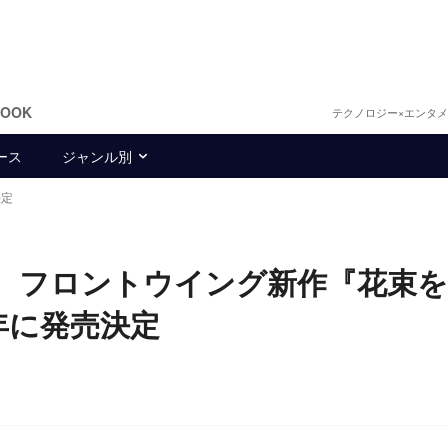
BOOK
テクノロジー×エンタ
ース
ジャンル別
決定
 フロントウイング新作『花束
25年に発売決定