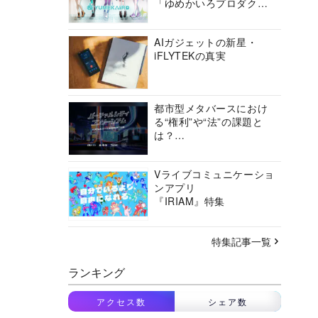
「ゆめかいろプロダクシ
ョン」の挑戦に迫る
AIガジェットの新星・
iFLYTEKの真実
都市型メタバースにおけ
る“権利”や“法”の課題と
は？
バーチャルシティコンソ
ーシアムの挑戦に迫る
Vライブコミュニケーショ
ンアプリ
『IRIAM』特集
特集記事一覧
ランキング
アクセス数
シェア数