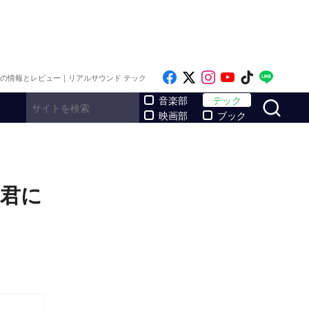
Like on Facebook
Follow on x
Follow on Inst
Follow on Y
Follow on
Follo
メの情報とレビュー｜リアルサウンド テック
サ
音楽部
テック
映画部
ブック
を君に