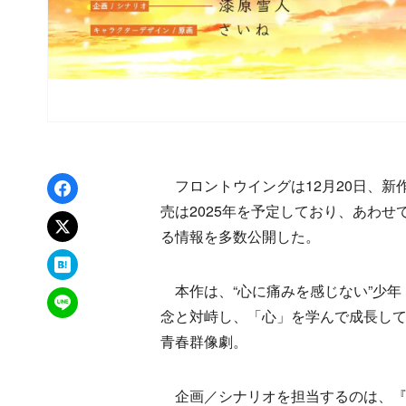
Facebookでシェア
フロントウイングは12月20日、新作ノ
売は2025年を予定しており、あわ
xでポスト
る情報を多数公開した。
はてなブックマーク
本作は、“心に痛みを感じない”少年
LINEで送る
念と対峙し、「心」を学んで成長し
青春群像劇。
企画／シナリオを担当するのは、『