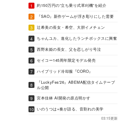
約150万円の“立ち乗り式草刈機”を紹介
『SAO』新作ゲームが浮き彫りにした需要
辻希美の長女・希空、大胆イメチェン
ちゃんユカ、進化したランチボックスに興奮
西野未姫の長女、父を恋しがり号泣
セイコー145周年限定モデル発売
ハイブリッド冷却服『CORO』
『LuckyFes'26』ABEMA配信タイムテーブ
ル公開
宮本佳林 AI開発の原点明かす
いのうつは×奏が語る、音割れの美学
03:15更新