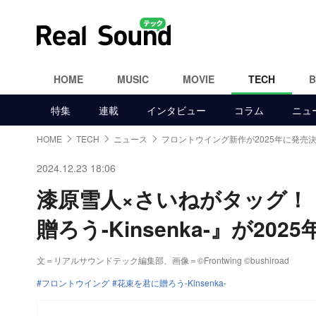
HOME
MUSIC
MOVIE
TECH
特集
連載
インタビュー
コラム
ニュ
HOME
TECH
ニュース
フロントウイング新作が2025年に発売
2024.12.23 18:06
漆原雪人×さいねがタッグ！
贈ろう-Kinsenka-』が20
文＝リアルサウンドテック編集部、画像＝©Frontwing ©bushiroad
フロントウイング
花束を君に贈ろう-Kinsenka-