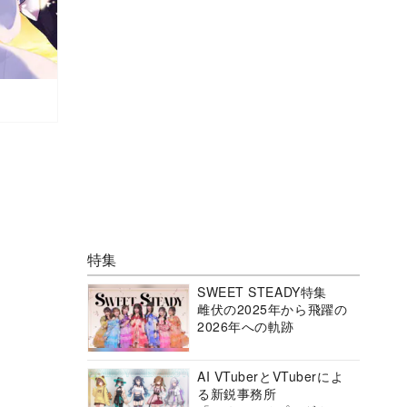
特集
SWEET STEADY特集
雌伏の2025年から飛躍の
2026年への軌跡
AI VTuberとVTuberによ
る新鋭事務所