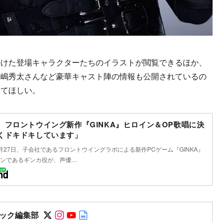
けた登場キャラクターたちのイラストが閲覧できるほか、
森嶋秀太さんなど豪華キャスト陣の情報も公開されているの
みてほしい。
、フロントウイング新作『GINKA』ヒロイン＆OP歌唱に決
くドキドキしています」
月27日、子会社であるフロントウイングラボによる新作PCゲーム『GINKA』
ンであるギンカ役が、声優…
Follow on SNS
Follow on SNS
Follow on SNS
Author web site
ック編集部