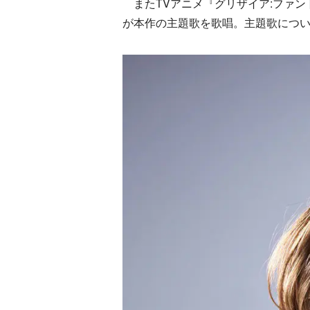
またTVアニメ『グリザイア:ファン
が本作の主題歌を歌唱。主題歌につい