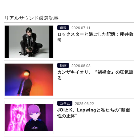
リアルサウンド厳選記事
2026.07.11
連載
ロックスターと過ごした記憶：櫻井敦
司
2026.08.08
映画
カンザキイオリ、『禍禍女』の狂気語
る
2025.06.22
コラム
JOIとK、Lapwingと私たちの“類似
性の正体”