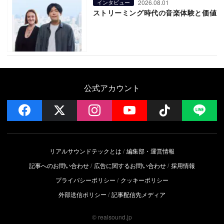
2026.08.01
インタビュー
ストリーミング時代の音楽体験と価値
公式アカウント
facebook
x
instagram
YouTube
Follow on 
LI
リアルサウンドテックとは
編集部・運営情報
記事へのお問い合わせ
広告に関するお問い合わせ
採用情報
プライバシーポリシー
クッキーポリシー
外部送信ポリシー
記事配信先メディア
© realsound.jp