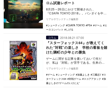
ロム試遊レポート
8月25～26日にかけて開催された、
『C3AFA TOKYO 2018』。バンダイを中心
としたホビーイベントで、メーカーの新製
リアルサウンドテック編集部
品…
シューティング
C3AFA TOKYO
PS4
ゲーム
エ
ースコンバット
しげる
2018.08.21 07:00
コラム
『スターフォックス64』が教えてく
れた“対戦”の楽しさ 学校の看板を賭
けた隣町の少年との勝負
ゲームに関する記事を書いておいて何だ
が、私は「対戦」が苦手である。生来の気
質もあるが、育った環境も関係しているだ
リアルサウンドテック編集部
ろう。実家の最寄…
ゲーム
シューティング
加藤よしき
三國志Ⅴ
ス
ターフォックス64
対戦ゲーム
スコアアタック
加
藤よしきの“ゲームのいけにえ”