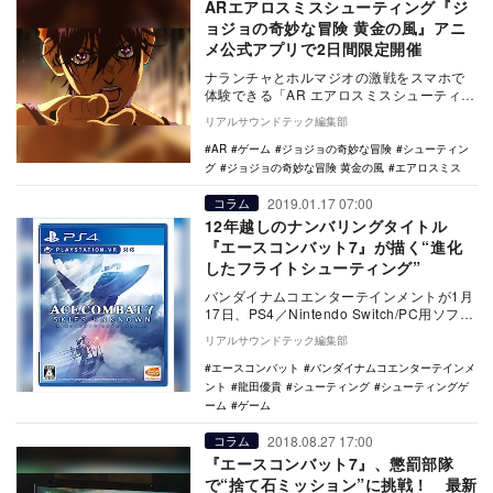
ARエアロスミスシューティング『ジ
ョジョの奇妙な冒険 黄金の風』アニ
メ公式アプリで2日間限定開催
ナランチャとホルマジオの激戦をスマホで
体験できる「AR エアロスミスシューティン
グ」の開催が決定した。 3月23日0時〜3
リアルサウンドテック編集部
月…
AR
ゲーム
ジョジョの奇妙な冒険
シューティン
グ
ジョジョの奇妙な冒険 黄金の風
エアロスミス
2019.01.17 07:00
コラム
12年越しのナンバリングタイトル
『エースコンバット7』が描く“進化
したフライトシューティング”
バンダイナムコエンターテインメントが1月
17日、PS4／Nintendo Switch/PC用ソフト
『エースコンバット7 スカイ…
リアルサウンドテック編集部
エースコンバット
バンダイナムコエンターテインメ
ント
龍田優貴
シューティング
シューティングゲ
ーム
ゲーム
2018.08.27 17:00
コラム
『エースコンバット7』、懲罰部隊
で“捨て石ミッション”に挑戦！ 最新