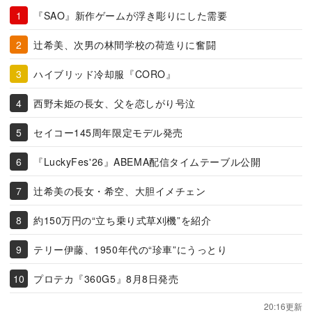
『SAO』新作ゲームが浮き彫りにした需要
辻希美、次男の林間学校の荷造りに奮闘
ハイブリッド冷却服『CORO』
西野未姫の長女、父を恋しがり号泣
セイコー145周年限定モデル発売
『LuckyFes'26』ABEMA配信タイムテーブル公開
辻希美の長女・希空、大胆イメチェン
約150万円の“立ち乗り式草刈機”を紹介
テリー伊藤、1950年代の“珍車”にうっとり
プロテカ『360G5』8月8日発売
20:16更新