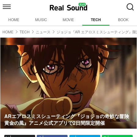
HOME
MUSIC
MOVIE
TECH
BOOK
HOME
TECH
ニュース
ジョジョ『AR エアロスミスシューティング』限
ARエアロスミスシューティング『ジョジョの奇妙な冒険
黄金の風』アニメ公式アプリで2日間限定開催