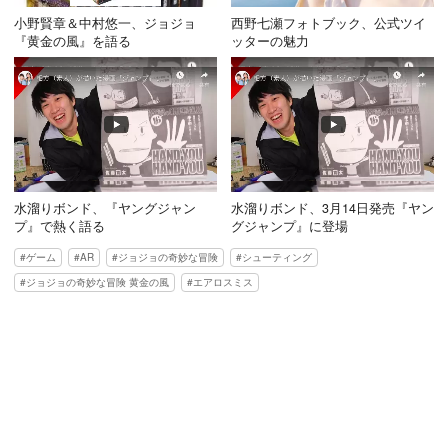
小野賢章＆中村悠一、ジョジョ
西野七瀬フォトブック、公式ツイ
『黄金の風』を語る
ッターの魅力
水溜りボンド、『ヤングジャン
水溜りボンド、3月14日発売『ヤン
プ』で熱く語る
グジャンプ』に登場
ゲーム
AR
ジョジョの奇妙な冒険
シューティング
ジョジョの奇妙な冒険 黄金の風
エアロスミス