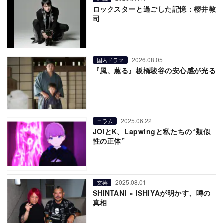
ロックスターと過ごした記憶：櫻井敦
司
2026.08.05
国内ドラマ
『風、薫る』板橋駿谷の安心感が光る
2025.06.22
コラム
JOIとK、Lapwingと私たちの“類似
性の正体”
2025.08.01
文芸
SHINTANI × ISHIYAが明かす、噂の
真相