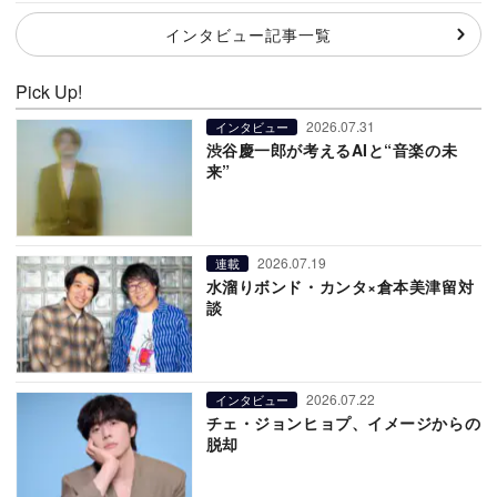
インタビュー記事一覧
Pick Up!
2026.07.31
インタビュー
渋谷慶一郎が考えるAIと“音楽の未
来”
2026.07.19
連載
水溜りボンド・カンタ×倉本美津留対
談
2026.07.22
インタビュー
チェ・ジョンヒョプ、イメージからの
脱却