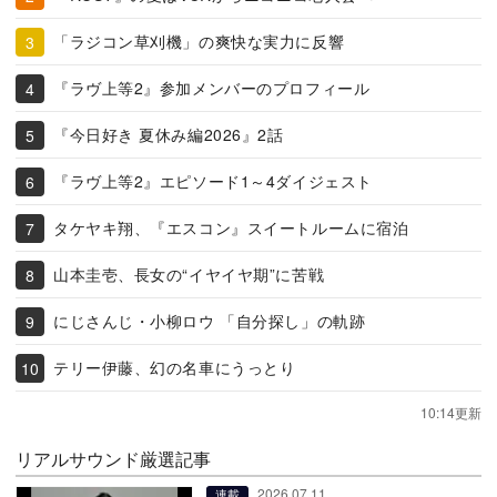
「ラジコン草刈機」の爽快な実力に反響
『ラヴ上等2』参加メンバーのプロフィール
『今日好き 夏休み編2026』2話
『ラヴ上等2』エピソード1～4ダイジェスト
タケヤキ翔、『エスコン』スイートルームに宿泊
山本圭壱、長女の“イヤイヤ期”に苦戦
にじさんじ・小柳ロウ 「自分探し」の軌跡
テリー伊藤、幻の名車にうっとり
10:14更新
リアルサウンド厳選記事
2026.07.11
連載