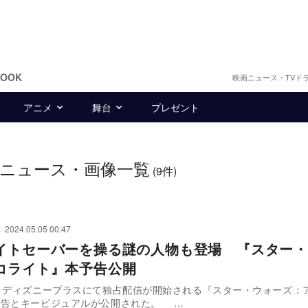
BOOK
映画ニュース・TVド
アニメ
舞台
プレゼント
ニュース・画像一覧
(9件)
2024.05.05 00:47
イトセーバーを操る謎の人物も登場 『スター・
コライト』本予告公開
りディズニープラスにて独占配信が開始される『スター・ウォーズ：
予告とキービジュアルが公開された。 …