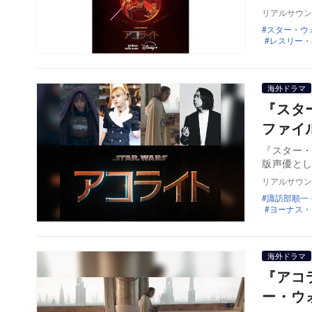
リアルサウン
スター・ウ
レスリー・
海外ドラマ
『スタ
ファイ
『スター
版声優と
リアルサウン
諏訪部順一
ヨーナス・
海外ドラマ
『アコ
ー・ウ