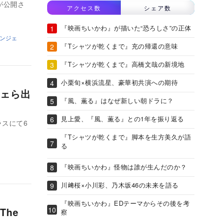
が公開さ
アクセス数
シェア数
『映画ちいかわ』が描いた“恐ろしさ”の正体
ンジェ
『Tシャツが乾くまで』充の帰還の意味
『Tシャツが乾くまで』高橋文哉の新境地
小栗旬×横浜流星、豪華初共演への期待
ェら出
『風、薫る』はなぜ新しい朝ドラに？
見上愛、『風、薫る』との1年を振り返る
スにて6
『Tシャツが乾くまで』脚本を生方美久が語
る
『映画ちいかわ』怪物は誰が生んだのか？
川﨑桜×小川彩、乃木坂46の未来を語る
『映画ちいかわ』EDテーマからその後を考
he
察