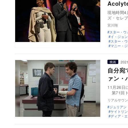
Acol
現地時間4
ズ・セレブ
宮川翔
スター・ウ
イ・ジョン
スター・ウ
マニー・ジ
2021
映画
自分宛
ァン・
11月26
第71回ト
リアルサウン
ジュリアン
ケイトリン
ディア・エ