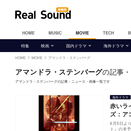
HOME
MUSIC
MOVIE
TECH
特集
映画
国内ドラマ
海外ドラマ
HOME
MOVIE
アマンドラ・ステンバーグ
の記事・
アマンドラ・ステンバーグ
アマンドラ・ステンバーグの記事・ニュース・画像一覧です
海外ドラマ
赤いラ
ズ：ア
6月5日よ
ト』の本