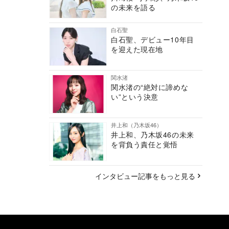
の未来を語る
白石聖
白石聖、デビュー10年目
を迎えた現在地
関水渚
関水渚の“絶対に諦めな
い”という決意
井上和（乃木坂46）
井上和、乃木坂46の未来
を背負う責任と覚悟
インタビュー記事をもっと見る