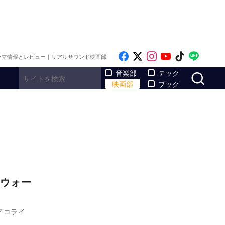
Like on Facebook
Follow on x
Follow on Inst
Follow on Y
Follow on
Follo
ラマ情報とレビュー｜リアルサウンド映画部
サ
音楽部
テック
映画部
ブック
ウォー
アコライ