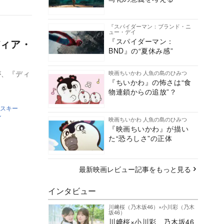
『スパイダーマン：ブランド・ニ
ュー・デイ
『スパイダーマン：
ィア・
BND』の“夏休み感”
映画ちいかわ 人魚の島のひみつ
が、『ディ
『ちいかわ』の怖さは“食
物連鎖からの追放”？
スキー
ン
映画ちいかわ 人魚の島のひみつ
『映画ちいかわ』が描い
た“恐ろしさ”の正体
最新映画レビュー記事をもっと見る
インタビュー
川﨑桜（乃木坂46）×小川彩（乃木
坂46）
川﨑桜×小川彩、乃木坂46