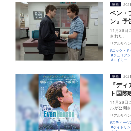
2021
映画
ベン・
ン』予
11月26
された。 
リアルサウン
ニック・ド
ジュリアン
エイミー・
2021
映画
『ディ
ト国際
11月26
リアルサウン
スティーヴ
ケイトリン