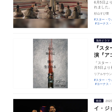
6月5日よ
れました
杉山すぴ豊
スター・ウ
ヨーナス・
海外ドラマ
『スタ
演『ア
『スター
月5日より
リアルサウン
スター・ウ
ヨーナス・
2023
映画
イ・ジ