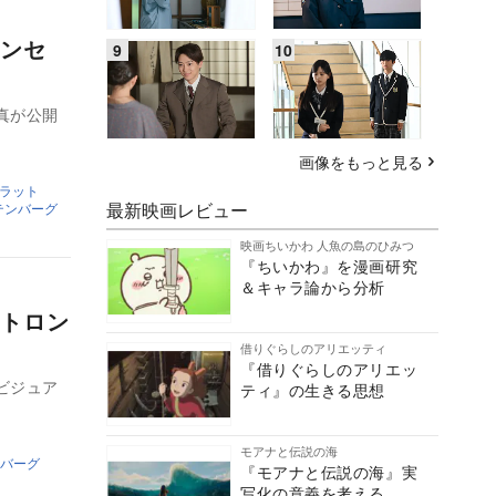
ンセ
真が公開
画像をもっと見る
ラット
最新映画レビュー
テンバーグ
映画ちいかわ 人魚の島のひみつ
『ちいかわ』を漫画研究
＆キャラ論から分析
トロン
借りぐらしのアリエッティ
『借りぐらしのアリエッ
ビジュア
ティ』の生きる思想
モアナと伝説の海
バーグ
『モアナと伝説の海』実
写化の意義を考える