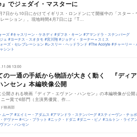
yte』でジェダイ・マスターに
月7日から10日にかけてイギリス・ロンドンにて開催中の「スター・
レーション」。現地時間4月7日には『T…
ォーズ
キャスリーン・ケネディ
ダフネ・キーン
アマンドラ・ステンバーグ
ジェ
ヨーナス・スオタモ
宮川翔
ジョディ・ターナー＝スミス
ォーズ・セレブレーション
レスリー・ヘッドランド
The Acolyte
チャーリー・
ャシント
.11.06 13:00
ての一通の手紙から物語が大きく動く 『ディア
ハンセン』本編映像公開
日に公開される映画『ディア・エヴァン・ハンセン』の本編映像が公開
ニー賞で6部門（主演男優賞、作…
ド映画部
・ムーア
エイミー・アダムス
アマンドラ・ステンバーグ
スティーヴン・チョボ
・デヴァー
ベン・プラット
ニック・ドダニ
ダニー・ピノ
コルトン・ライア
ヴァン・ハンセン