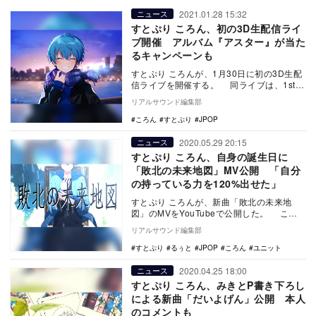
2021.01.28 15:32
ニュース
すとぷり ころん、初の3D生配信ライ
ブ開催 アルバム『アスター』が当た
るキャンペーンも
すとぷり ころんが、1月30日に初の3D生配
信ライブを開催する。 同ライブは、1stフ
ルアルバム『アスター』リリースを記…
リアルサウンド編集部
ころん
すとぷり
JPOP
2020.05.29 20:15
ニュース
すとぷり ころん、自身の誕生日に
「敗北の未来地図」MV公開 「自分
の持っている力を120%出せた」
すとぷり ころんが、新曲「敗北の未来地
図」のMVをYouTubeで公開した。 ころ
んは、YouTubeやツイキャスなどで…
リアルサウンド編集部
すとぷり
るぅと
JPOP
ころん
ユニット
2020.04.25 18:00
ニュース
すとぷり ころん、みきとP書き下ろし
による新曲「だいよげん」公開 本人
のコメントも