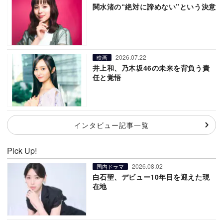
関水渚の“絶対に諦めない”という決意
2026.07.22
映画
井上和、乃木坂46の未来を背負う責
任と覚悟
インタビュー記事一覧
Pick Up!
2026.08.02
国内ドラマ
白石聖、デビュー10年目を迎えた現
在地