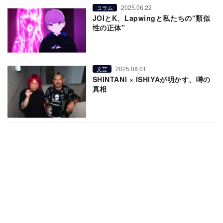
2025.06.22
コラム
JOIとK、Lapwingと私たちの“類似
性の正体”
2025.08.01
文芸
SHINTANI × ISHIYAが明かす、噂の
真相