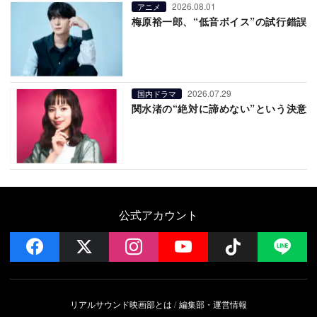
2026.08.01
アニメ
梅原裕一郎、“低音ボイス”の試行錯誤
2026.07.29
国内ドラマ
関水渚の“絶対に諦めない”という決意
公式アカウント
facebook
x
instagram
YouTube
Follow on 
LI
リアルサウンド映画部とは
編集部・運営情報