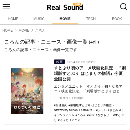
HOME
MUSIC
MOVIE
TECH
BOOK
HOME
MOVIE
ころん
ころんの記事・ニュース・画像一覧
(4件)
ころんの記事・ニュース・画像一覧です
2024.03.25 13:21
映画
すとぷり初のアニメ映画化決定 『劇
場版すとぷり はじまりの物語』今夏
全国公開
エンタメユニット「すとぷり」初となるア
ニメ映画化決定。『劇場版すとぷり はじま
りの物語〜Strawberry School Fe…
リアルサウンド映画部
松浦直紀
劇場版すとぷり はじまりの物語〜
Strawberry School Festival!!!〜
ジェル
さとみ
ラ
イデンフィルム
ころん
莉犬
ななもり。
すとぷ
り
るぅと
アニメ