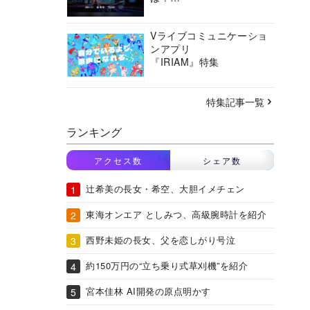
バーチャルシティコンソ
ーシアムの挑戦に迫る
Vライブコミュニケーショ
ンアプリ
『IRIAM』特集
特集記事一覧
ランキング
アクセス数
シェア数
辻希美の長女・希空、大胆イメチェン
東海オンエア としみつ、高級腕時計を紹介
西野未姫の長女、父を恋しがり号泣
約150万円の“立ち乗り式草刈機”を紹介
宮本佳林 AI開発の原点明かす