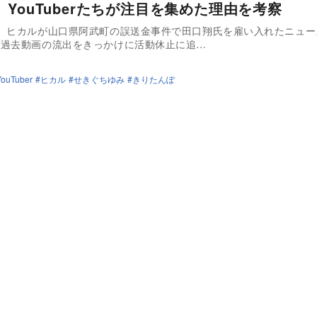
 YouTuberたちが注目を集めた理由を考察
り、ヒカルが山口県阿武町の誤送金事件で田口翔氏を雇い入れたニュー
が過去動画の流出をきっかけに活動休止に追…
YouTuber
ヒカル
せきぐちゆみ
きりたんぽ