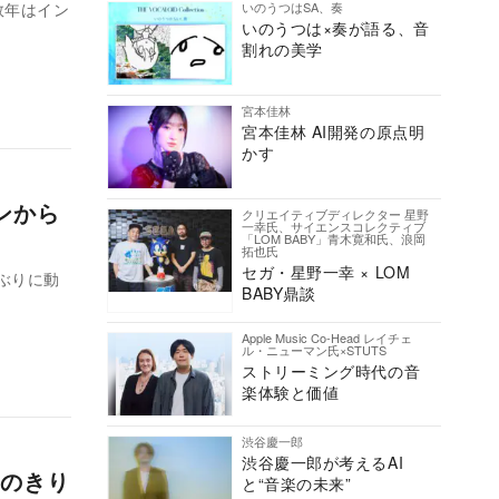
いのうつはSA、奏
数年はイン
いのうつは×奏が語る、音
割れの美学
宮本佳林
宮本佳林 AI開発の原点明
かす
ンから
クリエイティブディレクター 星野
一幸氏、サイエンスコレクティブ
「LOM BABY」青木寛和氏、浪岡
拓也氏
セガ・星野一幸 × LOM
月ぶりに動
BABY鼎談
Apple Music Co-Head レイチェ
ル・ニューマン氏×STUTS
ストリーミング時代の音
楽体験と価値
渋谷慶一郎
渋谷慶一郎が考えるAI
のきり
と“音楽の未来”