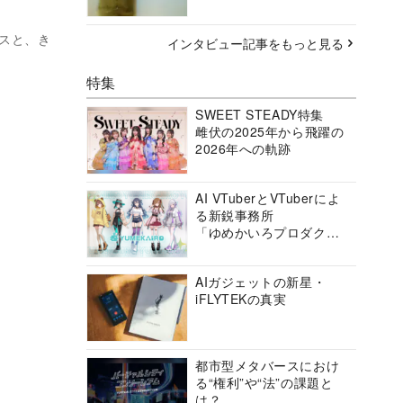
スと、き
インタビュー記事をもっと見る
特集
SWEET STEADY特集
雌伏の2025年から飛躍の
2026年への軌跡
AI VTuberとVTuberによ
る新鋭事務所
「ゆめかいろプロダクシ
ョン」の挑戦に迫る
AIガジェットの新星・
iFLYTEKの真実
都市型メタバースにおけ
る“権利”や“法”の課題と
は？