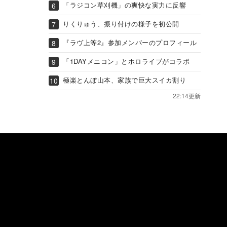
「ラジコン草刈機」の爽快な実力に反響
りくりゅう、振り付けの様子を初公開
『ラヴ上等2』参加メンバーのプロフィール
「1DAYメニコン」とホロライブがコラボ
極楽とんぼ山本、家族で巨大スイカ割り
22:14更新