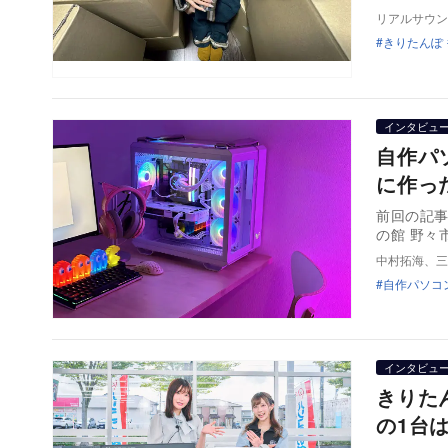
リアルサウン
きりたんぽ
インタビュ
自作パ
に作っ
前回の記
の館 野々
中村拓海、三
自作パソコ
インタビュ
きりた
の1台