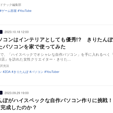
ドテック編集部
ゲーム部屋
YouTube
2023.10.18 12:00
ー
ソコンはインテリアとしても優秀!? きりたん
たパソコンを家で使ってみた
事で、「ハイスペックでオシャレな自作パソコン」を手に入れるべく
市店』を訪れた女性クリエイター・きりた…
沢光汰
ン
ZOA
きりたんぽ
パソコン
YouTuber
2023.09.29 19:00
ー
んぽがハイスペックな自作パソコン作りに挑戦！
は完成したのか？