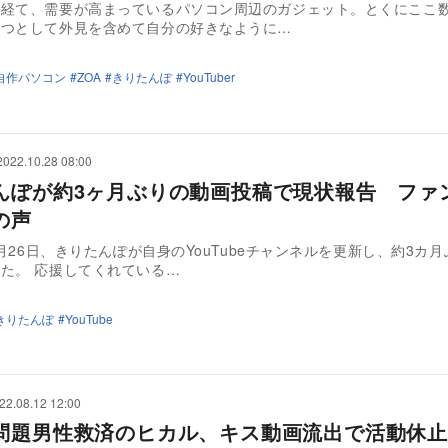
を経て、需要が高まっているパソコン周辺のガジェット。とくにここ
一つとして外見を含めて自分の好きなように…
自作パソコン
ZOA
きりたんぽ
YouTuber
2022.10.28 08:00
んぽが約3ヶ月ぶりの動画投稿で現状報告 ファ
の声
10月26日、きりたんぽが自身のYouTubeチャンネルを更新し、約3カ
た。 応援してくれている…
きりたんぽ
YouTube
22.08.12 12:00
問題男性救済のヒカル、キス動画流出で活動休止