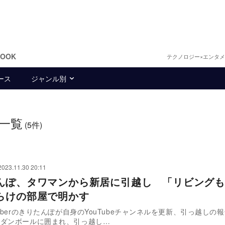
BOOK
テクノロジー×エンタ
ース
ジャンル別
一覧
(5件)
2023.11.30 20:11
んぽ、タワマンから新居に引越し 「リビングも
らけの部屋で明かす
Tuberのきりたんぽが自身のYouTubeチャンネルを更新、引っ越しの
のダンボールに囲まれ、引っ越し…