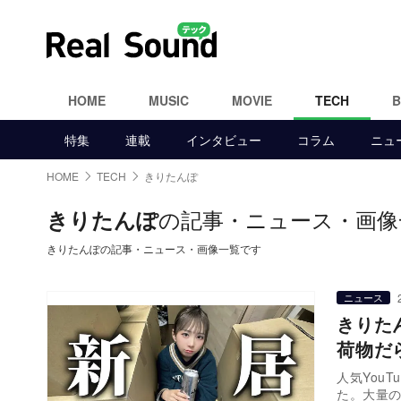
HOME
MUSIC
MOVIE
TECH
特集
連載
インタビュー
コラム
ニュ
HOME
TECH
きりたんぽ
の記事・ニュース・画像
きりたんぽ
きりたんぽの記事・ニュース・画像一覧です
ニュース
きりた
荷物だ
人気You
た。大量