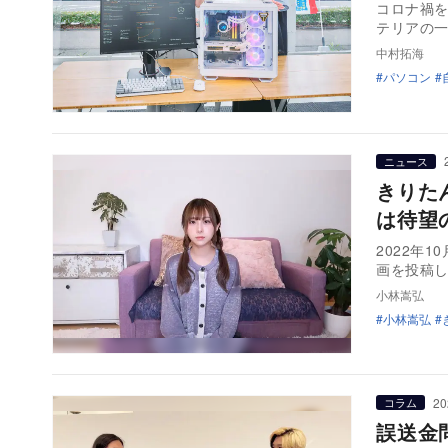
コロナ禍
テリアの
中村拓海
パソコン
ニュース
きりた
は待望
2022年
画を投稿し
小林嵩弘
小林嵩弘
20
コラム
誤送金