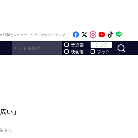
Like on Facebook
Follow on x
Follow on Inst
Follow on Y
Follow on
Follo
メの情報とレビュー｜リアルサウンド テック
サ
音楽部
テック
映画部
ブック
広い」
報告をし