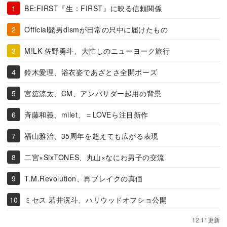
BE:FIRST『生：FIRST』に映る信頼関係
Official髭男dismが日常の只中に届けたもの
M!LK 佐野勇斗、大忙しのニューヨーク旅行
鈴木愛理、浴衣姿であざとさ全開ポーズ
宮舘涼太、CM、アンバサダー起用の背景
斉藤和義、milet、＝LOVEら注目新作
福山雅治、35周年を超えても広がる表現
二宮×SixTONES、丸山×なにわ男子の交流
T.M.Revolution、再ブレイクの真価
ミセス 若井滉斗、ハリウッドオフショ公開
12:11更新