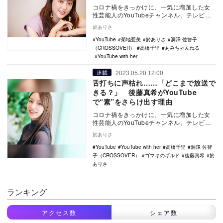
コロナ禍をきっかけに、一気に増加した女
性芸能人のYouTubeチャンネル。テレビ出
演を本業とする彼女たちでも、YouTubeで
於ありさ
は…
YouTube
菊地亜美
於ありさ
洞澤 佐智子
（CROSSOVER）
高橋千里
あみちゃんねる
YouTube with her
2023.05.20 12:00
連載
舌打ちに声枯れ……「どこまで放送で
きる？」 後藤真希がYouTube
で“素”をさらけ出す理由
コロナ禍をきっかけに、一気に増加した女
性芸能人のYouTubeチャンネル。テレビ出
演を本業とする彼女たちだが、YouTubeで
於ありさ
は…
YouTube
YouTube with her
高橋千里
洞澤 佐智
子（CROSSOVER）
ゴマキのギルド
後藤真希
於
ありさ
ランキング
アクセス数
シェア数