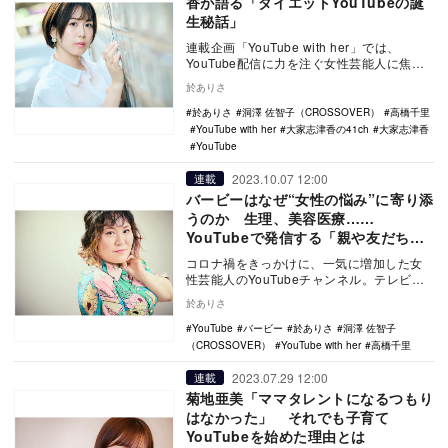
香が語る「ダイエットYouTubeの誕
生秘話」
連載企画「YouTube with her」では、
YouTube配信に力を注ぐ女性芸能人に焦点
を当て、その動画投稿のきっかけやビ…
於ありさ
於ありさ
洞澤 佐智子（CROSSOVER）
高橋千里
YouTube with her
大家志津香の41ch
大家志津香
YouTube
2023.10.07 12:00
連載
バービーはなぜ“女性の悩み”に寄り添
うのか 生理、美容医療……
YouTubeで発信する「親や友だちに
バレない有益な情報」
コロナ禍をきっかけに、一気に増加した女
性芸能人のYouTubeチャンネル。テレビ出
演を本業とする彼女たちでも、YouTubeで
於ありさ
は…
YouTube
バービー
於ありさ
洞澤 佐智子
（CROSSOVER）
YouTube with her
高橋千里
2023.07.29 12:00
連載
菊地亜美「ママタレントになるつもり
はなかった」 それでも子育て
YouTubeを始めた理由とは