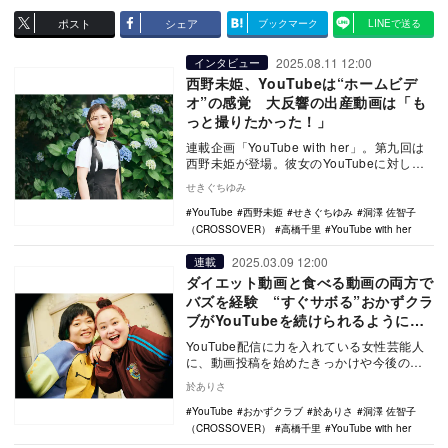
ポスト
シェア
ブックマーク
LINEで送る
2025.08.11 12:00
インタビュー
西野未姫、YouTubeは“ホームビデ
オ”の感覚 大反響の出産動画は「も
っと撮りたかった！」
連載企画「YouTube with her」。第九回は
西野未姫が登場。彼女のYouTubeに対して
の想いを聞いた。
せきぐちゆみ
YouTube
西野未姫
せきぐちゆみ
洞澤 佐智子
（CROSSOVER）
高橋千里
YouTube with her
2025.03.09 12:00
連載
ダイエット動画と食べる動画の両方で
バズを経験 “すぐサボる”おかずクラ
ブがYouTubeを続けられるようにな
るまで
YouTube配信に力を入れている女性芸能人
に、動画投稿を始めたきっかけや今後の展
望について聞く連載企画「YouTube wit…
於ありさ
YouTube
おかずクラブ
於ありさ
洞澤 佐智子
（CROSSOVER）
高橋千里
YouTube with her