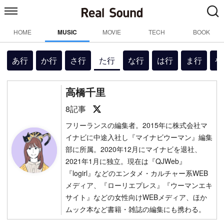
HOME
MUSIC
MOVIE
TECH
BOOK
あ行
か行
さ行
た行
な行
は行
ま行
や
高橋千里
Follow on SNS
8記事
フリーランスの編集者。2015年に株式会社マ
イナビに中途入社し『マイナビウーマン』編集
部に所属。2020年12月にマイナビを退社、
2021年1月に独立。現在は『QJWeb』
『logirl』などのエンタメ・カルチャー系WEB
メディア、『ローリエプレス』『ウーマンエキ
サイト』などの女性向けWEBメディア、ほか
ムック本など書籍・雑誌の編集にも携わる。