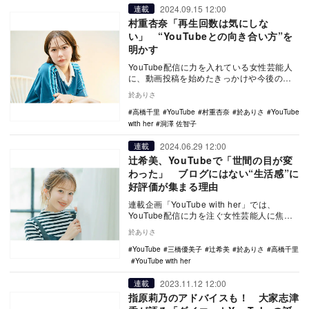
2024.09.15 12:00
連載
村重杏奈「再生回数は気にしな
い」 “YouTubeとの向き合い方”を
明かす
YouTube配信に力を入れている女性芸能人
に、動画投稿を始めたきっかけや今後の展
望について聞く連載企画「YouTube wit…
於ありさ
高橋千里
YouTube
村重杏奈
於ありさ
YouTube
with her
洞澤 佐智子
2024.06.29 12:00
連載
辻希美、YouTubeで「世間の目が変
わった」 ブログにはない“生活感”に
好評価が集まる理由
連載企画「YouTube with her」では、
YouTube配信に力を注ぐ女性芸能人に焦点
を当て、その動画投稿のきっかけやビ…
於ありさ
YouTube
三橋優美子
辻希美
於ありさ
高橋千里
YouTube with her
2023.11.12 12:00
連載
指原莉乃のアドバイスも！ 大家志津