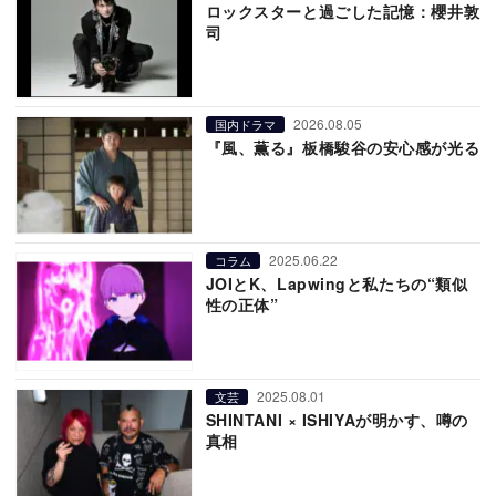
ロックスターと過ごした記憶：櫻井敦
司
2026.08.05
国内ドラマ
『風、薫る』板橋駿谷の安心感が光る
2025.06.22
コラム
JOIとK、Lapwingと私たちの“類似
性の正体”
2025.08.01
文芸
SHINTANI × ISHIYAが明かす、噂の
真相