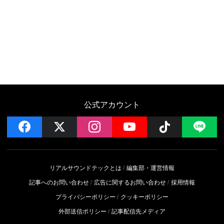
公式アカウント
facebook
x
instagram
YouTube
Follow on 
LI
リアルサウンドテックとは
編集部・運営情報
記事へのお問い合わせ
広告に関するお問い合わせ
採用情報
プライバシーポリシー
クッキーポリシー
外部送信ポリシー
記事配信先メディア