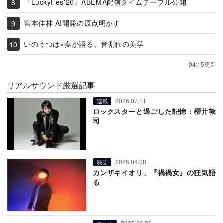
『LuckyFes'26』ABEMA配信タイムテーブル公開
宮本佳林 AI開発の原点明かす
いのうつは×奏が語る、音割れの美学
04:15更新
リアルサウンド厳選記事
2026.07.11
連載
ロックスターと過ごした記憶：櫻井敦
司
2026.08.08
映画
カンザキイオリ、『禍禍女』の狂気語
る
2025.06.22
コラム