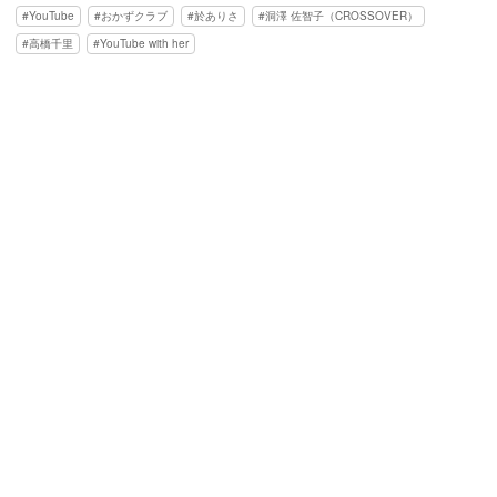
YouTube
おかずクラブ
於ありさ
洞澤 佐智子（CROSSOVER）
高橋千里
YouTube with her