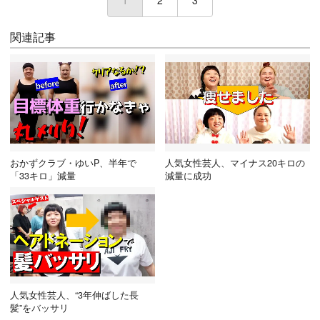
1
(current)
2
3
関連記事
おかずクラブ・ゆいP、半年で
人気女性芸人、マイナス20キロの
「33キロ」減量
減量に成功
人気女性芸人、“3年伸ばした長
髪”をバッサリ