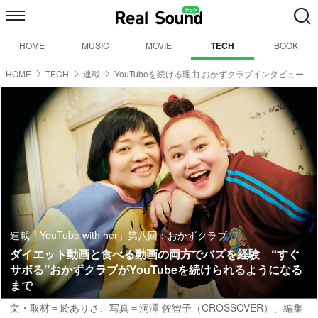
HOME
MUSIC
MOVIE
TECH
BOOK
HOME
TECH
連載
YouTubeを続ける理由 おかずクラブインタビュー
連載「YouTube with her」第八回：おかずクラブ
ダイエット動画と食べる動画の両方でバズを経験 “すぐ
サボる”おかずクラブがYouTubeを続けられるようになる
まで
文・取材＝於ありさ
、
写真＝洞澤 佐智子（CROSSOVER）
、
編集