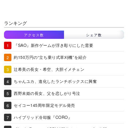
ランキング
アクセス数
シェア数
『SAO』新作ゲームが浮き彫りにした需要
約150万円の“立ち乗り式草刈機”を紹介
辻希美の長女・希空、大胆イメチェン
ちゃんユカ、進化したランチボックスに興奮
西野未姫の長女、父を恋しがり号泣
セイコー145周年限定モデル発売
ハイブリッド冷却服『CORO』