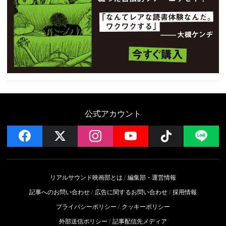
公式アカウント
facebook
x
instagram
YouTube
Follow on 
LI
リアルサウンド映画部とは
編集部・運営情報
記事へのお問い合わせ
広告に関するお問い合わせ
採用情報
プライバシーポリシー
クッキーポリシー
外部送信ポリシー
記事配信先メディア