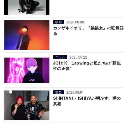
2026.08.08
映画
カンザキイオリ、『禍禍女』の狂気語
る
2025.06.22
コラム
JOIとK、Lapwingと私たちの“類似
性の正体”
2025.08.01
文芸
SHINTANI × ISHIYAが明かす、噂の
真相