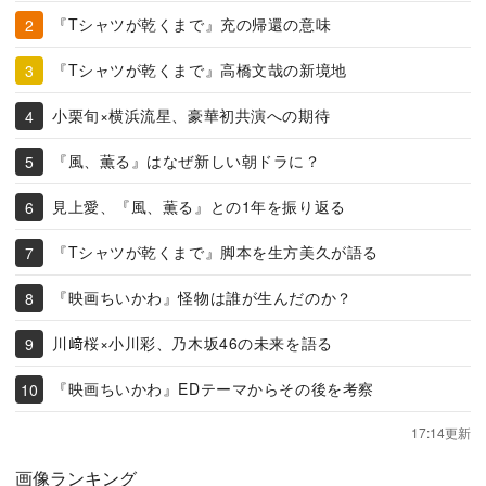
『Tシャツが乾くまで』充の帰還の意味
『Tシャツが乾くまで』高橋文哉の新境地
小栗旬×横浜流星、豪華初共演への期待
『風、薫る』はなぜ新しい朝ドラに？
見上愛、『風、薫る』との1年を振り返る
『Tシャツが乾くまで』脚本を生方美久が語る
『映画ちいかわ』怪物は誰が生んだのか？
川﨑桜×小川彩、乃木坂46の未来を語る
『映画ちいかわ』EDテーマからその後を考察
17:14更新
画像ランキング