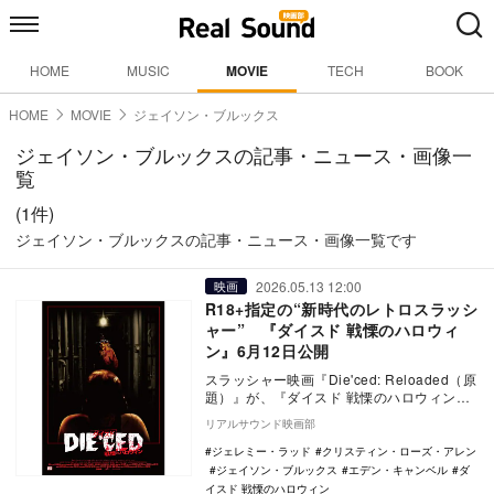
HOME
MUSIC
MOVIE
TECH
BOOK
HOME
MOVIE
ジェイソン・ブルックス
ジェイソン・ブルックスの記事・ニュース・画像一
覧
(1件)
ジェイソン・ブルックスの記事・ニュース・画像一覧です
2026.05.13 12:00
映画
R18+指定の“新時代のレトロスラッシ
ャー” 『ダイスド 戦慄のハロウィ
ン』6月12日公開
スラッシャー映画『Die'ced: Reloaded（原
題）』が、『ダイスド 戦慄のハロウィン』
の邦題で6月12日よりシネマート…
リアルサウンド映画部
ジェレミー・ラッド
クリスティン・ローズ・アレン
ジェイソン・ブルックス
エデン・キャンベル
ダ
イスド 戦慄のハロウィン