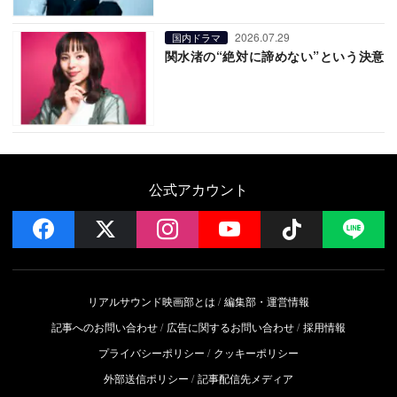
2026.07.29
国内ドラマ
関水渚の“絶対に諦めない”という決意
公式アカウント
facebook
x
instagram
YouTube
Follow on 
LI
リアルサウンド映画部とは
編集部・運営情報
記事へのお問い合わせ
広告に関するお問い合わせ
採用情報
プライバシーポリシー
クッキーポリシー
外部送信ポリシー
記事配信先メディア