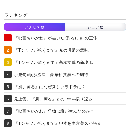
ランキング
アクセス数
シェア数
『映画ちいかわ』が描いた“恐ろしさ”の正体
『Tシャツが乾くまで』充の帰還の意味
『Tシャツが乾くまで』高橋文哉の新境地
小栗旬×横浜流星、豪華初共演への期待
『風、薫る』はなぜ新しい朝ドラに？
見上愛、『風、薫る』との1年を振り返る
『映画ちいかわ』怪物は誰が生んだのか？
『Tシャツが乾くまで』脚本を生方美久が語る