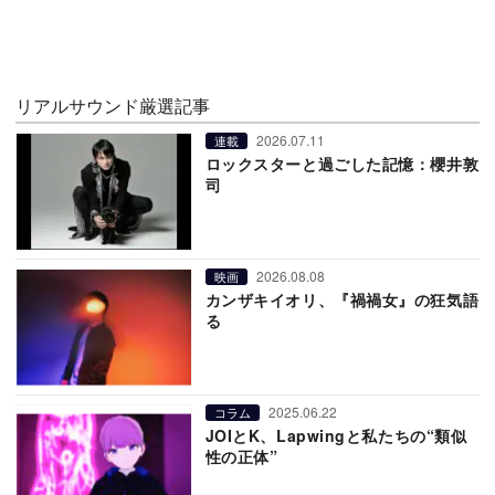
リアルサウンド厳選記事
2026.07.11
連載
ロックスターと過ごした記憶：櫻井敦
司
2026.08.08
映画
カンザキイオリ、『禍禍女』の狂気語
る
2025.06.22
コラム
JOIとK、Lapwingと私たちの“類似
性の正体”