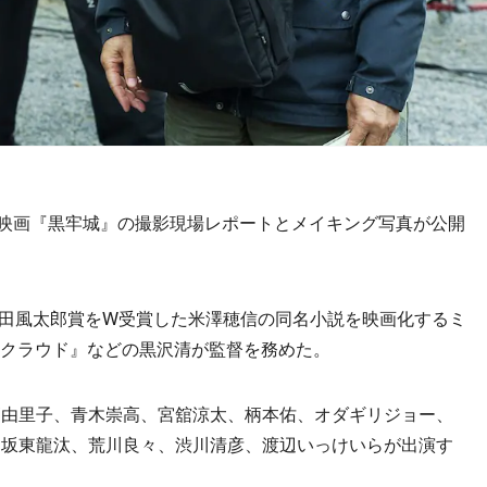
映画『黒牢城』の撮影現場レポートとメイキング写真が公開
山田風太郎賞をW受賞した米澤穂信の同名小説を映画化するミ
d クラウド』などの黒沢清が監督を務めた。
由里子、青木崇高、宮舘涼太、柄本佑、オダギリジョー、
、坂東龍汰、荒川良々、渋川清彦、渡辺いっけいらが出演す