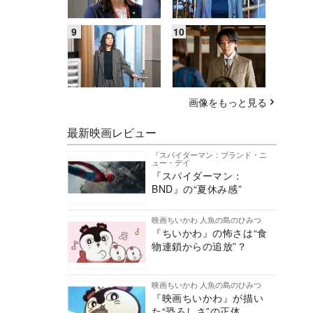
画像をもっと見る
最新映画レビュー
『スパイダーマン：ブランド・ニ
ュー・デイ
『スパイダーマン：
BND』の“夏休み感”
映画ちいかわ 人魚の島のひみつ
『ちいかわ』の怖さは“食
物連鎖からの追放”？
映画ちいかわ 人魚の島のひみつ
『映画ちいかわ』が描い
た“恐ろしさ”の正体