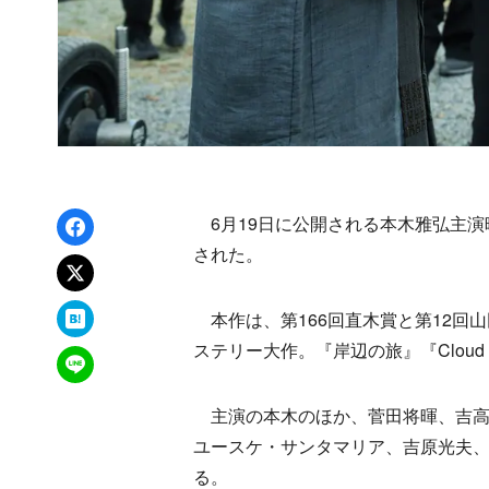
Facebookでシェア
6月19日に公開される本木雅弘主演
された。
xでポスト
はてなブックマーク
本作は、第166回直木賞と第12回
ステリー大作。『岸辺の旅』『Clou
LINEで送る
主演の本木のほか、菅田将暉、吉高
ユースケ・サンタマリア、吉原光夫
る。