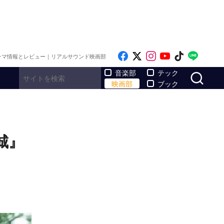
Like on Facebook
Follow on x
Follow on Inst
Follow on Y
Follow on
Follo
ラマ情報とレビュー｜リアルサウンド映画部
サ
音楽部
テック
映画部
ブック
城』