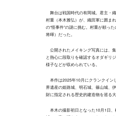
舞台は戦国時代の有岡城。君主・織
村重（本木雅弘）が、織田軍に囲ま
の“怪事件”の謎に挑む。村重が頼っ
将暉）だった。
公開されたメイキング写真には、集
と熱心に段取りを確認するオダギリ
様子などが収められている。
本作は2025年10月にクランクイ
界遺産の姫路城、明石城、篠山城、
財に指定される歴史的建造物を巡る大
本木の撮影初日となった10月1日、