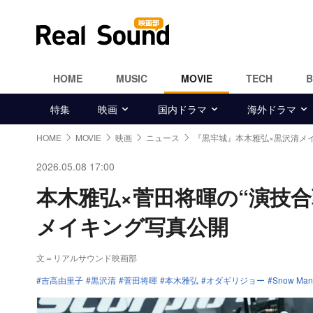
HOME
MUSIC
MOVIE
TECH
特集
映画
国内ドラマ
海外ドラマ
HOME
MOVIE
映画
ニュース
『黒牢城』本木雅弘×黒沢清メ
2026.05.08 17:00
本木雅弘×菅田将暉の“演技
メイキング写真公開
文＝リアルサウンド映画部
吉高由里子
黒沢清
菅田将暉
本木雅弘
オダギリジョー
Snow Man