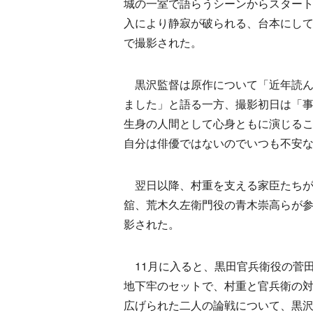
城の一室で語らうシーンからスター
入により静寂が破られる、台本にして
で撮影された。
黒沢監督は原作について「近年読ん
ました」と語る一方、撮影初日は「
生身の人間として心身ともに演じる
自分は俳優ではないのでいつも不安
翌日以降、村重を支える家臣たちが
舘、荒木久左衛門役の青木崇高らが
影された。
11月に入ると、黒田官兵衛役の菅田
地下牢のセットで、村重と官兵衛の
広げられた二人の論戦について、黒