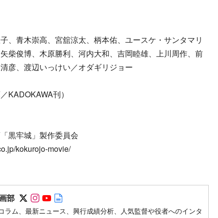
里子、青木崇高、宮舘涼太、柄本佑、ユースケ・サンタマリ
、矢柴俊博、木原勝利、河内大和、吉岡睦雄、上川周作、前
川清彦、渡辺いっけい／オダギリジョー
KADOKAWA刊）
 映画「黒牢城」製作委員会
jp/kokurojo-movie/
Follow on SNS
Follow on SNS
Follow on SNS
Author web site
画部
コラム、最新ニュース、興行成績分析、人気監督や役者へのインタ