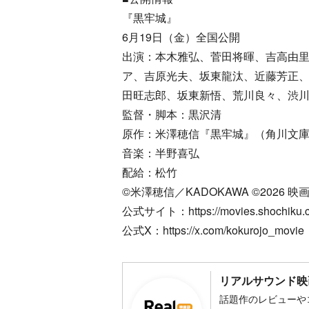
『黒牢城』
6月19日（金）全国公開
出演：本木雅弘、菅田将暉、吉高由
ア、吉原光夫、坂東龍汰、近藤芳正
田旺志郎、坂東新悟、荒川良々、渋
監督・脚本：黒沢清
原作：米澤穂信『黒牢城』（角川文庫／
音楽：半野喜弘
配給：松竹
©米澤穂信／KADOKAWA ©2026
公式サイト：https://movies.shochiku.co.
公式X：https://x.com/kokurojo_movie
リアルサウンド映
話題作のレビューや