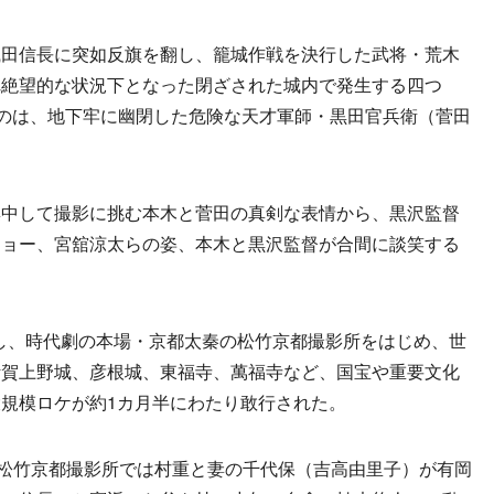
田信長に突如反旗を翻し、籠城作戦を決行した武将・荒木
れ絶望的な状況下となった閉ざされた城内で発生する四つ
たのは、地下牢に幽閉した危険な天才軍師・黒田官兵衛（菅田
中して撮影に挑む本木と菅田の真剣な表情から、黒沢監督
ジョー、宮舘涼太らの姿、本木と黒沢監督が合間に談笑する
ンし、時代劇の本場・京都太秦の松竹京都撮影所をはじめ、世
伊賀上野城、彦根城、東福寺、萬福寺など、国宝や重要文化
規模ロケが約1カ月半にわたり敢行された。
松竹京都撮影所では村重と妻の千代保（吉高由里子）が有岡