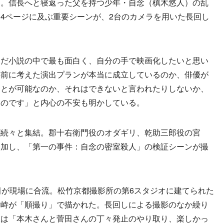
ト。信長へと寝返った父を持つ少年・自念（槙木悠人）の乱
4ページに及ぶ重要シーンが、2台のカメラを用いた長回し
だ小説の中で最も面白く、自分の手で映画化したいと思い
事前に考えた演出プランが本当に成立しているのか、俳優が
ことが可能なのか、それはできないと言われたりしないか、
なのです」と内心の不安も明かしている。
続々と集結。郡十右衛門役のオダギリ、乾助三郎役の宮
参加し、「第一の事件：自念の密室殺人」の検証シーンが撮
が現場に合流。松竹京都撮影所の第6スタジオに建てられた
対峙が「順撮り」で描かれた。長回しによる撮影のなか繰り
沢は「本木さんと菅田さんの丁々発止のやり取り、楽しかっ