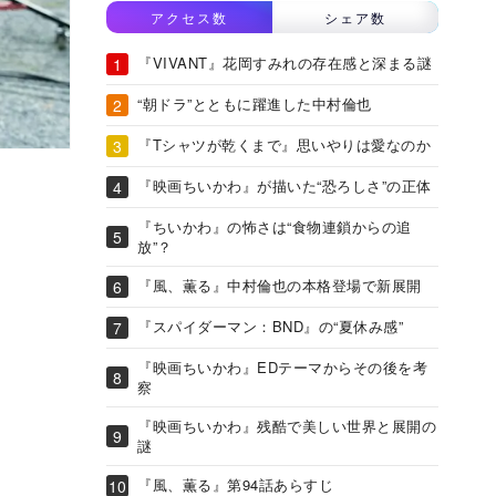
アクセス数
シェア数
『VIVANT』花岡すみれの存在感と深まる謎
“朝ドラ”とともに躍進した中村倫也
『Tシャツが乾くまで』思いやりは愛なのか
『映画ちいかわ』が描いた“恐ろしさ”の正体
『ちいかわ』の怖さは“食物連鎖からの追
放”？
『風、薫る』中村倫也の本格登場で新展開
『スパイダーマン：BND』の“夏休み感”
『映画ちいかわ』EDテーマからその後を考
察
『映画ちいかわ』残酷で美しい世界と展開の
謎
『風、薫る』第94話あらすじ