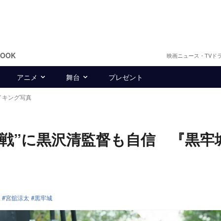
BOOK
映画ニュース・TVド
アニメ
舞台
プレゼント
イキング写真
合戦”に黒沢清監督も自信 『黒牢
宮舘涼太
黒牢城