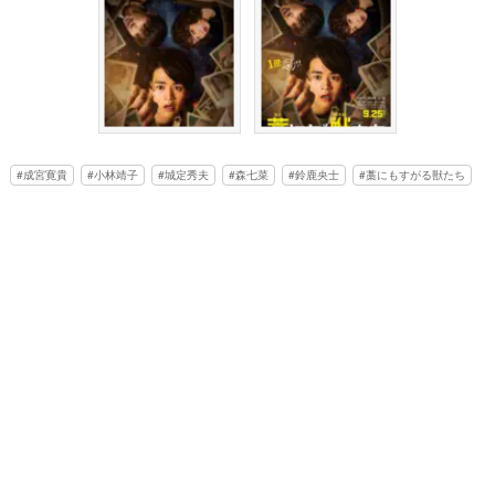
成宮寛貴
小林靖子
城定秀夫
森七菜
鈴鹿央士
藁にもすがる獣たち