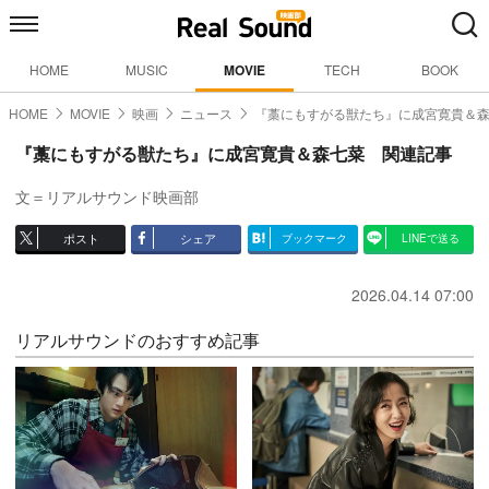
HOME
MUSIC
MOVIE
TECH
BOOK
HOME
MOVIE
映画
ニュース
『藁にもすがる獣たち』に成宮寛貴＆
『藁にもすがる獣たち』に成宮寛貴＆森七菜 関連記事
文＝リアルサウンド映画部
ポスト
シェア
ブックマーク
LINEで送る
2026.04.14 07:00
リアルサウンドのおすすめ記事