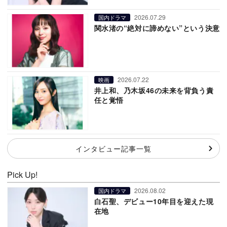
2026.07.29
国内ドラマ
関水渚の“絶対に諦めない”という決意
2026.07.22
映画
井上和、乃木坂46の未来を背負う責
任と覚悟
インタビュー記事一覧
Pick Up!
2026.08.02
国内ドラマ
白石聖、デビュー10年目を迎えた現
在地