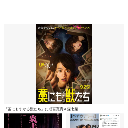
『藁にもすがる獣たち』に成宮寛貴＆森七菜