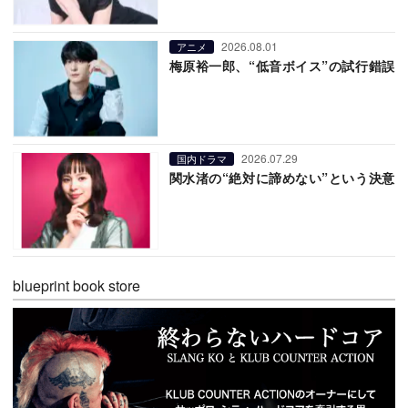
2026.08.01
アニメ
梅原裕一郎、“低音ボイス”の試行錯誤
2026.07.29
国内ドラマ
関水渚の“絶対に諦めない”という決意
blueprint book store