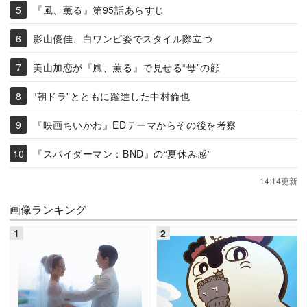
『風、薫る』第95話あらすじ
影山優佳、白ワンピ姿でスタイル際立つ
美山加恋が『風、薫る』で見せる“母”の顔
“朝ドラ”とともに躍進した中村倫也
『映画ちいかわ』EDテーマからその後を考察
『スパイダーマン：BND』の“夏休み感”
14:14更新
画像ランキング