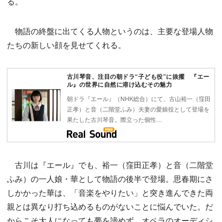
る。
物語の終盤に出てくる人物というのは、主要な登場人物
たちの新しい顔を見せてくれる。
古川琴音、注目の朝ドラ“子ども役”に抜擢 『エー
ル』の世界に自然に溶け込むその魅力
朝ドラ『エール』（NHK総合）にて、古山裕一（窪田
正孝）と音（二階堂ふみ）夫妻の愛娘役として登場を
果たした古川琴音。際立った個性…
古川は『エール』でも、裕一（窪田正孝）と音（二階堂
ふみ）の一人娘・華として物語の後半で登場。思春期にさ
しかかった華は、「音楽をやりたい」と突き進んできた両
親とは異なり打ち込めるものがないことに悩んでいた。だ
からこそ大人になっても夢を諦めず、オペラのオーディシ