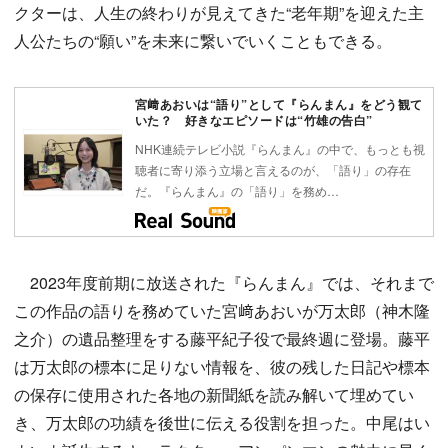
クターは、人生の終わりが見えてきた“老年期”を迎えた主
人公たちの“願い”を未来に繋いでいくこともできる。
宮﨑あおいは“語り”として『らんまん』をどう観て
いた？ 好きなエピソードは“竹雄の告白”
NHK連続テレビ小説『らんまん』の中で、もっとも視
聴者に寄り添う立場と言えるのが、「語り」の存在
だ。『らんまん』の「語り」を務め…
2023年度前期に放送された『らんまん』では、それまで
この作品の語りを務めていた宮﨑あおいが万太郎（神木隆
之介）の遺品整理をする藤平紀子役で最終週に登場。藤平
は万太郎の標本に足りない情報を、彼の残した日記や標本
の保存に使用された各地の新聞紙を読み解いて埋めてい
き、万太郎の功績を後世に伝える役割を担った。中尾はい