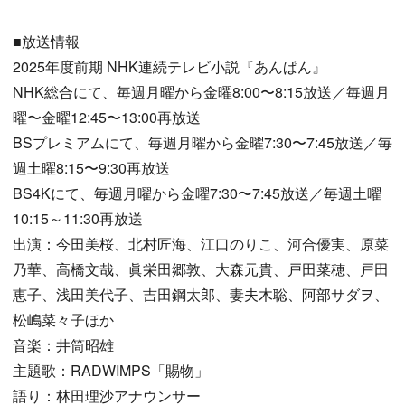
■放送情報
2025年度前期 NHK連続テレビ小説『あんぱん』
NHK総合にて、毎週月曜から金曜8:00〜8:15放送／毎週月
曜〜金曜12:45〜13:00再放送
BSプレミアムにて、毎週月曜から金曜7:30〜7:45放送／毎
週土曜8:15〜9:30再放送
BS4Kにて、毎週月曜から金曜7:30〜7:45放送／毎週土曜
10:15～11:30再放送
出演：今田美桜、北村匠海、江口のりこ、河合優実、原菜
乃華、高橋文哉、眞栄田郷敦、大森元貴、戸田菜穂、戸田
恵子、浅田美代子、吉田鋼太郎、妻夫木聡、阿部サダヲ、
松嶋菜々子ほか
音楽：井筒昭雄
主題歌：RADWIMPS「賜物」
語り：林田理沙アナウンサー