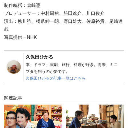
制作統括：倉崎憲
プロデューサー：中村周祐、舩田遼介、川口俊介
演出：柳川強、橋爪紳一朗、野口雄大、佐原裕貴、尾崎達
哉
写真提供＝NHK
久保田ひかる
本、ドラマ、演劇、旅行、料理が好き。将来、ミニ
ブタを飼うのが夢です。
久保田ひかるの記事一覧はこちら
関連記事