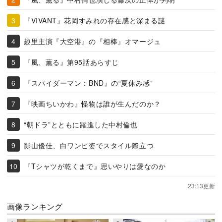
『VIVANT』花岡すみれの存在感と深まる謎
趣里主演『大空港』の『相棒』オマージュ
『風、薫る』第95話あらすじ
『スパイダーマン：BND』の“夏休み感”
『映画ちいかわ』怪物は誰が生んだのか？
“朝ドラ”とともに躍進した中村倫也
影山優佳、白ワンピ姿でスタイル際立つ
『Tシャツが乾くまで』思いやりは愛なのか
23:13更新
画像ランキング