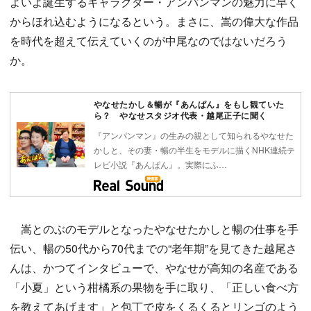
よいよ誕生するキャラクター・アンパンマンの魅力に早く
からほれ込むようになるという。まさに、嵩の偉大な作品
を時代を超えて伝えていくのが中尾なのではないだろう
か。
やなせたかし＆暢が『あんぱん』をもし観ていた
ら？ やなせスタジオ代表・越尾正子に聞く
『アンパンマン』の生みの親として知られるやなせた
かしと、その妻・暢の半生をモデルに描くNHK連続テ
レビ小説『あんぱん』。実際にふ…
嵩とのぶのモデルとなったやなせたかしと暢の仕事を手
伝い、暢の50代から70代までの“老年期”を見てきた越尾さ
んは、かつてインタビューで、やなせが高知の名産である
「小夏」という柑橘系の果物を手に取り、「正しい食べ方
を教えてあげます」と包丁で皮をくるくるとリンゴのよう