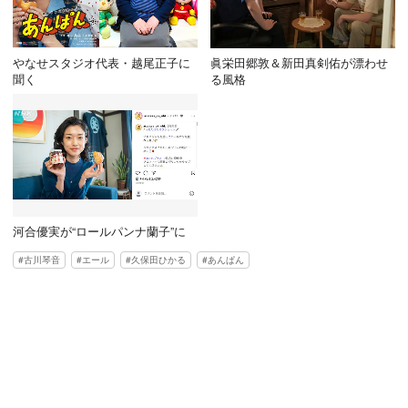
やなせスタジオ代表・越尾正子に
眞栄田郷敦＆新田真剣佑が漂わせ
聞く
る風格
河合優実が“ロールパンナ蘭子”に
古川琴音
エール
久保田ひかる
あんぱん