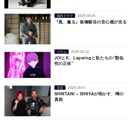
2026.08.05
国内ドラマ
『風、薫る』板橋駿谷の安心感が光る
2025.06.22
コラム
JOIとK、Lapwingと私たちの“類似
性の正体”
2025.08.01
文芸
SHINTANI × ISHIYAが明かす、噂の
真相