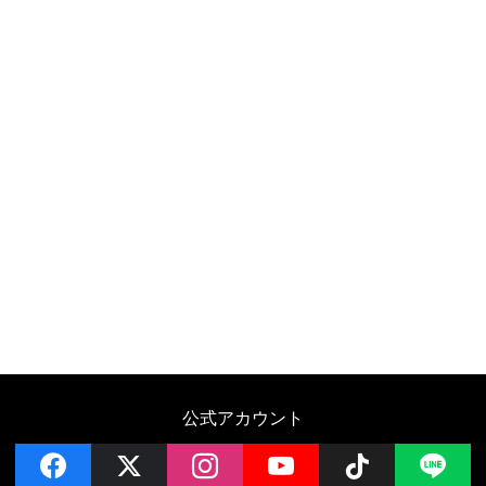
公式アカウント
facebook
x
instagram
YouTube
Follow on 
LI