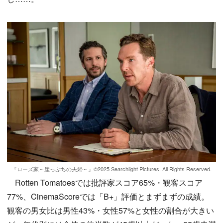
『ローズ家～崖っぷちの夫婦～』©2025 Searchlight Pictures. All Rights Reserved.
Rotten Tomatoesでは批評家スコア65%・観客スコア
77%、CinemaScoreでは「B+」評価とまずまずの成績。
観客の男女比は男性43%・女性57%と女性の割合が大きい