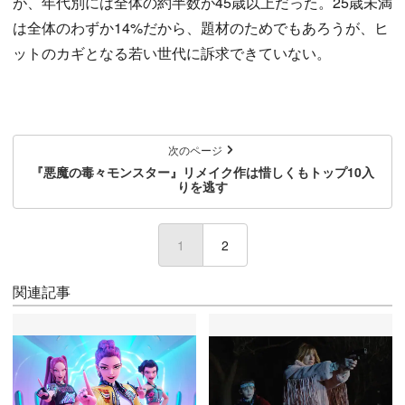
が、年代別には全体の約半数が45歳以上だった。25歳未満
は全体のわずか14%だから、題材のためでもあろうが、ヒ
ットのカギとなる若い世代に訴求できていない。
次のページ
『悪魔の毒々モンスター』リメイク作は惜しくもトップ10入
りを逃す
1
(current)
2
関連記事