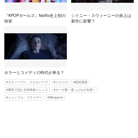
『KPOPガールズ』Netflix史上初の
シドニー・スウィーニーの炎上は
快挙
新作に影響？
ホラーとコメディの時代が来る？
スティーヴン・スピルバーグ
ジョーズ
稲垣貴俊
興収で読む北米映画トレンド
ローズ家～崖っぷちの夫婦～
シャッフル・フライデー
Weapons