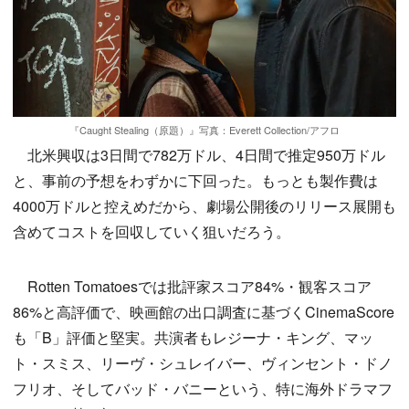
『Caught Stealing（原題）』写真：Everett Collection/アフロ
北米興収は3日間で782万ドル、4日間で推定950万ドル
と、事前の予想をわずかに下回った。もっとも製作費は
4000万ドルと控えめだから、劇場公開後のリリース展開も
含めてコストを回収していく狙いだろう。
Rotten Tomatoesでは批評家スコア84%・観客スコア
86%と高評価で、映画館の出口調査に基づくCinemaScore
も「B」評価と堅実。共演者もレジーナ・キング、マッ
ト・スミス、リーヴ・シュレイバー、ヴィンセント・ドノ
フリオ、そしてバッド・バニーという、特に海外ドラマフ