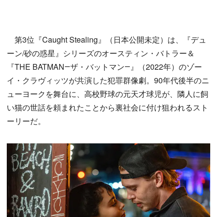
第3位『Caught Stealing』（日本公開未定）は、『デュ
ーン/砂の惑星』シリーズのオースティン・バトラー＆
『THE BATMAN―ザ・バットマン―』（2022年）のゾー
イ・クラヴィッツが共演した犯罪群像劇。90年代後半のニ
ューヨークを舞台に、高校野球の元天才球児が、隣人に飼
い猫の世話を頼まれたことから裏社会に付け狙われるスト
ーリーだ。