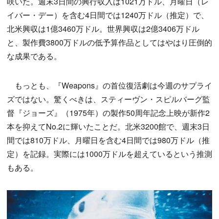
咲いた。週末3日間の興行収入は1021万ドル、月曜日（レ
イバー・デー）を含む4日間では1240万ドル（推定）で、
北米興収は1億3460万ドル。世界興収は2億3406万ドル
と、製作費3800万ドルの低予算作品としてはやはり圧倒的
な成果である。
もっとも、『Weapons』の首位復活劇は今週のサプライ
ズではない。驚くべきは、スティーヴン・スピルバーグ監
督『ジョーズ』（1975年）の製作50周年記念上映が新作2
本を抑えてNo.2に輝いたことだ。北米3200館で、週末3日
間では810万ドル、月曜日を含む4日間では980万ドル（推
定）を記録。実際には1000万ドルを超えているという推測
もある。