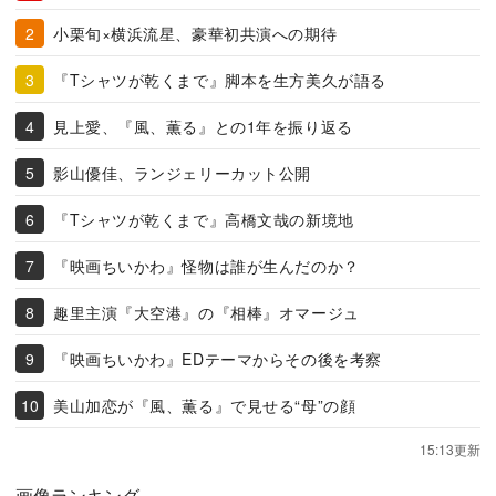
小栗旬×横浜流星、豪華初共演への期待
『Tシャツが乾くまで』脚本を生方美久が語る
見上愛、『風、薫る』との1年を振り返る
影山優佳、ランジェリーカット公開
『Tシャツが乾くまで』高橋文哉の新境地
『映画ちいかわ』怪物は誰が生んだのか？
趣里主演『大空港』の『相棒』オマージュ
『映画ちいかわ』EDテーマからその後を考察
美山加恋が『風、薫る』で見せる“母”の顔
15:13更新
画像ランキング