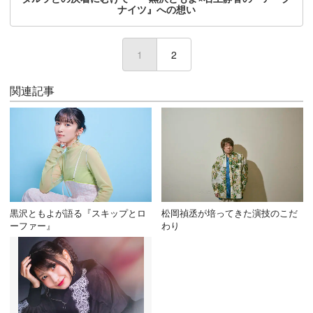
ナイツ』への想い
1
(current)
2
関連記事
黒沢ともよが語る『スキップとロ
松岡禎丞が培ってきた演技のこだ
ーファー』
わり