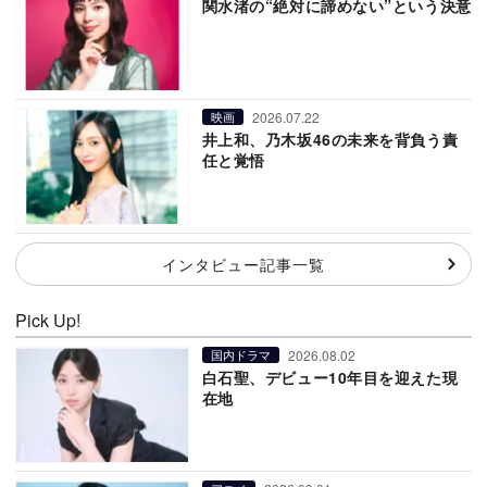
関水渚の“絶対に諦めない”という決意
2026.07.22
映画
井上和、乃木坂46の未来を背負う責
任と覚悟
インタビュー記事一覧
Pick Up!
2026.08.02
国内ドラマ
白石聖、デビュー10年目を迎えた現
在地