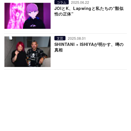
2025.06.22
コラム
JOIとK、Lapwingと私たちの“類似
性の正体”
2025.08.01
文芸
SHINTANI × ISHIYAが明かす、噂の
真相