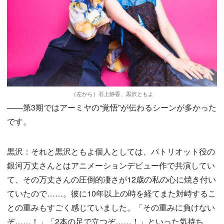
（左から）石上静香、黒沢ともよ
——第3期ではアーミヤの“覚悟”が伝わるシーンが多かった
です。
黒沢：それと黒沢ともよ個人としては、パトリオット役の
銀河万丈さんとはアニメーションデビュー作で共演してい
て、その万丈さんの圧倒的凄さが12歳の私の心に焼き付い
ていたので……。彼に10年以上の時を経てまた対峙するこ
との重みもすごく感じていました。「その重みに負けない
ぞ……！」「2本の足で立つぞ……！」といった気持ち