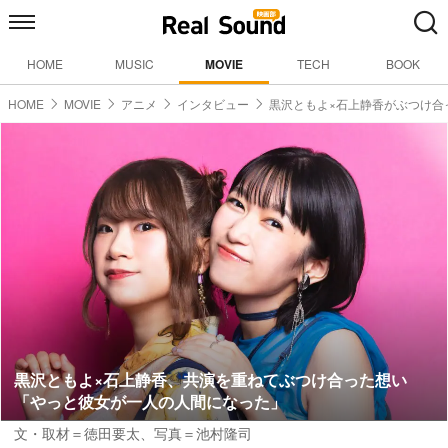
HOME
MUSIC
MOVIE
TECH
BOOK
HOME
MOVIE
アニメ
インタビュー
黒沢ともよ×石上静香がぶつけ合
黒沢ともよ×石上静香、共演を重ねてぶつけ合った想い
「やっと彼女が一人の人間になった」
文・取材＝徳田要太
、
写真＝池村隆司