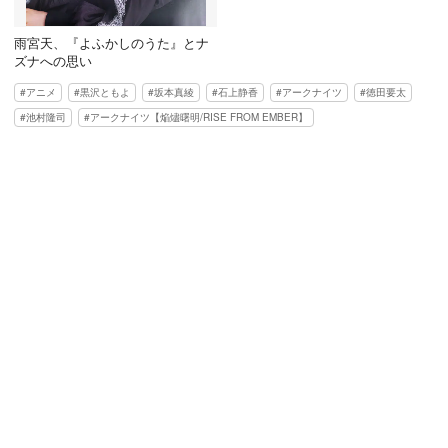
雨宮天、『よふかしのうた』とナ
ズナへの思い
アニメ
黒沢ともよ
坂本真綾
石上静香
アークナイツ
徳田要太
池村隆司
アークナイツ【焔燼曙明/RISE FROM EMBER】