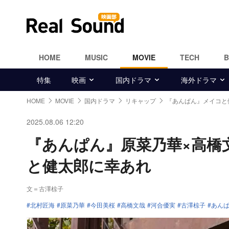
HOME
MUSIC
MOVIE
TECH
特集
映画
国内ドラマ
海外ドラマ
HOME
MOVIE
国内ドラマ
リキャップ
『あんぱん』メイコと
2025.08.06 12:20
『あんぱん』原菜乃華×高橋
と健太郎に幸あれ
文＝古澤椋子
北村匠海
原菜乃華
今田美桜
高橋文哉
河合優実
古澤椋子
あん