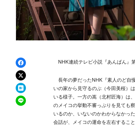
Facebookでシェア
NHK連続テレビ小説『あんぱん』第
xでポスト
長年の夢だったNHK『素人のど自
はてなブックマーク
いの家から見守るのぶ（今田美桜）
いる様子。一方の嵩（北村匠海）は、
LINEで送る
のメイコの挙動不審っぷりを見ても
いるのか、いないのかわからなかっ
会話が、メイコの運命を左右するこ