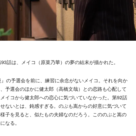
93話は、メイコ（原菜乃華）の夢の結末が描かれた。
慢』の予選会を前に、練習に余念がないメイコ。それを向か
は、予選会のほかに健太郎（高橋文哉）との恋路も心配して
メイコから健太郎への恋心に気づいていなかった。第92話
察せないとは、鈍感すぎる。のぶも嵩からの好意に気づいて
た様子を見ると、似たもの夫婦なのだろう。こののぶと嵩の
とになる。