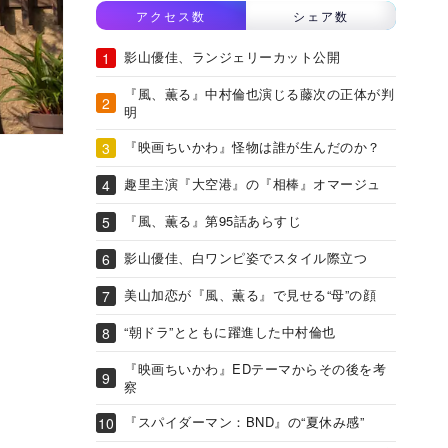
アクセス数
シェア数
影山優佳、ランジェリーカット公開
『風、薫る』中村倫也演じる藤次の正体が判
明
『映画ちいかわ』怪物は誰が生んだのか？
趣里主演『大空港』の『相棒』オマージュ
『風、薫る』第95話あらすじ
影山優佳、白ワンピ姿でスタイル際立つ
美山加恋が『風、薫る』で見せる“母”の顔
“朝ドラ”とともに躍進した中村倫也
『映画ちいかわ』EDテーマからその後を考
察
『スパイダーマン：BND』の“夏休み感”