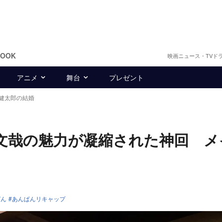
BOOK
映画ニュース・TVド
アニメ
舞台
プレゼント
健太郎の結婚
文哉の魅力が凝縮された神回 メ
ぱん
あんぱんリキャップ