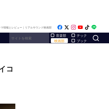
Like on Facebook
Follow on x
Follow on Inst
Follow on Y
Follow on
Follo
ラマ情報とレビュー｜リアルサウンド映画部
サ
音楽部
テック
映画部
ブック
イコ