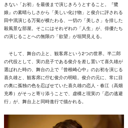
きない「お初」を最後まで演じきろうとすること。『鷺
娘』の素晴らしさから「美しい化け物」と俊介に評される
田中泯演じる万菊が横たわる、一切の「美しさ」を排した
殺風景な部屋。そこにはそれぞれの「人生」が、俳優たち
の演じることへの無限の「欲望」が垣間見える。
そして、舞台の上と、観客席という2つの世界。半二郎
の代役として、実の息子である俊介を差し置いて喜久雄が
選ばれた時の、舞台の上で『曾根崎心中』のお初を演じる
喜久雄と、観客席に佇む俊介の明暗。俊介の元に、常に目
の奥に孤独の色を忍ばせていた喜久雄の恋人・春江（高畑
充希）がそっと寄り添うことで、虚構と現実の「恋の逃避
行」が、舞台上と同時進行で描かれる。