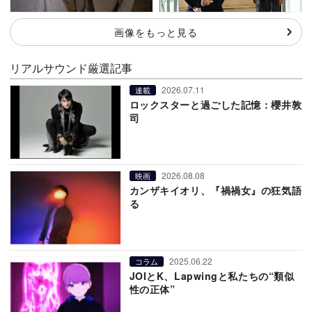
画像をもっと見る
リアルサウンド厳選記事
2026.07.11
連載
ロックスターと過ごした記憶：櫻井敦
司
2026.08.08
映画
カンザキイオリ、『禍禍女』の狂気語
る
2025.06.22
コラム
JOIとK、Lapwingと私たちの“類似
性の正体”