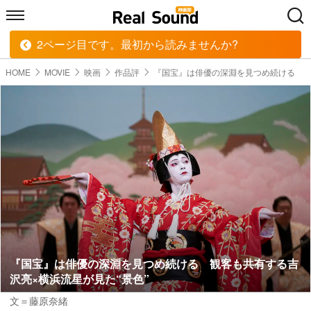
2ページ目です。最初から読みませんか?
HOME
MUSIC
MOVIE
TECH
BOOK
HOME
MOVIE
映画
作品評
『国宝』は俳優の深淵を見つめ続ける
『国宝』は俳優の深淵を見つめ続ける 観客も共有する吉
沢亮×横浜流星が見た“景色”
文＝藤原奈緒