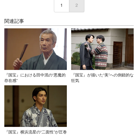
1
2
(current)
関連記事
『国宝』における田中泯の“悪魔的
『国宝』が描いた“美”への倒錯的な
存在感”
狂気
『国宝』横浜流星の“二面性”が圧巻