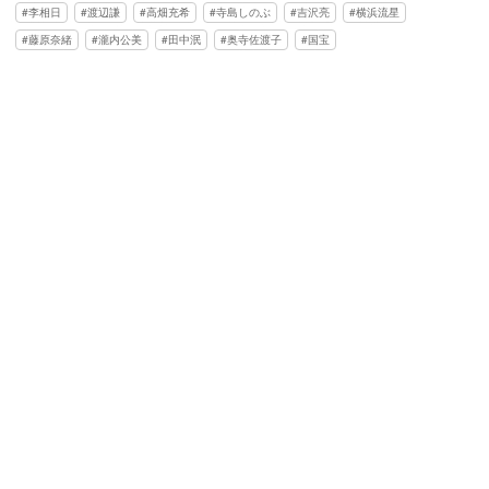
李相日
渡辺謙
高畑充希
寺島しのぶ
吉沢亮
横浜流星
藤原奈緒
瀧内公美
田中泯
奥寺佐渡子
国宝