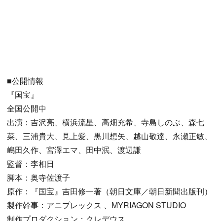
■公開情報
『国宝』
全国公開中
出演：吉沢亮、横浜流星、高畑充希、寺島しのぶ、森七
菜、三浦貴大、見上愛、黒川想矢、越山敬達、永瀬正敏、
嶋田久作、宮澤エマ、田中泯、渡辺謙
監督：李相日
脚本：奥寺佐渡子
原作：『国宝』吉田修一著（朝日文庫／朝日新聞出版刊）
製作幹事：アニプレックス 、MYRIAGON STUDIO
制作プロダクション：クレデウス