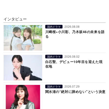
インタビュー
2026.08.08
国内ドラマ
川﨑桜×小川彩、乃木坂46の未来を語
る
2026.08.02
国内ドラマ
白石聖、デビュー10年目を迎えた現
在地
2026.07.29
国内ドラマ
関水渚の“絶対に諦めない”という決意