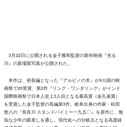
3月22日に公開される金子雅和監督の新作映画『光る
川』の新場面写真が公開された。
本作は、初長編となった『アルビノの木』が9カ国の映
画祭で20受賞、第2作『リング・ワンダリング』がインド
国際映画祭で日本人史上3人目となる最高賞（金孔雀賞）
を受賞した金子監督の長編第3作。岐阜出身の作家・松田
悠八の『長良川 スタンドバイミー一九五〇』を原作に、無
垢な少年の眼差しを通し、現代化への分岐点となる高度経