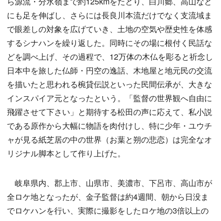
ら源流・分水嶺まで約125kmをたどり、白川郷、高山など
にも足を伸ばし、さらには長良川本流だけでなく支流域ま
で眼差しの対象を広げていき、土地の空気や歴史性を体感
するシナハンを繰り返した。同時にその場に根付く民話な
どを調べ上げ、その過程で、12万体の木仏を彫ると祈念し
日本中を旅した仏師・円空の逸話、木地屋と地元民の交流
を描いたと思われる椀貸伝説といった民間伝承が、大きな
インスパイア元となったという。「監督の世界観へ自由に
飛躍させて下さい」と期待する松田の声に応えて、私小説
である原作から大幅に物語を肉付けし、特に少年・ユウチ
ャが見る紙芝居の中の世界（お葉と朔の悲恋）は完全なオ
リジナル脚本として作り上げた。
岐阜県内、郡上市、山県市、美濃市、下呂市、高山市が
全ロケ地となったが、金子監督は約4週間、朝から日没ま
でロケハンを行い、実際に撮影をしたロケ地の3倍以上の