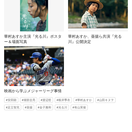
華村あすか主演『光る川』ポスタ
華村あすか、葵揚ら共演『光る
ー＆場面写真
川』公開決定
映画から学ぶメジャーリーグ事情
安田顕
堀部圭亮
渡辺哲
根岸季衣
華村あすか
山田キヌヲ
足立智充
葵揚
金子雅和
光る川
有山実俊