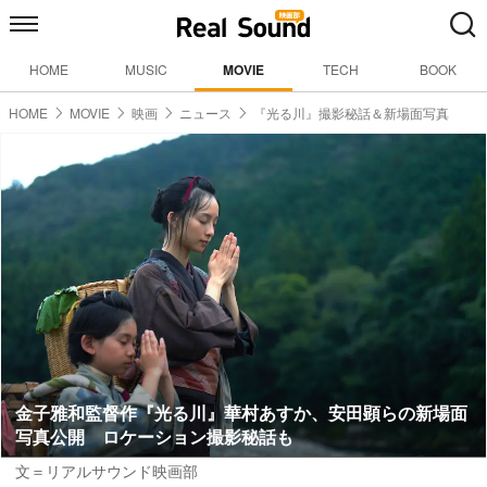
HOME
MUSIC
MOVIE
TECH
BOOK
HOME
MOVIE
映画
ニュース
『光る川』撮影秘話＆新場面写真
金子雅和監督作『光る川』華村あすか、安田顕らの新場面
写真公開 ロケーション撮影秘話も
文＝リアルサウンド映画部