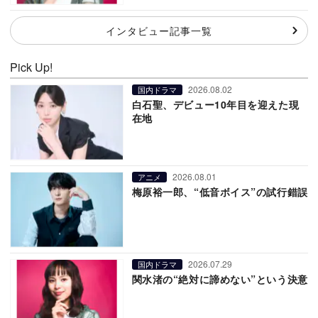
インタビュー記事一覧
Pick Up!
2026.08.02
国内ドラマ
白石聖、デビュー10年目を迎えた現
在地
2026.08.01
アニメ
梅原裕一郎、“低音ボイス”の試行錯誤
2026.07.29
国内ドラマ
関水渚の“絶対に諦めない”という決意