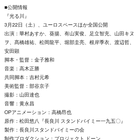
■公開情報
『光る川』
3月22日（土）、ユーロスペースほか全国公開
出演：華村あすか、葵揚、有山実俊、足立智充、山田キヌ
ヲ、髙橋雄祐、松岡龍平、堀部圭亮、根岸季衣、渡辺哲、
安田顕
脚本・監督：金子雅和
音楽：高木正勝
共同脚本：吉村元希
美術監督：部谷京子
撮影：山田達也
音響：黄永昌
OPアニメーション：高橋昂也
原作：松田悠八『長良川 スタンドバイミー一九五〇』
製作：長良川スタンドバイミーの会
制作プロダクション：プロジェクト ドーン