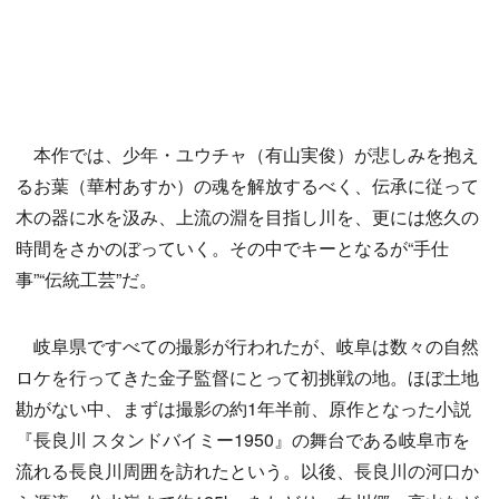
本作では、少年・ユウチャ（有山実俊）が悲しみを抱え
るお葉（華村あすか）の魂を解放するべく、伝承に従って
木の器に水を汲み、上流の淵を目指し川を、更には悠久の
時間をさかのぼっていく。その中でキーとなるが“手仕
事”“伝統工芸”だ。
岐阜県ですべての撮影が行われたが、岐阜は数々の自然
ロケを行ってきた金子監督にとって初挑戦の地。ほぼ土地
勘がない中、まずは撮影の約1年半前、原作となった小説
『長良川 スタンドバイミー1950』の舞台である岐阜市を
流れる長良川周囲を訪れたという。以後、長良川の河口か