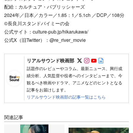
配給：カルチュア・パブリッシャーズ
2024年／日本／カラー／1.85：1／5.1ch ／DCP／108分
©長良川スタンドバイミーの会
公式サイト：culture-pub.jp/hikarukawa/
公式X（旧Twitter）：@re_river_movie
Follow on SNS
Follow on SNS
Follow on SN
Author web 
リアルサウンド映画部
話題作のレビューやコラム、最新ニュース、興行成
績分析、人気監督や役者へのインタビューまで、今
観るべき映画やドラマ、アニメなどのヒントとなる
記事をお届けします。
リアルサウンド映画部の記事一覧はこちら
関連記事