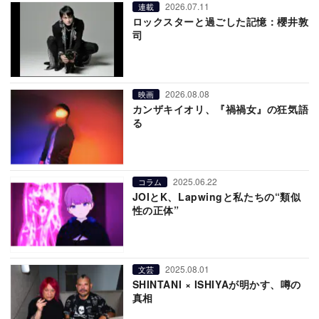
2026.07.11
連載
ロックスターと過ごした記憶：櫻井敦
司
2026.08.08
映画
カンザキイオリ、『禍禍女』の狂気語
る
2025.06.22
コラム
JOIとK、Lapwingと私たちの“類似
性の正体”
2025.08.01
文芸
SHINTANI × ISHIYAが明かす、噂の
真相