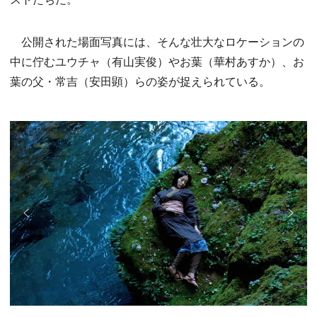
公開された場面写真には、そんな壮大なロケーションの
中に佇むユウチャ（有山実俊）やお葉（華村あすか）、お
葉の父・常吉（安田顕）らの姿が捉えられている。