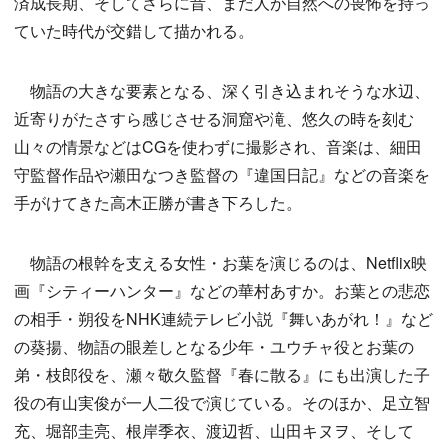
済成長期、そしてさらに昔、まだ人が自然への畏怖を持っ
ていた時代が交錯して描かれる。
物語の大きな要素となる、深く引き込まれそうな水辺、
近寄りがたさすら感じさせる洞窟や滝、悠久の時を刻む
山々の情景などはCGを使わずに撮影され、音楽は、細田
守監督作品や瀬田なつき監督の『違国日記』などの音楽を
手がけてきた高木正勝が書き下ろした。
物語の根幹を支える女性・お葉を演じるのは、Netflix映
画『シティーハンター』などの華村あすか。お葉との悲恋
の相手・朔役をNHK連続テレビ小説『舞いあがれ！』など
の葵揚、物語の眼差しとなる少年・ユウチャ役とお葉の
弟・枝郎役を、瀬々敬久監督『春に散る』にも出演した子
役の有山実俊が一人二役で演じている。そのほか、足立智
充、堀部圭亮、根岸季衣、渡辺哲、山田キヌヲ、そして