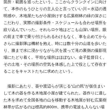
箇所・範囲を巡ったという。ここからクランクインに向け
て、本作のもうひとりの主人公と言っていい川＝水辺の透
明感や、木地屋たちが小屋掛けする広葉樹林の緑の深さに
こだわり、実際の撮影条件・スケジュールも合わせ場所を
絞り込んでいった。それらロケ地はどこも山深い場所。眼
の前まで車で乗り付けられるわけもなく、車を止めてから
さらに撮影隊は機材を抱え、時には数十分の山道を歩いた
り、膝まで水に浸かりながら沢を渡って滝の裏側の撮影現
場にたどり着く。平坦な場所はほぼない。金子監督日く、
その土地・その場所の空気を体感した上で役として存在す
ることをキャストたちに求めたという。
撮影にあたり、葵や渡辺らが演じる“山の民”が仮住まい
して木の器を作る木地屋小屋が建てられた。器作りに適し
た木を求めて全国各地の山を移動する木地屋が好む広葉樹
林帯が広がるのは標高約800m、携帯の電波も入らない場