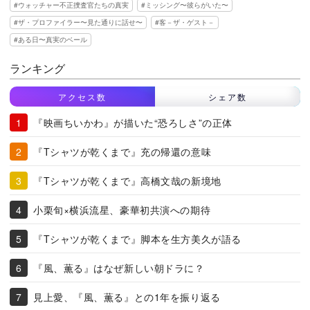
ウォッチャー不正捜査官たちの真実
ミッシング〜彼らがいた〜
ザ・プロファイラー〜見た通りに話せ〜
客－ザ・ゲスト－
ある日〜真実のベール
ランキング
アクセス数
シェア数
『映画ちいかわ』が描いた“恐ろしさ”の正体
『Tシャツが乾くまで』充の帰還の意味
『Tシャツが乾くまで』高橋文哉の新境地
小栗旬×横浜流星、豪華初共演への期待
『Tシャツが乾くまで』脚本を生方美久が語る
『風、薫る』はなぜ新しい朝ドラに？
見上愛、『風、薫る』との1年を振り返る