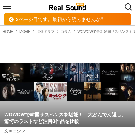
2ページ目です。最初から読みませんか?
HOME
MUSIC
MOVIE
TECH
BOOK
HOME
MOVIE
海外ドラマ
コラム
WOWOWで最新韓国サスペンスを
WOWOWで韓国サスペンスを堪能！ 大どんでん返し、
驚愕のラストなど注目8作品を比較
文＝ヨシン