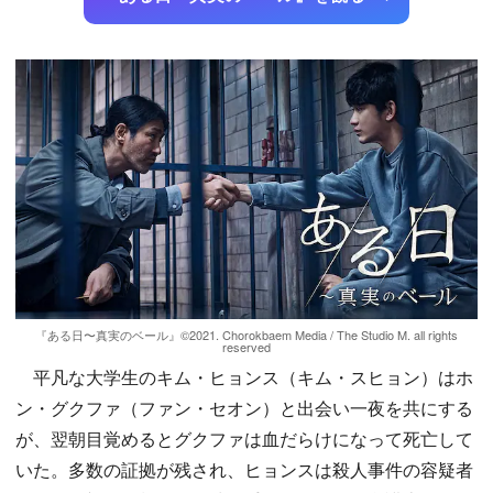
『ある日〜真実のベール』©️2021. Chorokbaem Media / The Studio M. all rights
reserved
平凡な大学生のキム・ヒョンス（キム・スヒョン）はホ
ン・グクファ（ファン・セオン）と出会い一夜を共にする
が、翌朝目覚めるとグクファは血だらけになって死亡して
いた。多数の証拠が残され、ヒョンスは殺人事件の容疑者