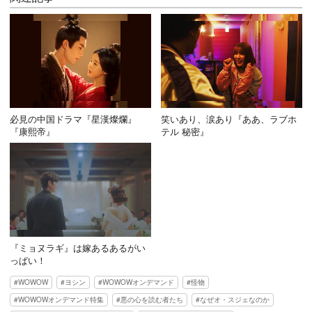
必見の中国ドラマ『星漢燦爛』
笑いあり、涙あり『ああ、ラブホ
『康熙帝』
テル 秘密』
『ミョヌラギ』は嫁あるあるがい
っぱい！
WOWOW
ヨシン
WOWOWオンデマンド
怪物
WOWOWオンデマンド特集
悪の心を読む者たち
なぜオ・スジェなのか