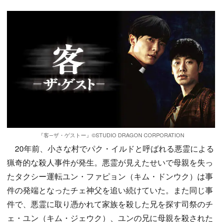
『客―ザ・ゲストー』©️STUDIO DRAGON CORPORATION
20年前、小さな村でパク・イルドと呼ばれる悪霊による
猟奇的な殺人事件が発生。悪霊が見えたせいで母親を失っ
たタクシー運転ユン・ファピョン（キム・ドンウク）は事
件の発端となったチェ神父を追い続けていた。また同じ事
件で、悪霊に取り憑かれて家族を殺した兄を探す司祭のチ
ェ・ユン（キム・ジェウク）、ユンの兄に母親を殺された