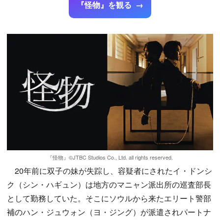
『怪物』を観る
『怪物』©️JTBC Studios Co., Ltd. all rights reserved.
20年前に双子の妹が失踪し、容疑者にされたイ・ドンシ
ク（シン・ハギュン）は地方のマニャン派出所の巡査部長
として勤務していた。そこにソウルから来たエリート警部
補のハン・ジュウォン（ヨ・ジング）が派遣されパートナ