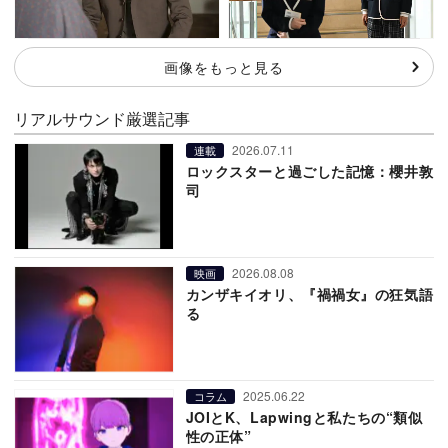
画像をもっと見る
リアルサウンド厳選記事
2026.07.11
連載
ロックスターと過ごした記憶：櫻井敦
司
2026.08.08
映画
カンザキイオリ、『禍禍女』の狂気語
る
2025.06.22
コラム
JOIとK、Lapwingと私たちの“類似
性の正体”