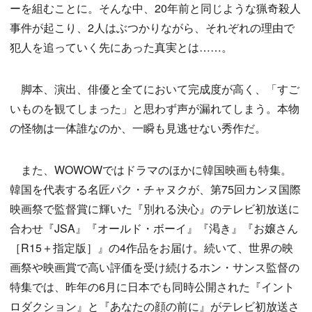
ーを組むことに。そんな中、20年前と同じような猟奇殺人
事件が起こり、2人はぶつかりながら、それぞれの理由で
犯人を追っていく先にあった真実とは……。
脚本、演出、俳優と全てにおいて完成度が高く、「すご
いものを観てしまった」と思わず声が漏れてしまう。本物
の怪物は一体誰なのか、一瞬も見逃せない秀作だ。
また、WOWOWではドラマのほかに韓国映画も特集。
韓国を代表する名匠パク・チャヌクが、第75回カンヌ国際
映画祭で監督賞に輝いた『別れる決心』のテレビ初放送に
合わせ『JSA』『オールド・ボーイ』『渇き』『お嬢さん
［R15＋指定版］』の4作品をお届け。続いて、世界の映
画祭や映画賞で高い評価を受け続けるホン・サンス監督の
特集では、昨年の6月に日本でも同時公開された『イント
ロダクション』と『あなたの顔の前に』がテレビ初放送さ