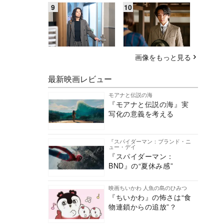
画像をもっと見る
最新映画レビュー
モアナと伝説の海
『モアナと伝説の海』実
写化の意義を考える
『スパイダーマン：ブランド・ニ
ュー・デイ
『スパイダーマン：
BND』の“夏休み感”
映画ちいかわ 人魚の島のひみつ
『ちいかわ』の怖さは“食
物連鎖からの追放”？