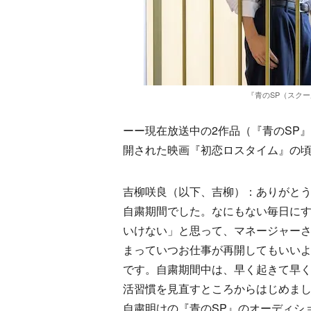
『青のSP（スクー
ーー現在放送中の2作品（『青のSP』
開された映画『初恋ロスタイム』の
吉柳咲良（以下、吉柳）：ありがと
自粛期間でした。なにもない毎日に
いけない」と思って、マネージャー
まっていつお仕事が再開してもいい
です。自粛期間中は、早く起きて早
活習慣を見直すところからはじめま
自粛明けの『青のSP』のオーディシ