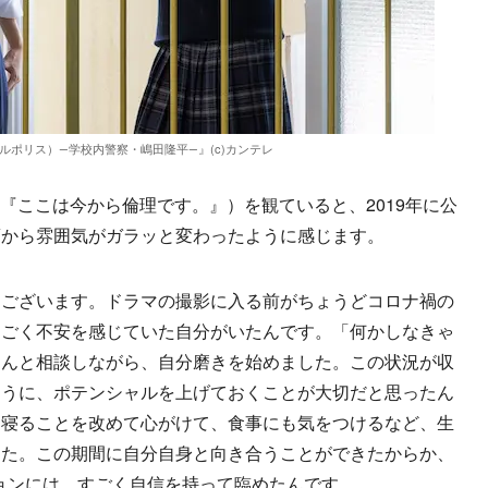
ルポリス）―学校内警察・嶋田隆平―』(c)カンテレ
『ここは今から倫理です。』）を観ていると、2019年に公
頃から雰囲気がガラッと変わったように感じます。
うございます。ドラマの撮影に入る前がちょうどコロナ禍の
すごく不安を感じていた自分がいたんです。「何かしなきゃ
さんと相談しながら、自分磨きを始めました。この状況が収
ように、ポテンシャルを上げておくことが大切だと思ったん
く寝ることを改めて心がけて、食事にも気をつけるなど、生
した。この期間に自分自身と向き合うことができたからか、
ョンには、すごく自信を持って臨めたんです。