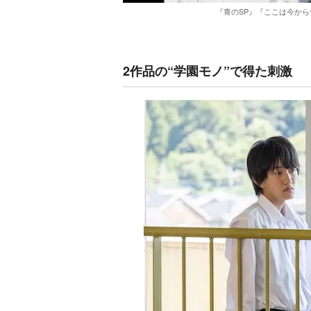
『青のSP』『ここは今か
2作品の“学園モノ”で得た刺激