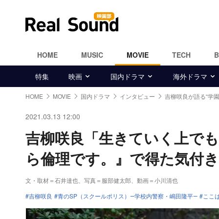
HOME
MUSIC
MOVIE
TECH
特集
映画
国内ドラマ
海外ドラマ
HOME
MOVIE
国内ドラマ
インタビュー
吉柳咲良が語る“学
2021.03.13 12:00
吉柳咲良「生きていく上でも
ら倫理です。』で得た気付き
文・取材＝石井達也、写真＝服部健太郎、動画＝小川清也
吉柳咲良
青のSP（スクールポリス）―学校内警察・嶋田隆平―
ここ