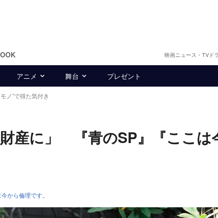
BOOK
映画ニュース・TVド
アニメ
舞台
プレゼント
園モノ”で得た気付き
財産に」 『青のSP』『ここは
は今から倫理です。