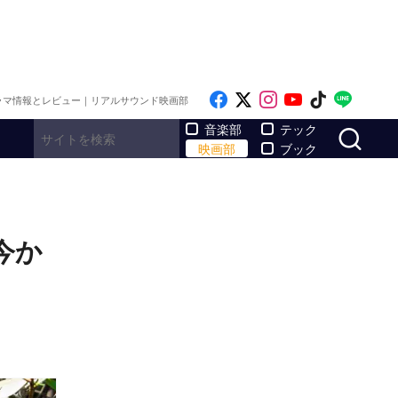
Like on Facebook
Follow on x
Follow on Inst
Follow on Y
Follow on
Follo
ラマ情報とレビュー｜リアルサウンド映画部
サ
音楽部
テック
映画部
ブック
今か