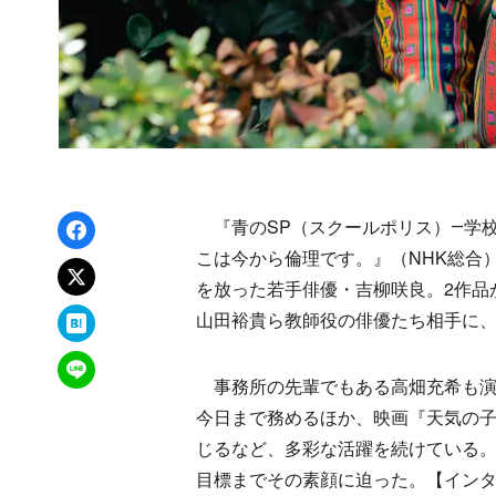
Facebookでシェア
『青のSP（スクールポリス）―学
こは今から倫理です。』（NHK総合
xでポスト
を放った若手俳優・吉柳咲良。2作品
はてなブックマーク
山田裕貴ら教師役の俳優たち相手に
LINEで送る
事務所の先輩でもある高畑充希も演じ
今日まで務めるほか、映画『天気の
じるなど、多彩な活躍を続けている
目標までその素顔に迫った。【イン