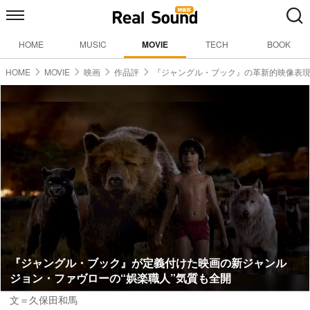
HOME
MUSIC
MOVIE
TECH
BOOK
HOME
MOVIE
映画
作品評
『ジャングル・ブック』の革新的映像表
『ジャングル・ブック』が定義付けた映画の新ジャンル
ジョン・ファヴローの“娯楽職人”気質も全開
文＝久保田和馬