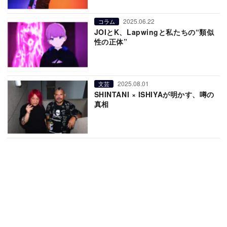
2025.06.22
コラム
JOIとK、Lapwingと私たちの“類似
性の正体”
2025.08.01
文芸
SHINTANI × ISHIYAが明かす、噂の
真相