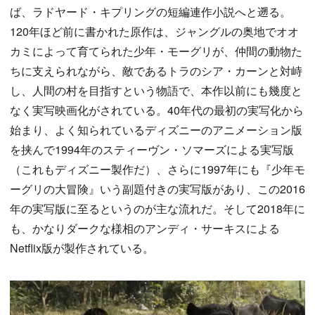
ば、ラドヤード・キプリングの短編連作小説へと遡る。
120年ほど前に書かれた原作は、ジャングルの奥地でオオ
カミによって育てられた少年・モーグリが、仲間の動物た
ちに支えられながら、敵であるトラのシア・カーンと対峙
し、人間の村を目指すという物語で、本作以前にも幾度と
なく実写映画化がされている。40年代の最初の実写化から
始まり、よく知られているディズニーのアニメーション版
を挟んで1994年のスティーヴン・ソマーズによる実写版
（これもディズニー製作だ）、さらに1997年にも『少年モ
ーグリの大冒険』いう副題付きの実写版があり、この2016
年の実写版に至るというのが主な流れだ。そして2018年に
も、かなりダークな様相のアンディ・サーキスによる
Netflix版が製作されている。