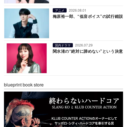
2026.08.01
アニメ
梅原裕一郎、“低音ボイス”の試行錯誤
2026.07.29
国内ドラマ
関水渚の“絶対に諦めない”という決意
blueprint book store