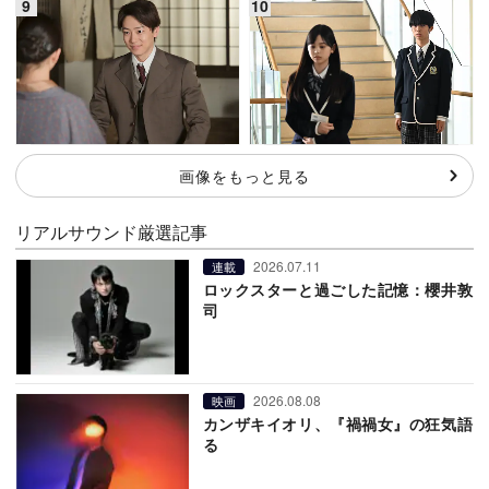
画像をもっと見る
リアルサウンド厳選記事
2026.07.11
連載
ロックスターと過ごした記憶：櫻井敦
司
2026.08.08
映画
カンザキイオリ、『禍禍女』の狂気語
る