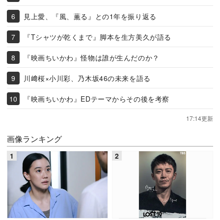
見上愛、『風、薫る』との1年を振り返る
『Tシャツが乾くまで』脚本を生方美久が語る
『映画ちいかわ』怪物は誰が生んだのか？
川﨑桜×小川彩、乃木坂46の未来を語る
『映画ちいかわ』EDテーマからその後を考察
17:14更新
画像ランキング