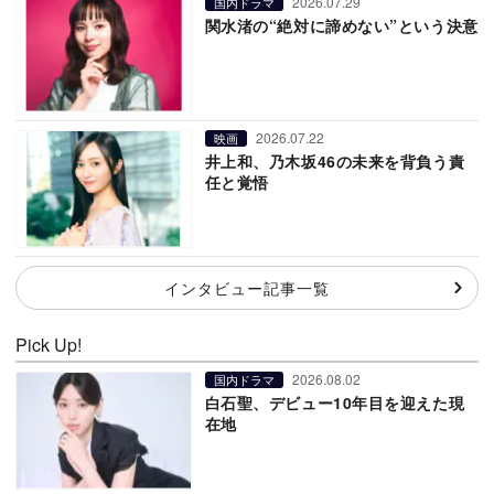
2026.07.29
国内ドラマ
関水渚の“絶対に諦めない”という決意
2026.07.22
映画
井上和、乃木坂46の未来を背負う責
任と覚悟
インタビュー記事一覧
Pick Up!
2026.08.02
国内ドラマ
白石聖、デビュー10年目を迎えた現
在地