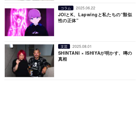
2025.06.22
コラム
JOIとK、Lapwingと私たちの“類似
性の正体”
2025.08.01
文芸
SHINTANI × ISHIYAが明かす、噂の
真相