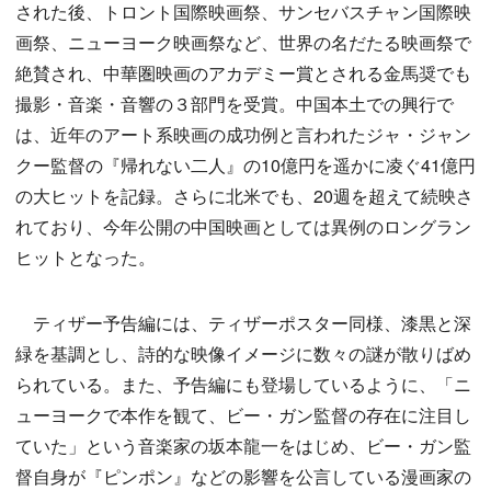
された後、トロント国際映画祭、サンセバスチャン国際映
画祭、ニューヨーク映画祭など、世界の名だたる映画祭で
絶賛され、中華圏映画のアカデミー賞とされる金馬奨でも
撮影・音楽・音響の３部門を受賞。中国本土での興行で
は、近年のアート系映画の成功例と言われたジャ・ジャン
クー監督の『帰れない二人』の10億円を遥かに凌ぐ41億円
の大ヒットを記録。さらに北米でも、20週を超えて続映さ
れており、今年公開の中国映画としては異例のロングラン
ヒットとなった。
ティザー予告編には、ティザーポスター同様、漆黒と深
緑を基調とし、詩的な映像イメージに数々の謎が散りばめ
られている。また、予告編にも登場しているように、「ニ
ューヨークで本作を観て、ビー・ガン監督の存在に注目し
ていた」という音楽家の坂本龍一をはじめ、ビー・ガン監
督自身が『ピンポン』などの影響を公言している漫画家の