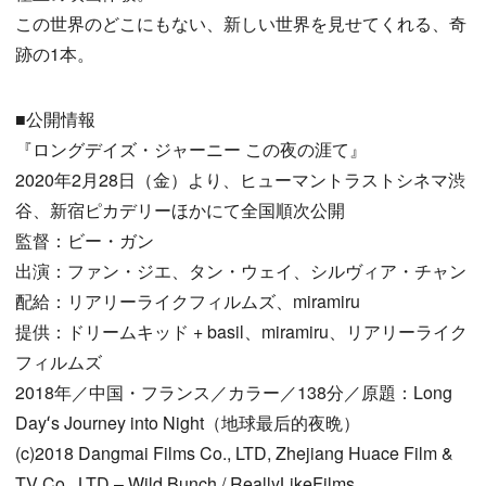
この世界のどこにもない、新しい世界を見せてくれる、奇
跡の1本。
■公開情報
『ロングデイズ・ジャーニー この夜の涯て』
2020年2月28日（金）より、ヒューマントラストシネマ渋
谷、新宿ピカデリーほかにて全国順次公開
監督：ビー・ガン
出演：ファン・ジエ、タン・ウェイ、シルヴィア・チャン
配給：リアリーライクフィルムズ、miramiru
提供：ドリームキッド + basil、miramiru、リアリーライク
フィルムズ
2018年／中国・フランス／カラー／138分／原題：Long
Dayʻs Journey into Night（地球最后的夜晩）
(c)2018 Dangmai Films Co., LTD, Zhejiang Huace Film &
TV Co., LTD – Wild Bunch / ReallyLikeFilms