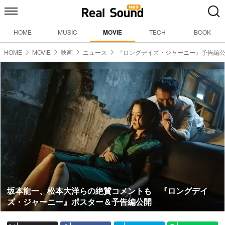
HOME
MUSIC
MOVIE
TECH
BOOK
HOME
MOVIE
映画
ニュース
『ロングデイズ・ジャーニー』予告編
坂本龍一、松本大洋らの絶賛コメントも 『ロングデイ
ズ・ジャーニー』ポスター＆予告編公開