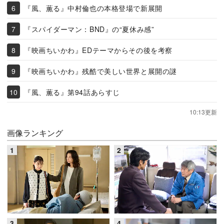
『風、薫る』中村倫也の本格登場で新展開
『スパイダーマン：BND』の“夏休み感”
『映画ちいかわ』EDテーマからその後を考察
『映画ちいかわ』残酷で美しい世界と展開の謎
『風、薫る』第94話あらすじ
10:13更新
画像ランキング