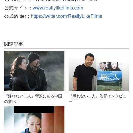
公式サイト：
www.reallylikefilms.com
公式twitter：
https://twitter.com/ReallyLikeFilms
関連記事
『帰れない二人』背景にある中国
『帰れない二人』監督インタビュ
の変化
ー