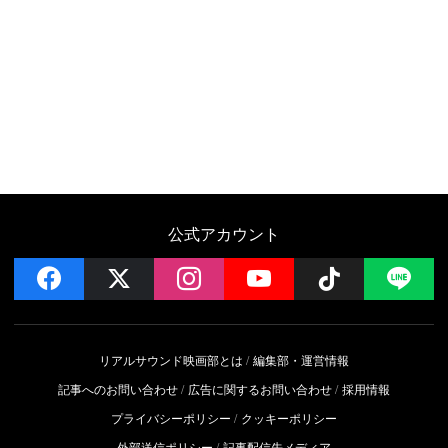
公式アカウント
facebook
x
instagram
YouTube
Follow on 
LI
リアルサウンド映画部とは
編集部・運営情報
記事へのお問い合わせ
広告に関するお問い合わせ
採用情報
プライバシーポリシー
クッキーポリシー
外部送信ポリシー
記事配信先メディア