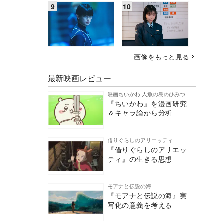
画像をもっと見る
最新映画レビュー
映画ちいかわ 人魚の島のひみつ
『ちいかわ』を漫画研究
＆キャラ論から分析
借りぐらしのアリエッティ
『借りぐらしのアリエッ
ティ』の生きる思想
モアナと伝説の海
『モアナと伝説の海』実
写化の意義を考える