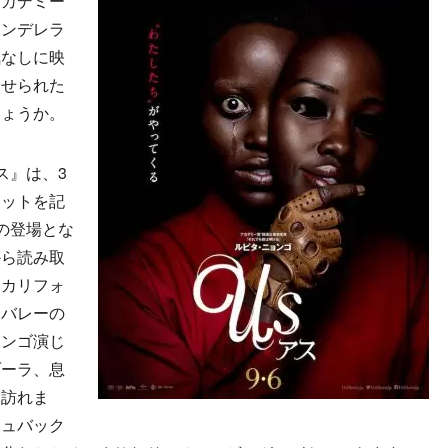
アカデミー
シンデレラ
気なしに映
見せられた
しょうか。
ス』は、3
ヒットを記
の登場とな
から読み取
るカリフォ
ンバレーの
ョンゴ演じ
ゾーラ、息
に訪れま
シュバック