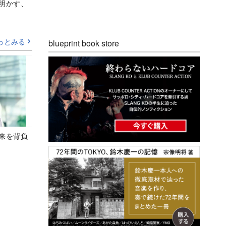
Aが明かす、
っとみる
blueprint book store
未来を背負