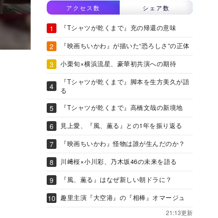
アクセス数
シェア数
『Tシャツが乾くまで』充の帰還の意味
『映画ちいかわ』が描いた“恐ろしさ”の正体
小栗旬×横浜流星、豪華初共演への期待
『Tシャツが乾くまで』脚本を生方美久が語
る
『Tシャツが乾くまで』高橋文哉の新境地
見上愛、『風、薫る』との1年を振り返る
『映画ちいかわ』怪物は誰が生んだのか？
川﨑桜×小川彩、乃木坂46の未来を語る
『風、薫る』はなぜ新しい朝ドラに？
趣里主演『大空港』の『相棒』オマージュ
21:13更新