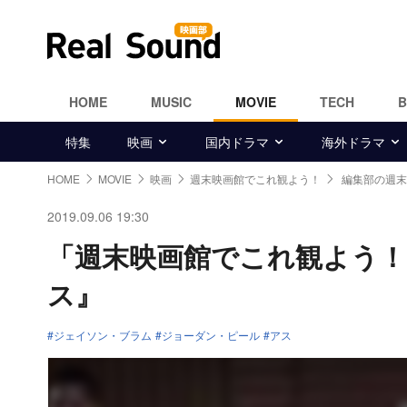
HOME
MUSIC
MOVIE
TECH
特集
映画
国内ドラマ
海外ドラマ
HOME
MOVIE
映画
週末映画館でこれ観よう！
編集部の週末
2019.09.06 19:30
「週末映画館でこれ観よう！
ス』
ジェイソン・ブラム
ジョーダン・ピール
アス