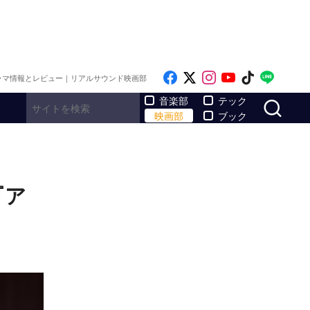
Like on Facebook
Follow on x
Follow on Inst
Follow on Y
Follow on
Follo
ラマ情報とレビュー｜リアルサウンド映画部
サ
音楽部
テック
映画部
ブック
『ア