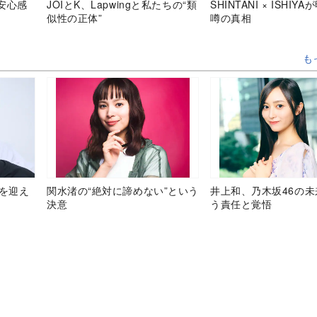
安心感
JOIとK、Lapwingと私たちの“類
SHINTANI × ISHIY
似性の正体”
噂の真相
も
目を迎え
関水渚の“絶対に諦めない”という
井上和、乃木坂46の
決意
う責任と覚悟