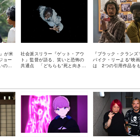
s』が米
社会派スリラー『ゲット・アウ
『ブラック・クランズ
ジョー
ト』監督が語る、笑いと恐怖の
パイク・リーよる“映画
いの原
共通点 「どちらも“死と向き合
は 2つの引用作品を
う”のに必要な感情」