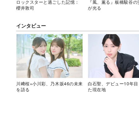
ロックスターと過ごした記憶：
『風、薫る』板橋駿谷の
櫻井敦司
が光る
インタビュー
川﨑桜×小川彩、乃木坂46の未来
白石聖、デビュー10年
を語る
た現在地