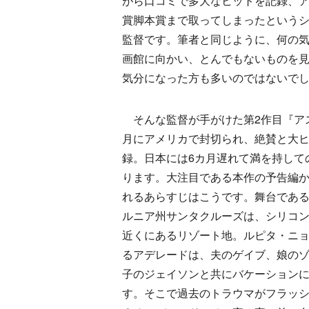
がら口コミで多大なヒットを記録、
賞脚本賞まで取ってしまったという
監督です。筆者と同じように、何の
画館に向かい、とんでもないものを
気分になった方も多いのではないで
そんな監督が手がけた第2作目『ア
月にアメリカで封切られ、絶賛と大
録。日本には6カ月遅れて満を持して
ります。大注目である本作の予告編
れるあらすじはこうです。舞台であ
ルニア州サンタクルーズは、シリコ
近くにあるリゾート地。ルピタ・ニ
るアデレードは、夫のゲイブ、娘の
子のジェイソンと共にバケーション
す。そこで過去のトラウマがフラッ