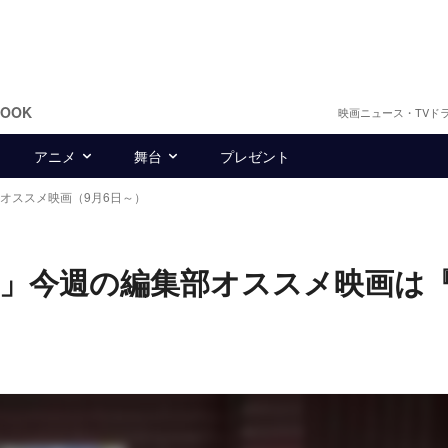
BOOK
映画ニュース・TVド
アニメ
舞台
プレゼント
オススメ映画（9月6日～）
」今週の編集部オススメ映画は