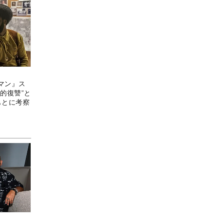
マン』ス
的復讐”と
もとに考察