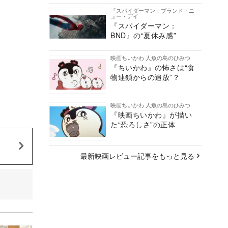
『スパイダーマン：ブランド・ニ
ュー・デイ
『スパイダーマン：
BND』の“夏休み感”
映画ちいかわ 人魚の島のひみつ
『ちいかわ』の怖さは“食
物連鎖からの追放”？
映画ちいかわ 人魚の島のひみつ
『映画ちいかわ』が描い
た“恐ろしさ”の正体
最新映画レビュー記事をもっと見る