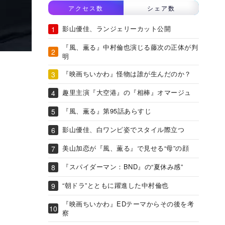
アクセス数
シェア数
影山優佳、ランジェリーカット公開
『風、薫る』中村倫也演じる藤次の正体が判
明
『映画ちいかわ』怪物は誰が生んだのか？
趣里主演『大空港』の『相棒』オマージュ
『風、薫る』第95話あらすじ
影山優佳、白ワンピ姿でスタイル際立つ
美山加恋が『風、薫る』で見せる“母”の顔
『スパイダーマン：BND』の“夏休み感”
“朝ドラ”とともに躍進した中村倫也
『映画ちいかわ』EDテーマからその後を考
察