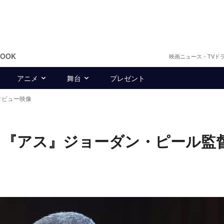
BOOK
映画ニュース・TVド
アニメ
舞台
プレゼント
タビュー映像
 『アス』ジョーダン・ピール監