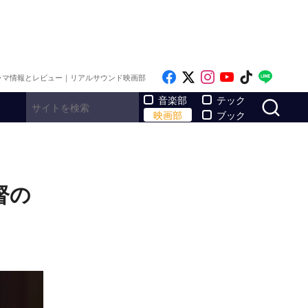
Like on Facebook
Follow on x
Follow on Inst
Follow on Y
Follow on
Follo
ラマ情報とレビュー｜リアルサウンド映画部
サ
音楽部
テック
映画部
ブック
督の