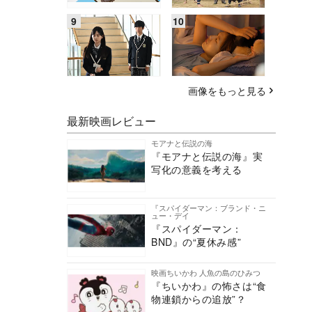
画像をもっと見る
最新映画レビュー
モアナと伝説の海
『モアナと伝説の海』実
写化の意義を考える
『スパイダーマン：ブランド・ニ
ュー・デイ
『スパイダーマン：
BND』の“夏休み感”
映画ちいかわ 人魚の島のひみつ
『ちいかわ』の怖さは“食
物連鎖からの追放”？