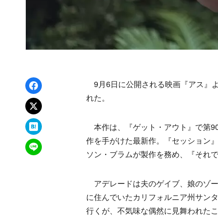
Facebookでシェア
9月6日に公開される映画『アス』
れた。
xでポスト
はてなブックマーク
本作は、『ゲット・アウト』で第9
作を手がけた最新作。『セッション
LINEで送る
ソン・ブラムが製作を務め、『それ
アデレードは夫のゲイブ、娘のゾー
に住んでいたカリフォルニア州サン
行くが、不気味な偶然に見舞われた