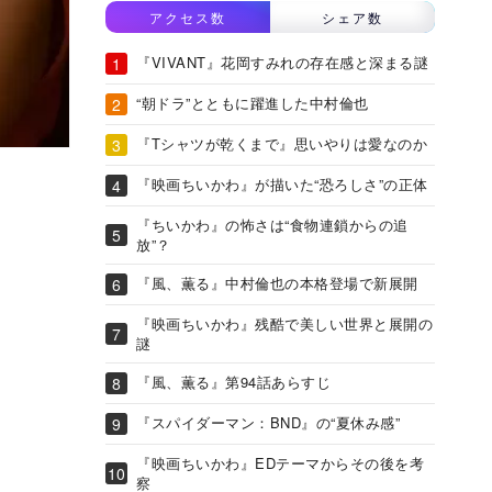
アクセス数
シェア数
『VIVANT』花岡すみれの存在感と深まる謎
“朝ドラ”とともに躍進した中村倫也
『Tシャツが乾くまで』思いやりは愛なのか
『映画ちいかわ』が描いた“恐ろしさ”の正体
『ちいかわ』の怖さは“食物連鎖からの追
放”？
『風、薫る』中村倫也の本格登場で新展開
『映画ちいかわ』残酷で美しい世界と展開の
謎
『風、薫る』第94話あらすじ
『スパイダーマン：BND』の“夏休み感”
『映画ちいかわ』EDテーマからその後を考
察