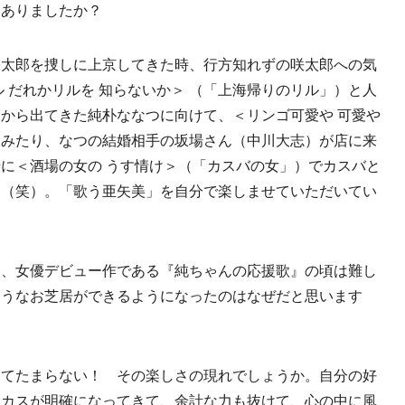
はありましたか？
咲太郎を捜しに上京してきた時、行方知れずの咲太郎への気
 だれかリルを 知らないか＞ （「上海帰りのリル」）と人
から出てきた純朴ななつに向けて、＜リンゴ可愛や 可愛や
てみたり、なつの結婚相手の坂場さん（中川大志）が店に来
に＜酒場の女の うす情け＞（「カスバの女」）でカスバと
り（笑）。「歌う亜矢美」を自分で楽しませていただいてい
は、女優デビュー作である『純ちゃんの応援歌』の頃は難し
ようなお芝居ができるようになったのはなぜだと思います
くてたまらない！ その楽しさの現れでしょうか。自分の好
ーカスが明確になってきて、余計な力も抜けて、心の中に風