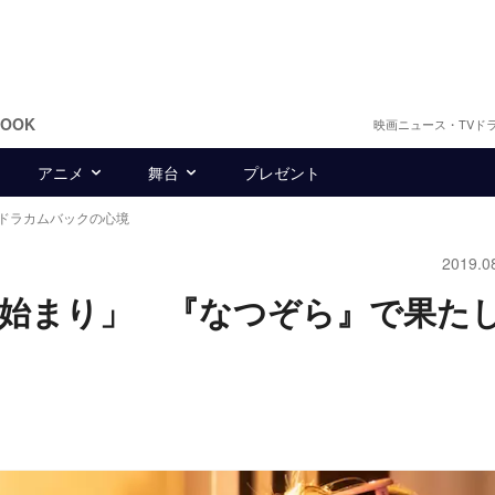
BOOK
映画ニュース・TVド
アニメ
舞台
プレゼント
ドラカムバックの心境
2019.0
の始まり」 『なつぞら』で果た