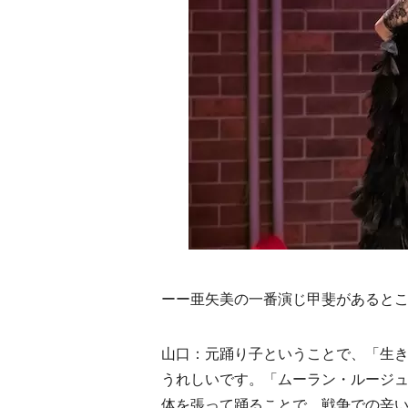
ーー亜矢美の一番演じ甲斐があると
山口：元踊り子ということで、「生
うれしいです。「ムーラン・ルージ
体を張って踊ることで、戦争での辛