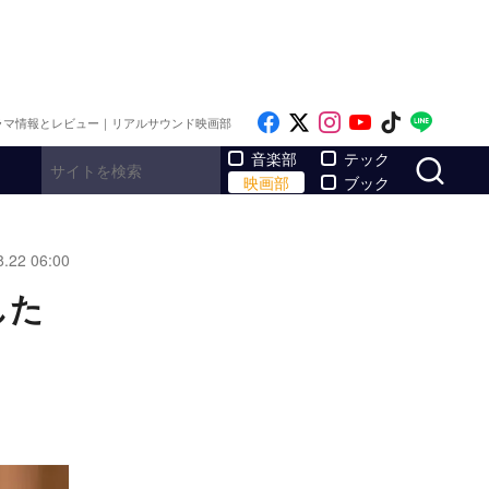
Like on Facebook
Follow on x
Follow on Inst
Follow on Y
Follow on
Follo
ラマ情報とレビュー｜リアルサウンド映画部
サ
音楽部
テック
映画部
ブック
8.22 06:00
した