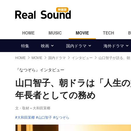
HOME
MUSIC
MOVIE
TECH
特集
映画
国内ドラマ
海外ドラマ
HOME
MOVIE
国内ドラマ
インタビュー
山口智子が語る、朝
『なつぞら』インタビュー
山口智子、朝ドラは「人生
年長者としての務め
文・取材＝大和田茉椰
大和田茉椰
山口智子
なつぞら