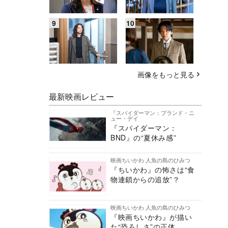
画像をもっと見る
最新映画レビュー
『スパイダーマン：ブランド・ニ
ュー・デイ
『スパイダーマン：
BND』の“夏休み感”
映画ちいかわ 人魚の島のひみつ
『ちいかわ』の怖さは“食
物連鎖からの追放”？
映画ちいかわ 人魚の島のひみつ
『映画ちいかわ』が描い
た“恐ろしさ”の正体