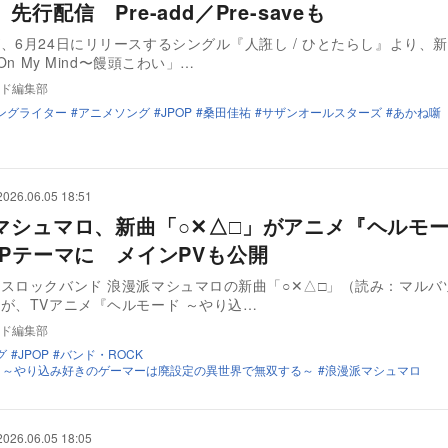
先行配信 Pre-add／Pre-saveも
、6月24日にリリースするシングル『人誑し / ひとたらし』より、
 On My Mind〜饅頭こわい」…
ド編集部
ングライター
アニメソング
JPOP
桑田佳祐
サザンオールスターズ
あかね噺
2026.06.05 18:51
マシュマロ、新曲「○✕△□」がアニメ『ヘルモ
OPテーマに メインPVも公開
スロックバンド 浪漫派マシュマロの新曲「○✕△□」（読み：マルバ
が、TVアニメ『ヘルモード ～やり込…
ド編集部
グ
JPOP
バンド・ROCK
 ～やり込み好きのゲーマーは廃設定の異世界で無双する～
浪漫派マシュマロ
2026.06.05 18:05