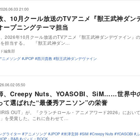
2026.06.03 21:00
教、10月クール放送のTVアニメ『獣王武神ダン
オープニングテーマ担当
、2026年10月クール放送のTVアニメ『獣王武神ダンデヴァイン』
マを担当する。 『獣王武神ダン…
ド編集部
アニメソング
JPOP
西川貴教
獣王武神ダンデヴァイン
26.06.02 05:50
、Creepy Nuts、YOASOBI、SiM……世界
って選ばれた“最優秀アニソン”の栄誉
IRIS OUT」が、『クランチロール・アニメアワード2026』におい
賞」を受賞した。これに合わせて…
ングライター
アニメソング
JPOP
米津玄師
SiM
Creepy Nuts
YOASOBI
ふ
HOP・R&B
バンド・ROCK