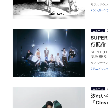
リアルサウン
シンガーソ
ニュース
SUPE
行配信
SUPER★
NUMBE
リアルサウン
アニメソン
ニュース
汐れい
「Cl