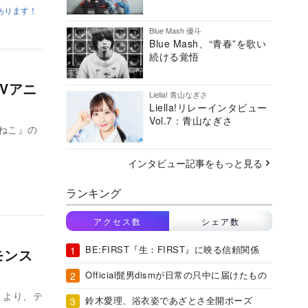
あります！
Blue Mash 優斗
Blue Mash、“青春”を歌い
続ける覚悟
Vアニ
Liella! 青山なぎさ
Liella!リレーインタビュー
Vol.7：青山なぎさ
ねこ』の
インタビュー記事をもっと見る
ランキング
アクセス数
シェア数
BE:FIRST『生：FIRST』に映る信頼関係
モンス
Official髭男dismが日常の只中に届けたもの
ね』より、テ
鈴木愛理、浴衣姿であざとさ全開ポーズ