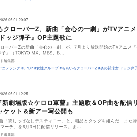
2026.06.01 20:07
ろクローバーZ、新曲「会心の一劇」がTVアニ
 ドッジ弾子』OP主題歌に
ローバーZの新曲「会心の一劇」が、7月より放送開始のTVアニメ『
子』（TOKYO MX、MBS、B…
ド編集部
アニメソング
JPOP
女性グループ
ももいろクローバーZ
炎の闘球女 ドッジ弾
2026.06.01 12:25
、『新劇場版☆ケロロ軍曹』主題歌＆OP曲を配信
ャケット＆新アー写公開も
新曲「貸しっぱなしデスティニー」と、粗品とタッグを組んだ「また
マーチ」を6月3日に配信リリース。ま…
ド編集部