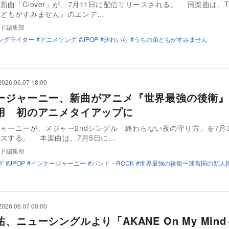
新曲「Clover」が、7月11日に配信リリースされる。 同楽曲は、
弟どもがすみません』のエンデ…
ド編集部
ングライター
アニメソング
JPOP
汐れいら
うちの弟どもがすみません
2026.06.07 18:00
ージャーニー、新曲がアニメ『世界最強の後衛』
用 初のアニメタイアップに
ャーニーが、メジャー2ndシングル「終わらない夜の守り方」を7月
スする。 本楽曲は、7月5日に…
ド編集部
グ
JPOP
インナージャーニー
バンド・ROCK
世界最強の後衛〜迷宮国の新人
2026.06.07 00:00
、ニューシングルより「AKANE On My Min