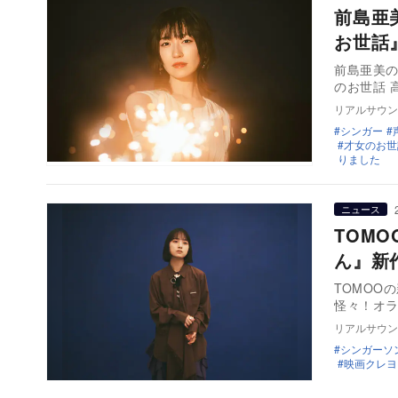
前島亜
お世話
前島亜美の
のお世話 
リアルサウン
シンガー
才女のお世
りました
ニュース
TOM
ん』新
TOMOO
怪々！オ
リアルサウン
シンガーソ
映画クレヨ