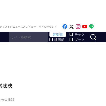
Like on Facebook
Follow on x
Follow on I
Follow o
Follo
ティストのニュースとレビュー｜リアルサウンド
サ
音楽部
テック
映画部
ブック
曲試聴映
い』の全曲試