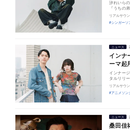
汐れいらの
『うちの
リアルサウン
シンガーソ
ニュース
インナ
ーマ起
インナージ
タルリリー
リアルサウン
アニメソン
ニュース
桑田佳祐