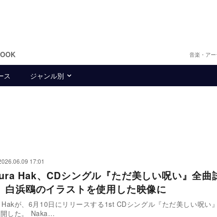
BOOK
音楽・アー
ース
ジャンル別
2026.06.09 17:01
mura Hak、CDシングル『ただ美しい呪い』全
 白浜鴎のイラストを使用した映像に
ra Hakが、6月10日にリリースする1st CDシングル『ただ美しい呪
開した。 Naka…