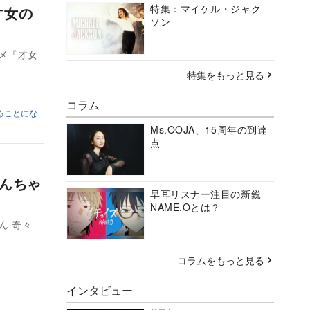
特集：マイケル・ジャク
才女の
ソン
メ『才女
特集をもっと見る
コラム
ることにな
Ms.OOJA、15周年の到達
点
しんちゃ
早耳リスナー注目の新鋭
NAME.Oとは？
ん 奇々
コラムをもっと見る
インタビュー