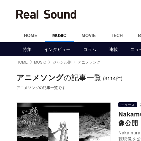
HOME
MUSIC
MOVIE
TECH
特集
インタビュー
コラム
連載
ニュ
HOME
MUSIC
ジャンル別
アニメソング
の記事一覧
アニメソング
(3114件)
アニメソングの記事一覧です
ニュース
Naka
像公開
Nakamu
聴映像を公