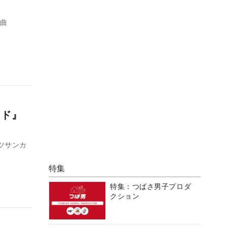
新曲
ード』
ツサンカ
特集
特集：つばさ男子プロダ
クション