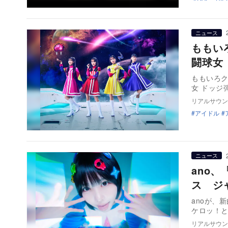
ニュース
ももい
闘球女
ももいろク
女 ドッジ弾
リアルサウン
アイドル
ニュース
ano
ス ジ
anoが、
ケロッ！と
リアルサウン