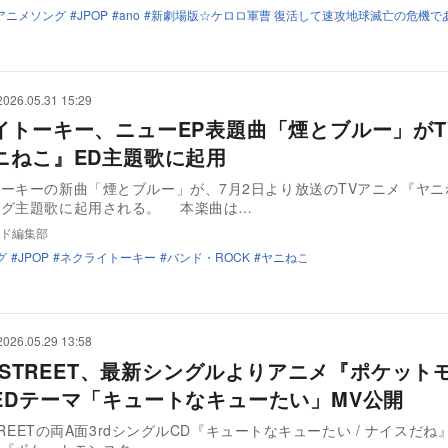
アニメソング
JPOP
ano
新劇場版☆ケロロ軍曹 復活して速攻地球滅亡の危機で
2026.05.31 15:29
イトーキー、ニューEP表題曲「煙とブルー」がT
ニねこ』ED主題歌に起用
ーキーの新曲「煙とブルー」が、7月2日より放送のTVアニメ『ヤニ
ング主題歌に起用される。 本楽曲は…
ド編集部
グ
JPOP
ネクライトーキー
バンド・ROCK
ヤニねこ
2026.05.29 13:58
E STREET、最新シングルよりアニメ『ポケット
EDテーマ「キュートなキューたい」MV公開
STREETの両A面3rdシングルCD『キュートなキューたい / ナイスだ