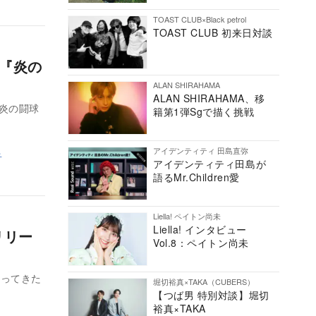
TOAST CLUB×Black petrol
TOAST CLUB 初来日対談
メ『炎の
ALAN SHIRAHAMA
ALAN SHIRAHAMA、移
炎の闘球
籍第1弾Sgで描く挑戦
アイデンティティ 田島直弥
子
アイデンティティ田島が
語るMr.Children愛
Liella! ペイトン尚未
Liella! インタビュー
リリー
Vol.8：ペイトン尚未
帰ってきた
堀切裕真×TAKA（CUBERS）
【つば男 特別対談】堀切
裕真×TAKA