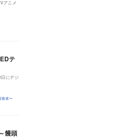
TVアニメ
EDテ
3日にデジ
探索者〜
d～饅頭