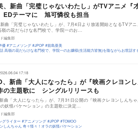
美、新曲「完璧じゃないわたし」がTVアニメ『
』EDテーマに 旭可憐役も担当
新曲「完璧じゃないわたし」が、7月4日より放送開始となるTVアニ
高嶺の花だらけな名門校で、学院一のお…
ド編集部
声優
アニメソング
JPOP
前島亜美
話 高嶺の花だらけな名門校で、学院一のお嬢様(生活能力皆無)を陰ながらお世話す
2026.06.04 17:18
OO、新曲「大人になったら」が『映画クレヨン
作の主題歌に シングルリリースも
の新曲「大人になったら」が、7月31日公開の『映画クレヨンしんちゃ
ラの妖怪バケ〜ション』の主題歌に決定…
ド編集部
ングライター
アニメソング
JPOP
TOMOO
ンしんちゃん 奇々怪々！オラの妖怪バケ〜ション