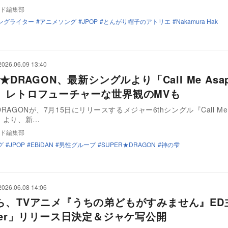
ド編集部
ングライター
アニメソング
JPOP
とんがり帽子のアトリエ
Nakamura Hak
2026.06.09 13:40
R★DRAGON、最新シングルより「Call Me As
 レトロフューチャーな世界観のMVも
DRAGONが、7月15日にリリースするメジャー6thシングル『Call Me A
R』より、新…
ド編集部
グ
JPOP
EBiDAN
男性グループ
SUPER★DRAGON
神の雫
2026.06.08 14:06
ら、TVアニメ『うちの弟どもがすみません』ED
over」リリース日決定＆ジャケ写公開