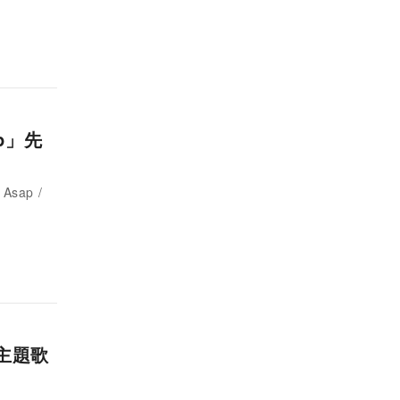
ap」先
sap /
主題歌