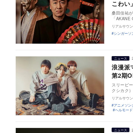
こわい」
桑田佳祐が
「AKANE
リアルサウン
シンガーソ
ニュース
浪漫派
第2期
スリーピー
クシカク）
リアルサウン
アニメソン
ヘルモード
ニュース