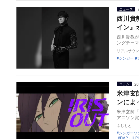
ニュース
西川貴
イン』
西川貴教が
ングテー
リアルサウン
シンガー
20
コラム
米津玄師
ンによ
米津玄師「
アニソン
ふじもと
シンガーソ
RAP・HIP