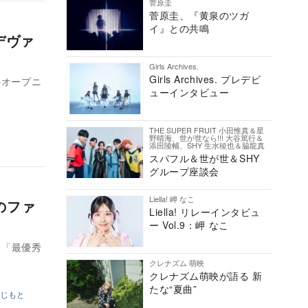
菅原圭
菅原圭、『黄泉のツガ
イ』との共鳴
デヴァ
Girls Archives.
Girls Archives. プレデビ
のオープニ
ューインタビュー
THE SUPER FRUIT 小田惟真＆星
野晴海、世が世なら!!! 大谷篤行＆
添田陵輔、SHY 生水稜也＆脇龍真
スパフル＆世が世＆SHY
グループ座談会
Liella! 岬 なこ
中のファ
Liella! リレーインタビュ
ー Vol.9：岬 なこ
て「最優秀
クレナズム 萌映
クレナズム萌映が語る 新
たな“夏曲”
じもと