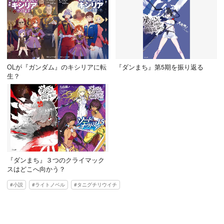
OLが『ガンダム』のキシリアに転
『ダンまち』第5期を振り返る
生？
『ダンまち』３つのクライマック
スはどこへ向かう？
小説
ライトノベル
タニグチリウイチ