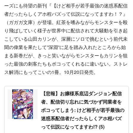
ーズにも待望の新刊『【けど相手が若手最強の迷惑系配信
者だったらしくアホ程バズって伝説になってますわ！？』
（ガガガ文庫）が登場。紅茶を嗜みながらモンスターを殴
り飛ばしていく様子が世界中に配信されて大騒動を引き起
こしている山田カリンが、深層にソロで挑むという前代未
聞の偉業を果たして”深淵”に足を踏み入れたところから始
まる新巻だが、きっと笑いながらモンスターもカリンを狙
った最強の刺客たちもボコってくれるに違いない。ストレ
ス解消にもってこいの1冊。10月20日発売。
【悲報】お嬢様系底辺ダンジョン配信
者、配信切り忘れに気づかず同業者を
ボコってしまう: けど相手が若手最強の
迷惑系配信者だったらしくアホ程バズ
って伝説になってますわ!? (5)