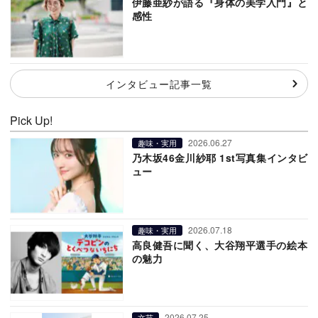
伊藤亜紗が語る『身体の美学入門』と
感性
インタビュー記事一覧
Pick Up!
2026.06.27
趣味・実用
乃木坂46金川紗耶 1st写真集インタビ
ュー
2026.07.18
趣味・実用
高良健吾に聞く、大谷翔平選手の絵本
の魅力
2026.07.25
文芸