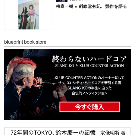
桜庭一樹 × 斜線堂有紀、競作を語る
blueprint book store