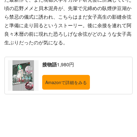
頃の忍野メメと貝木泥舟が、先輩で元締めの臥煙伊豆湖か
ら禁忌の儀式に誘われ、こちらはまだ女子高生の影縫余弦
と準備に走り回るというストーリー。後に余接を連れて阿
良々木暦の前に現れた恐ろしげな余弦がどのような女子高
生ぶりだったのが気になる。
接物語
1,980円
Amazonで詳細をみる