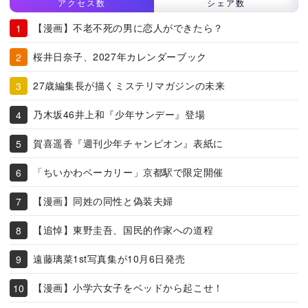
アクセス数
シェア数
【漫画】不老不死の男に恋人ができたら？
桜井日奈子、2027年カレンダーブック
27歳編集長が描くミステリマガジンの未来
乃木坂46井上和『少年サンデー』登場
賀喜遥香『週刊少年チャンピオン』表紙に
「ちいかわベーカリー」京都駅で限定開催
【漫画】同姓の同性と偽装夫婦
【追悼】東野圭吾、国民的作家への道程
遠藤璃菜1st写真集が10月6日発売
【漫画】小学六女子をベッドから起こせ！