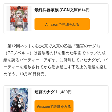
最終兵器家族 (GCN文庫)
814円
Amazonで詳細をみる
第12回ネット小説大賞で入賞の乙黒『迷宮のナダ1』
（GCノベルス）は冒険者の卵を集めた学園でトップの成
績を誇るパーティー「アギヤ」に所属していたナダが、パ
ーティーを追放されてから巻き起こす下剋上的活躍を楽し
めそう。10月30日発売。
迷宮のナダ 1
1,430円
Amazonで詳細をみる