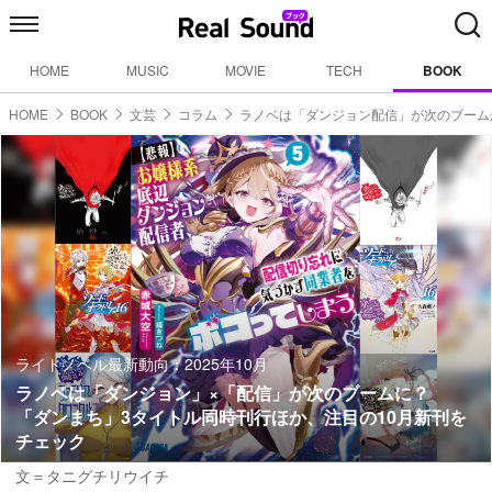
HOME
MUSIC
MOVIE
TECH
BOOK
HOME
BOOK
文芸
コラム
ラノベは「ダンジョン配信」が次のブーム
ライトノベル最新動向：2025年10月
ラノベは「ダンジョン」×「配信」が次のブームに？
「ダンまち」3タイトル同時刊行ほか、注目の10月新刊を
チェック
文＝タニグチリウイチ